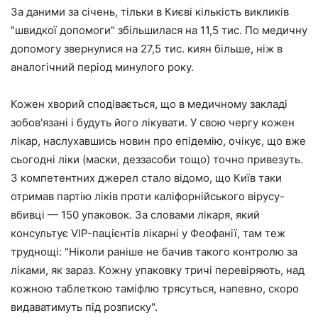
За даними за січень, тільки в Києві кількість викликів
"швидкої допомоги" збільшилася на 11,5 тис. По медичну
допомогу звернулися на 27,5 тис. киян більше, ніж в
аналогічний період минулого року.
Кожен хворий сподівається, що в медичному закладі
зобов'язані і будуть його лікувати. У свою чергу кожен
лікар, наслухавшись новин про епідемію, очікує, що вже
сьогодні ліки (маски, деззасоби тощо) точно привезуть.
З компетентних джерел стало відомо, що Київ таки
отримав партію ліків проти каліфорнійського вірусу-
вбивці — 150 упаковок. За словами лікаря, який
консультує VIP-пацієнтів лікарні у Феофанії, там теж
труднощі: "Ніколи раніше не бачив такого контролю за
ліками, як зараз. Кожну упаковку тричі перевіряють, над
кожною таблеткою таміфлю трясуться, напевно, скоро
видаватимуть під розписку".