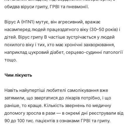
обидва віруси грипу, ГРВІ та пневмонії.
Вірус А (Н1N1) мутує, він агресивний, вражає
насамперед людей працездатного віку (30–50 років) і
дітей. Вірус грипу В частіше зустрічається у людей
похилого віку і тих, хто має хронічні захворювання,
наприклад цукровий діабет, серцево-судинні патології
тощо.
Чим лікують
Навіть найупертіші любителі самолікування вже
затямили, що звертатися до лікарів потрібно, і що
раніше, то краще. Кількість звернень по медичну
допомогу зросла в рази — в окремі дні реєстрували від
90 до 100 тис. пацієнтів з ознаками ГРВІ та грипу.