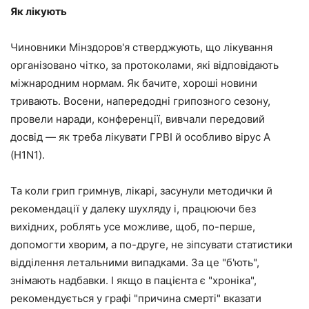
Як лікують
Чиновники Мінздоров'я стверджують, що лікування
організовано чітко, за протоколами, які відповідають
міжнародним нормам. Як бачите, хороші новини
тривають. Восени, напередодні грипозного сезону,
провели наради, конференції, вивчали передовий
досвід — як треба лікувати ГРВІ й особливо вірус А
(Н1N1).
Та коли грип гримнув, лікарі, засунули методички й
рекомендації у далеку шухляду і, працюючи без
вихідних, роблять усе можливе, щоб, по-перше,
допомогти хворим, а по-друге, не зіпсувати статистики
відділення летальними випадками. За це "б'ють",
знімають надбавки. І якщо в пацієнта є "хроніка",
рекомендується у графі "причина смерті" вказати