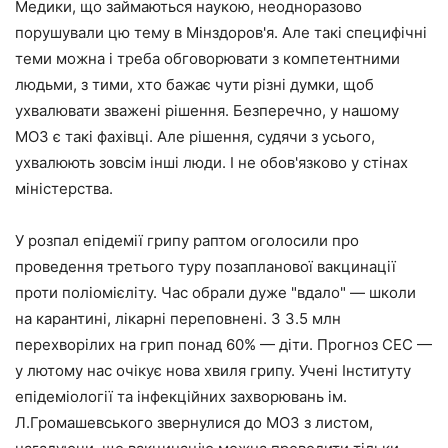
Медики, що займаються наукою, неодноразово
порушували цю тему в Мінздоров'я. Але такі специфічні
теми можна і треба обговорювати з компетентними
людьми, з тими, хто бажає чути різні думки, щоб
ухвалювати зважені рішення. Безперечно, у нашому
МОЗ є такі фахівці. Але рішення, судячи з усього,
ухвалюють зовсім інші люди. І не обов'язково у стінах
міністерства.
У розпал епідемії грипу раптом оголосили про
проведення третього туру позапланової вакцинації
проти поліомієліту. Час обрали дуже "вдало" — школи
на карантині, лікарні переповнені. З 3.5 млн
перехворілих на грип понад 60% — діти. Прогноз СЕС —
у лютому нас очікує нова хвиля грипу. Учені Інституту
епідеміології та інфекційних захворювань ім.
Л.Громашевського звернулися до МОЗ з листом,