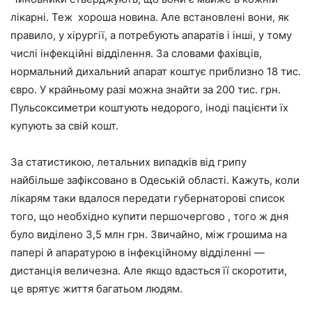
лікарні. Теж хороша новина. Але встановлені вони, як
правило, у хірургії, а потребують апаратів і інші, у тому
числі інфекційні відділення. За словами фахівців,
нормальний дихальний апарат коштує приблизно 18 тис.
євро. У крайньому разі можна знайти за 200 тис. грн.
Пульсоксиметри коштують недорого, іноді пацієнти їх
купують за свій кошт.
За статистикою, летальних випадків від грипу
найбільше зафіксовано в Одеській області. Кажуть, коли
лікарям таки вдалося передати губернаторові список
того, що необхідно купити першочергово , того ж дня
було виділено 3,5 млн грн. Звичайно, між грошима на
папері й апаратурою в інфекційному відділенні —
дистанція величезна. Але якщо вдасться її скоротити,
це врятує життя багатьом людям.