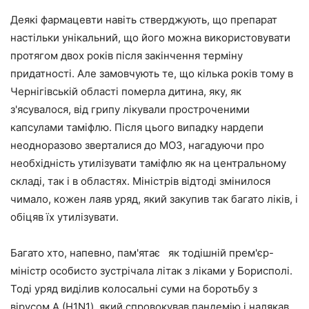
Деякі фармацевти навіть стверджують, що препарат
настільки унікальний, що його можна використовувати
протягом двох років після закінчення терміну
придатності. Але замовчують те, що кілька років тому в
Чернігівській області померла дитина, яку, як
з'ясувалося, від грипу лікували простроченими
капсулами таміфлю. Після цього випадку нардепи
неодноразово зверталися до МОЗ, нагадуючи про
необхідність утилізувати таміфлю як на центральному
складі, так і в областях. Міністрів відтоді змінилося
чимало, кожен лаяв уряд, який закупив так багато ліків, і
обіцяв їх утилізувати.
Багато хто, напевно, пам'ятає як тодішній прем'єр-
міністр особисто зустрічала літак з ліками у Борисполі.
Тоді уряд виділив колосальні суми на боротьбу з
вірусом А (Н1N1), який спровокував пандемію і налякав