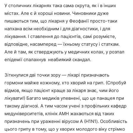
У столичних лікарнях така сама скрута, як і в інших
містах. Але є й хороші новини. Чиновники дуже
пишаються тим, що лікарня у Феофанії просто-таки
напхана всім необхідним і для діагностики, і для
лікування. І ставлення до пацієнтів, самі розумієте,
відповідне, насамперед — їхньому статусу і статкам.
Але й там, як стверджують у медичних колах, у розпал
епідемії спалахнув неабиякий скандал.
Зіткнулися дві точки зору — лікарі призначають
гормони майже кожному, хто хворий на грип. (Спробуй
відмов, якщо пацієнт краще за лікаря знає, чим його
лікувати!) Багато медиків упевнені, що це панацея при
такому діагнозі. А тим часом учені з профільних кафедр
медуніверситетів, клінік АМН жахаються від таких
призначень при ураженні вірусом А (Н1N1). Особливість
цього грипу в тому, що у хворих молодого віку стрімко