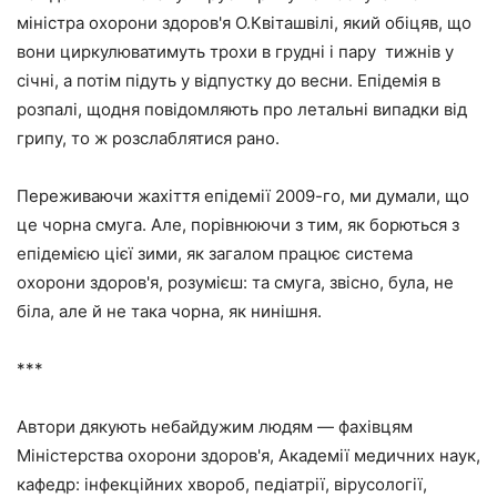
міністра охорони здоров'я О.Квіташвілі, який обіцяв, що
вони циркулюватимуть трохи в грудні і пару тижнів у
січні, а потім підуть у відпустку до весни. Епідемія в
розпалі, щодня повідомляють про летальні випадки від
грипу, то ж розслаблятися рано.
Переживаючи жахіття епідемії 2009-го, ми думали, що
це чорна смуга. Але, порівнюючи з тим, як борються з
епідемією цієї зими, як загалом працює система
охорони здоров'я, розумієш: та смуга, звісно, була, не
біла, але й не така чорна, як нинішня.
***
Автори дякують небайдужим людям — фахівцям
Міністерства охорони здоров'я, Академії медичних наук,
кафедр: інфекційних хвороб, педіатрії, вірусології,