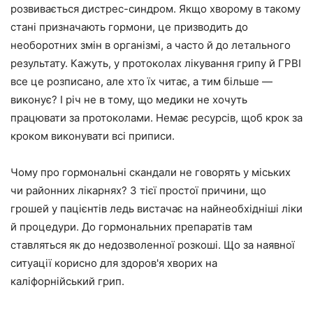
розвивається дистрес-синдром. Якщо хворому в такому
стані призначають гормони, це призводить до
необоротних змін в організмі, а часто й до летального
результату. Кажуть, у протоколах лікування грипу й ГРВІ
все це розписано, але хто їх читає, а тим більше —
виконує? І річ не в тому, що медики не хочуть
працювати за протоколами. Немає ресурсів, щоб крок за
кроком виконувати всі приписи.
Чому про гормональні скандали не говорять у міських
чи районних лікарнях? З тієї простої причини, що
грошей у пацієнтів ледь вистачає на найнеобхідніші ліки
й процедури. До гормональних препаратів там
ставляться як до недозволенної розкоші. Що за наявної
ситуації корисно для здоров'я хворих на
каліфорнійський грип.