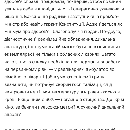
здоров'я справді працювала, по-перше, хтось повинен
узяти на себе відповідальність і оперативно ухвалювати
рішення. Бажано, не радники і заступники, а прем'єр-
міністр або навіть гарант Конституції. Адже йдеться як
мінімум про здоров'я і благополуччя людей. По-друге,
діагностичне й реанімаційне обладнання, дихальна
апаратура, інструментарій мають бути не в одиничних
екземплярах і не тільки в обласних лікарнях. Багато
чого з цього списку необхідно для нормальної роботи
на первинному рівні — у райлікарнях, амбулаторіях
сімейного лікаря. Щоб в умовах епідемії грипу
визначити, чи потребує хворий госпіталізації, слід
вимірювати не тільки температуру, а й рівень кисню в
крові. Якщо нижче 90% — негайно в стаціонар. Де, крім
кіно, ви бачили пульсоксиметри? А сучасний дихальний
апарат?
Чиновники стверджують, що вони є майже в кожній