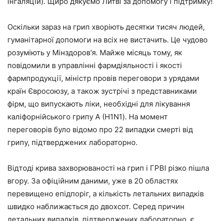
інгаляцій). Щиро дякуємо Литві за допомогу і підтримку!
Оскільки зараз на грип хворіють десятки тисяч людей,
гуманітарної допомоги на всіх не вистачить. Це чудово
розуміють у Мінздоров'я. Майже місяць тому, як
повідомили в управлінні фармдіяльності і якості
фармпродукції, міністр провів переговори з урядами
країн Євросоюзу, а також зустрічі з представниками
фірм, що випускають ліки, необхідні для лікування
каліфорнійського грипу А (Н1N1). На момент
переговорів було відомо про 22 випадки смерті від
грипу, підтверджених лабораторно.
Відтоді крива захворюваності на грип і ГРВІ різко пішла
вгору. За офіційним даними, уже в 20 областях
перевищено епідпоріг, а кількість летальних випадків
швидко наближається до двохсот. Серед причин
летальних випадків, підтверджених лабораторно, є