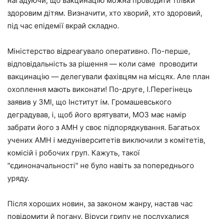
нагадуючи, що вакцинацію можна проводити тільки
здоровим дітям. Визначити, хто хворий, хто здоровий,
під час епідемії вкрай складно.
Міністерство відреагувало оперативно. По-перше,
відповідальність за рішення — коли саме проводити
вакцинацію — делегували фахівцям на місцях. Але план
охоплення мають виконати! По-друге, І.Перегінець
заявив у ЗМІ, що Інститут ім. Громашевського
деградував, і, щоб його врятувати, МОЗ має намір
забрати його з АМН у своє підпорядкування. Багатьох
учених АМН і медуніверситетів виключили з комітетів,
комісій і робочих груп. Кажуть, такої
"єдиноначальності" не було навіть за попереднього
уряду.
Після хороших новин, за законом жанру, настав час
повідомити й погану. Віруси грипу не послухалися