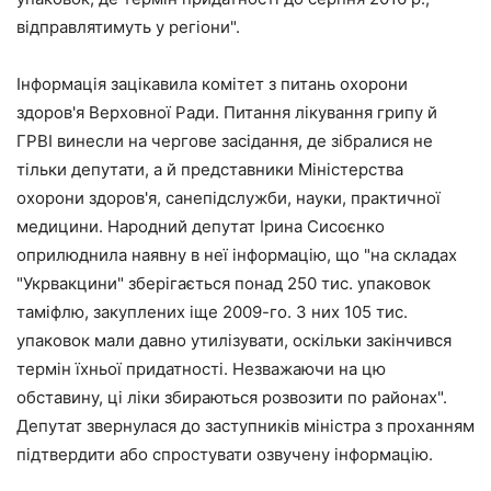
відправлятимуть у регіони".
Інформація зацікавила комітет з питань охорони
здоров'я Верховної Ради. Питання лікування грипу й
ГРВІ винесли на чергове засідання, де зібралися не
тільки депутати, а й представники Міністерства
охорони здоров'я, санепідслужби, науки, практичної
медицини. Народний депутат Ірина Сисоєнко
оприлюднила наявну в неї інформацію, що "на складах
"Укрвакцини" зберігається понад 250 тис. упаковок
таміфлю, закуплених іще 2009-го. З них 105 тис.
упаковок мали давно утилізувати, оскільки закінчився
термін їхньої придатності. Незважаючи на цю
обставину, ці ліки збираються розвозити по районах".
Депутат звернулася до заступників міністра з проханням
підтвердити або спростувати озвучену інформацію.