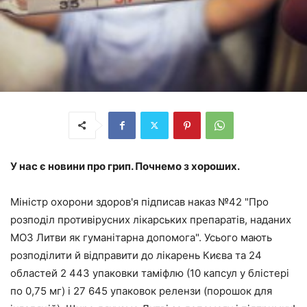
У нас є новини про грип. Почнемо з хороших.
Міністр охорони здоров'я підписав наказ №42 "Про
розподіл противірусних лікарських препаратів, наданих
МОЗ Литви як гуманітарна допомога". Усього мають
розподілити й відправити до лікарень Києва та 24
областей 2 443 упаковки таміфлю (10 капсул у блістері
по 0,75 мг) і 27 645 упаковок релензи (порошок для