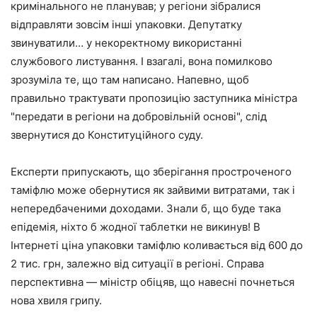
кримінального не планував; у регіони зібралися
відправляти зовсім інші упаковки. Депутатку
звинуватили… у некоректному використанні
службового листування. І взагалі, вона помилково
зрозуміла те, що там написано. Напевно, щоб
правильно трактувати пропозицію заступника міністра
"передати в регіони на добровільній основі", слід
звернутися до Конституційного суду.
Експерти припускають, що зберігання простроченого
таміфлю може обернутися як зайвими витратами, так і
непередбаченими доходами. Знали б, що буде така
епідемія, ніхто б жодної таблетки не викинув! В
Інтернеті ціна упаковки таміфлю коливається від 600 до
2 тис. грн, залежно від ситуації в регіоні. Справа
перспективна — міністр обіцяв, що навесні почнеться
нова хвиля грипу.