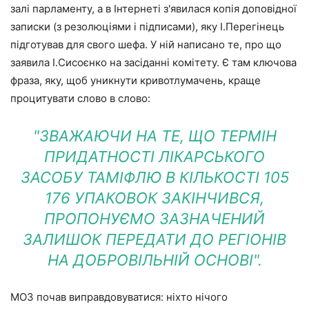
залі парламенту, а в Інтернеті з'явилася копія доповідної
записки (з резолюціями і підписами), яку І.Перегінець
підготував для свого шефа. У ній написано те, про що
заявила І.Сисоєнко на засіданні комітету. Є там ключова
фраза, яку, щоб уникнути кривотлумачень, краще
процитувати слово в слово:
"ЗВАЖАЮЧИ НА ТЕ, ЩО ТЕРМІН
ПРИДАТНОСТІ ЛІКАРСЬКОГО
ЗАСОБУ ТАМІФЛЮ В КІЛЬКОСТІ 105
176 УПАКОВОК ЗАКІНЧИВСЯ,
ПРОПОНУЄМО ЗАЗНАЧЕНИЙ
ЗАЛИШОК ПЕРЕДАТИ ДО РЕГІОНІВ
НА ДОБРОВІЛЬНІЙ ОСНОВІ".
МОЗ почав виправдовуватися: ніхто нічого