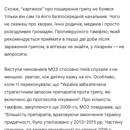
Схоже, "картинок" про поширення грипу не боявся
тільки він сам та його безпосередній начальник. Чого
не скажеш про хворих, їхніх родичів, медиків і просто
розсудливих громадян. Противірусного таміфлю, який
рекомендується приймати в перші дві доби після
зараження грипом, в аптеках не знайти, у лікарнях — не
випросити.
Виступи чиновників МОЗ стосовно ліків слухали з не
меншою увагою, ніж дитячу казку на ніч. Особливо,
коли ті переконували, що "Україна забезпечена
стратегічним запасом препаратів проти грипу, які
включено до протоколів лікування". Про кількість
таміфлю, закупленого ще 2009-го, МОЗ повідомив, що
"більшість препаратів, враховуючи закінчення терміну
придатності, було утилізовано у 2013–2015 рр. Частину
упаковок, де термін придатності до серпня 2016 р.,