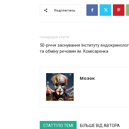
Поділитись
попередня стаття
50-річчя заснування Інституту ендокринологі
та обміну речовин ім. Комісаренка
Мозок
СТАТТІ ПО ТЕМІ
БІЛЬШЕ ВІД АВТОРА