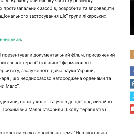
ю. 4. Враховуючи високу частоту розвитку
х протизапальних засобів, розробити та впровадити
ціонального застосування цієї групи лікарських
ьницький
:
арі презентували документальний фільм, присвячений
питальної терапії і клінічної фармакології
рситету, заслуженого діяча науки України,
ікаря , що неодноразово нагороджена орденами та
ни Малої.
дицини, повагу колег та учнів до цієї надзвичайно
і Трохимівни Малої створили Школу терапевтів її
а колегам свою доповідь на тему "Неалкогольна