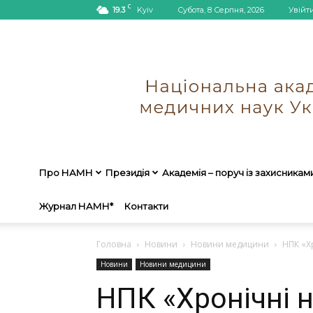
C
19.3
Kyiv
Субота, 8 Серпня, 2026
Увійт
Про НАМН
Президія
Академія – поруч із захисникам
Журнал НАМН*
Контакти
Головна
Новини
Новини медицини
НПК «Хр
Новини
Новини медицини
НПК «Хронічні н