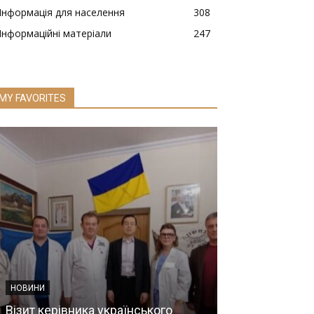
Інформація для населення
308
Інформаційні матеріали
247
MY FAVORITES
НОВИНИ
НОВИНИ
Візит керівника українського
Сучасні підхо