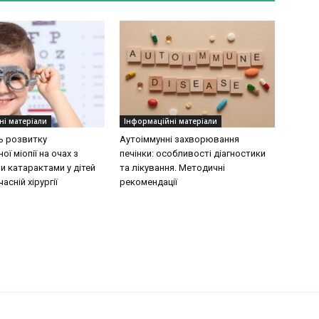
ні матеріали
Інформаційні матеріали
ь розвитку
Аутоіммунні захворювання
ої міопії на очах з
печінки: особливості діагностики
 катарактами у дітей
та лікування. Методичні
асній хірургії
рекомендації