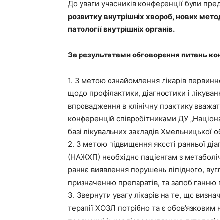
До уваги учасників конференції були пре
розвитку внутрішніх хвороб, нових метод
патології внутрішніх органів.
За результатами обговорення питань ко
1. З метою ознайомлення лікарів первинно
щодо профілактики, діагностики і лікуван
впровадження в клінічну практику вважа
конференцій співробітниками ДУ „Націона
базі лікувальних закладів Хмельницької о
2. З метою підвищення якості ранньої ді
(НАЖХП) необхідно пацієнтам з метаболі
раннє виявлення порушень ліпідного, вуг
призначенню препаратів, та запобіганню 
3. Звернути увагу лікарів на те, що визн
терапії ХОЗЛ потрібно та є обов’язковим 