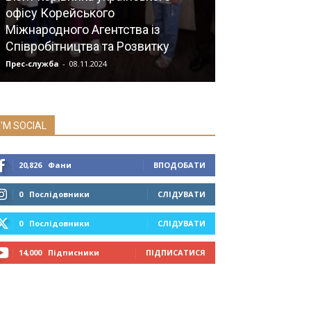
офісу Корейського
інсулінотерап
Міжнародного Агентства із
діабету: фоку
Співробітництва та Розвитку
базального ін
Прес-служба
-
08.11.2024
Прес-служба
-
17.0
I'M SOCIAL
20,826
Фани
ВПОДОБАТИ
0
Послідовники
СЛІДУВАТИ
0
Послідовники
СЛІДУВАТИ
14,000
Підписники
ПІДПИСАТИСЯ