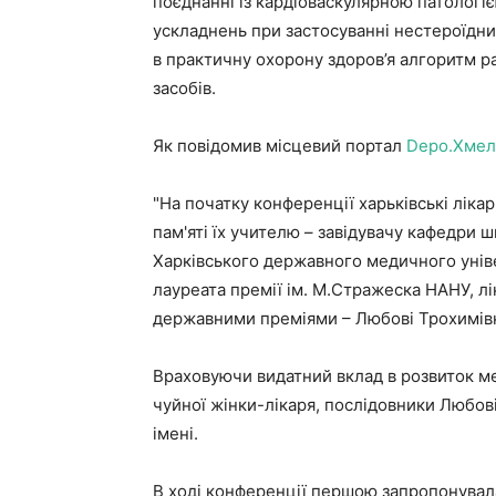
поєднанні із кардіоваскулярною патологіє
ускладнень при застосуванні нестероїдни
в практичну охорону здоров’я алгоритм ра
засобів.
Як повідомив місцевий портал
Depo.Хмел
"На початку конференції харьківські лік
пам'яті їх учителю – завідувачу кафедри ш
Харківського державного медичного уніве
лауреата премії ім. М.Стражеска НАНУ, л
державними преміями – Любові Трохимів
Враховуючи видатний вклад в розвиток ме
чуйної жінки-лікаря, послідовники Любов
імені.
В ході конференції першою запропонувал