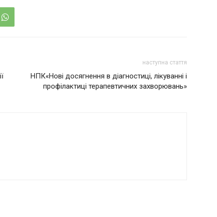
наступна стаття
ї
НПК«Нові досягнення в діагностиці, лікуванні і
профілактиці терапевтичних захворювань»