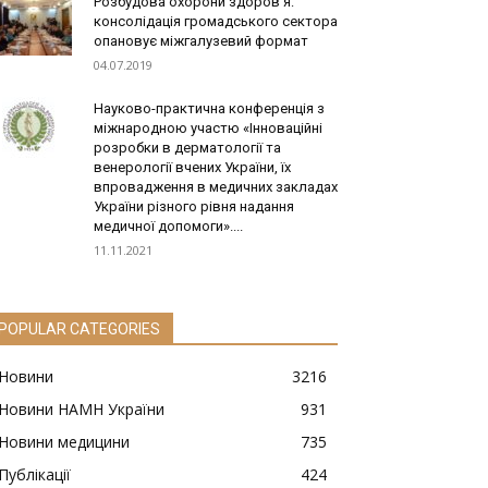
Розбудова охорони здоров’я:
консолідація громадського сектора
опановує міжгалузевий формат
04.07.2019
Науково-практична конференція з
міжнародною участю «Інноваційні
розробки в дерматології та
венерології вчених України, їх
впровадження в медичних закладах
України різного рівня надання
медичної допомоги»....
11.11.2021
POPULAR CATEGORIES
Новини
3216
Новини НАМН України
931
Новини медицини
735
Публікації
424