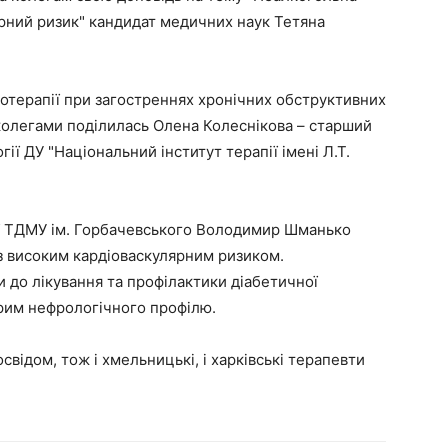
рний ризик" кандидат медичних наук Тетяна
отерапії при загостреннях хронічних обструктивних
олегами поділилась Олена Колеснікова – старший
ії ДУ "Національний інститут терапії імені Л.Т.
ії ТДМУ ім. Горбачевського Володимир Шманько
 з високим кардіоваскулярним ризиком.
 до лікування та профілактики діабетичної
орим нефрологічного профілю.
відом, тож і хмельницькі, і харківські терапевти