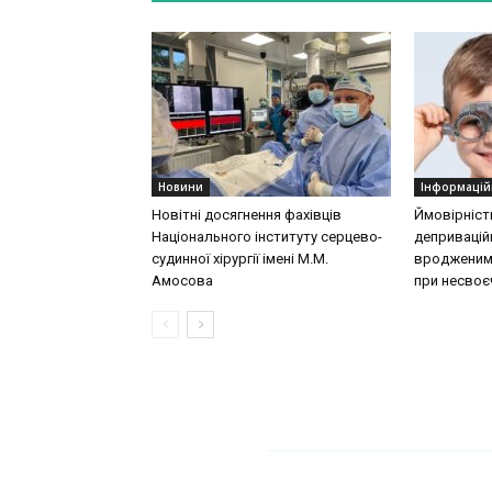
Новини
Інформацій
Новітні досягнення фахівців
Ймовірніст
Національного інституту серцево-
деприваційн
судинної хірургії імeні М.М.
вродженими
Амосова
при несвоєч