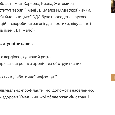
області, міст Харкова, Києва, Житомира.
титут терапії імені Л.Т.Малої НАМН України» (м.
в’я Хмельницької ОДА була проведена науково-
йні хвороби: стратегії діагностики, лікування і
 імені Л.Т. Малої».
наступні питання:
та кардіоваскулярний ризик
 при загостреннях хронічних обструктивних
актики діабетичної нефропатії.
 лікувально-профілактичної допомоги населенню,
 здоров’я Хмельницької облдержадміністрації