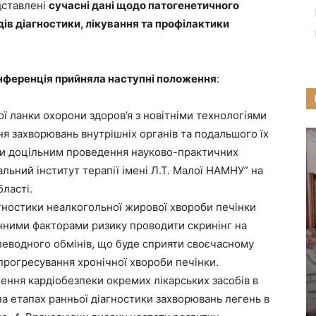
дставлені
сучасні дані щодо патогенетичного
ів діагностики, лікування та профілактики
нференція прийняла наступні положення
:
ї ланки охорони здоров’я з новітніми технологіями
ня захворювань внутрішніх органів та подальшого їх
ти доцільним проведення науково-практичних
льний інститут терапії імені Л.Т. Малої НАМНУ” на
бласті.
агностики неалкогольної жирової хвороби печінки
чними факторами ризику проводити скринінг на
леводного обмінів, що буде сприяти своєчасному
прогресування хронічної хвороби печінки.
ачення кардіобезпеки окремих лікарських засобів в
на етапах ранньої діагностики захворювань легень в