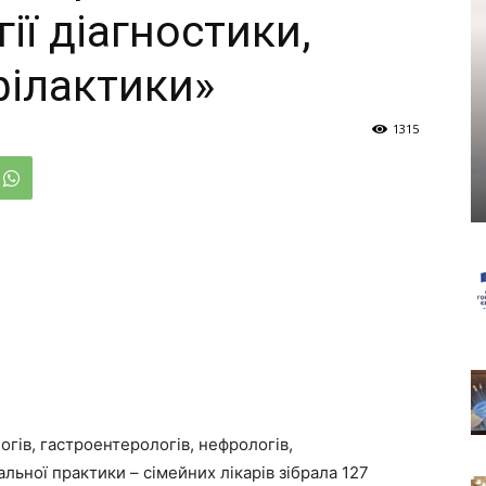
ії діагностики,
філактики»
1315
огів, гастроентерологів, нефрологів,
альної практики – сімейних лікарів зібрала 127