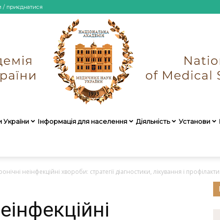
и / приєднатися
и України
Інформація для населення
Діяльність
Установи
НАМН
онічні неінфекційні хвороби: стратегії діагностики, лікування і профілакт
еінфекційні
України