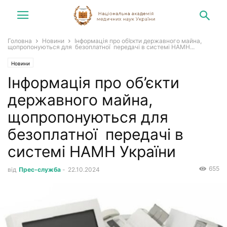
Головна
Новини
Інформація про об’єкти державного майна,
щопропонуються для безоплатної передачі в системі НАМН...
Новини
Інформація про об’єкти
державного майна,
щопропонуються для
безоплатної передачі в
системі НАМН України
655
від
Прес-служба
-
22.10.2024