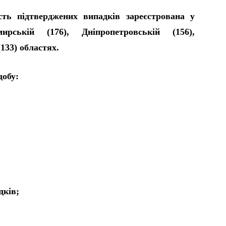
сть підтверджених випадків зареєстрована у
ирській (176), Дніпропетровській (156),
133) областях.
добу:
дків;