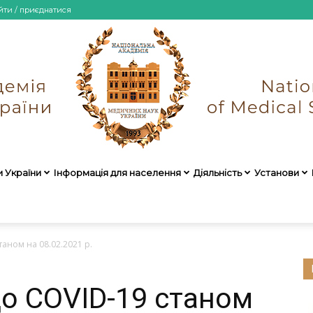
йти / приєднатися
и України
Інформація для населення
Діяльність
Установи
НАМН
аном на 08.02.2021 р.
о COVID-19 станом
України