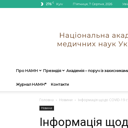
C
27.6
Kyiv
П’ятниця, 7 Серпня, 2026
Уві
Про НАМН
Президія
Академія – поруч із захисникам
Журнал НАМН*
Контакти
Головна
Новини
Інформація щодо COVID-19 ст
Новини
Інформація щод