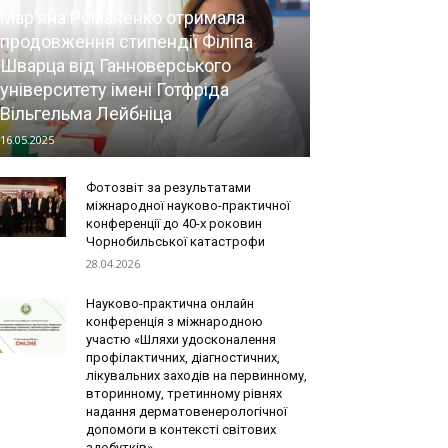
Мар’яна Романенко отримала
продовження стипендії Філіпа
Шварца від Ганноверського
університету імені Готфріда
Вільгельма Лейбніца
16.05.2025
Фотозвіт за результатами
міжнародної науково-практичної
конференції до 40-х роковин
Чорнобильської катастрофи
28.04.2026
Науково-практична онлайн
конференція з міжнародною
участю «Шляхи удосконалення
профілактичних, діагностичних,
лікувальних заходів на первинному,
вторинному, третинному рівнях
надання дерматовенерологічної
допомоги в контексті світових
здобутків»....