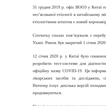
31 грудня 2019 р. офіс ВООЗ у Китаї 
нез’ясованої етіології в китайському мі
етіологічним агентом є новий коронав
Спочатку с
палах
пов’язували
з
переб
Ухані. Ринок був закритий 1 січня 2020
12 січня
2020 р. у
Китаї було секвено
розробити
тест-системи
для діагностик
офіційну назву
COVID
-19
.
Ця інформа
лікарських засобів та досліджень, 
Натепер існує декілька версій походж
продовжуються.