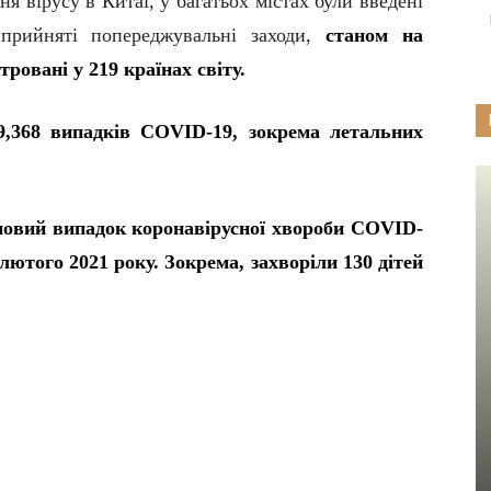
 вірусу в Китаї, у багатьох містах були введені
 прийняті попереджувальні заходи,
станом на
тровані у 219 країнах світу.
9,368 випадків C
O
VID-19, зокрема летальних
новий випадок коронавірусної хвороби COVID-
 лютого 2021 року. Зокрема, захворіли 130 дітей