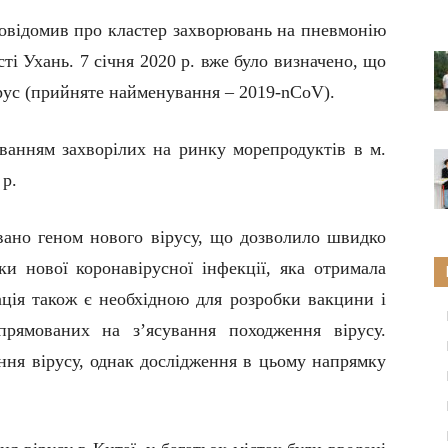
повідомив про кластер захворювань на пневмонію
сті Ухань. 7 січня 2020 р. вже було визначено, що
ірус (прийняте найменування –
2019-nCoV
).
уванням
захворілих
на ринку морепродуктів
в м.
 р
.
вано геном нового вірусу, що дозволило швидко
и нової коронавірусної інфекції, яка отримала
ція також є необхідною для розробки вакцини і
спрямованих на з’ясування походження вірусу.
ення вірусу, однак дослідження в цьому напрямку