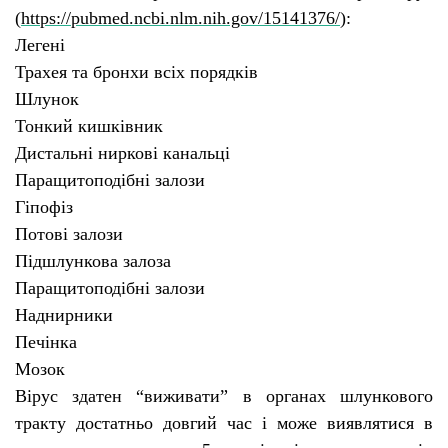
(
https://pubmed.ncbi.nlm.nih.gov/15141376/
):
Легені
Трахея та бронхи всіх порядків
Шлунок
Тонкий кишківник
Дистальні ниркові канальц
і
Паращитоподібні залози
Гіпофіз
Потові залози
Підшлункова залоза
Паращитоподібні залози
Наднирники
Печінка
Мозок
В
ірус здатен “виживати” в органах шлункового
тракту достатньо довгий час
і
може виявлятися в