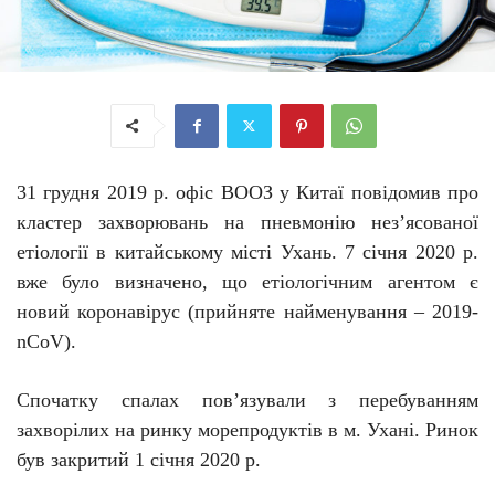
31 грудня 2019 р. офіс ВООЗ у Китаї повідомив про
кластер захворювань на пневмонію нез’ясованої
етіології в китайському місті Ухань. 7 січня 2020 р.
вже було визначено, що етіологічним агентом є
новий коронавірус (прийняте найменування –
2019-
nCoV
).
Спочатку с
палах
пов’язували
з
перебуванням
захворілих
на
ринку морепродуктів
в м.
Ухані. Ринок
був закритий 1 січня 2020 р
.