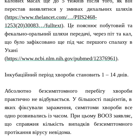
калових масах ще до 5 тижнів після того, як він
перестав виявлятися у змивах дихальних шляхів
(
https://www.thelancet.com/…/PIIS2468-
1253(20)30083…/fulltext
)
. Ц
е пояснює побутовий та
фекально-оральний шляхи передачі, через піт та кал,
що бул
о
зафіксован
о
ще під час першого спалаху в
Ухані
(
https://www.ncbi.nlm.nih.gov/pubmed/12376961
).
Інкубаційний період хвороби становить 1 – 14 днів.
Абсолютно безсимптомного
перебігу
хвороб
и
практично
не відбувається
. У більшості пацієнтів, в
яких фіксували зараження, симптоми хвороби все
одно розвивались із часом. При цьому ВООЗ заявляє,
що справжня кількість випадків безсимптомного
протікання вірусу невідома.