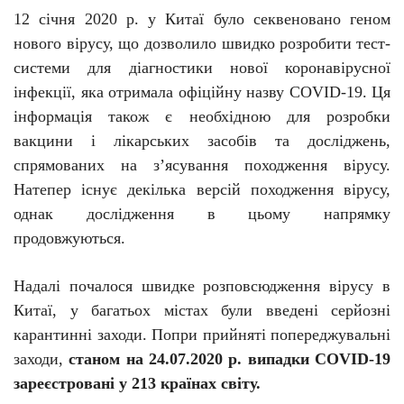
12 січня
2020 р. у
Китаї було секвеновано геном
нового вірусу, що дозволило швидко
розробити
тест-
системи
для діагностики нової коронавірусної
інфекції, яка отримала офіційну назву
COVID
-19
.
Ця
інформація також є необхідною для розробки
вакцини і лікарських засобів та досліджень,
спрямованих на з’ясування походження вірусу.
Натепер існує декілька версій походження вірусу,
однак дослідження в цьому напрямку
продовжуються.
Надалі почалося швидке розповсюдження вірусу в
Китаї, у багатьох містах були введені серйозні
карантинні заходи. Попри прийняті попереджувальні
заходи,
станом на 24.07.2020 р. випадки
COVID
-19
зареєстровані у 213 країнах світу.