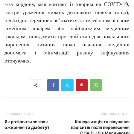
з-за кордону, мав контакт із хворим на C
O
VID-19,
гостре ураження нижніх дихальних шляхів тощо),
необхідно терміново зв’язатися за телефоном зі своїм
сімейним лікарем або найближчим медичним
закладом, повідомити про свій стан для подальшого
вирішення питання щодо надання медичної
допомоги і мінімізації ризику інфікування
оточуючих.
попередня стаття
наступна стаття
Як розірвати зв’язок
Консультація та лікування
ожиріння та діабету?
пацієнтів після перенесення
COVID-19 в Медичному