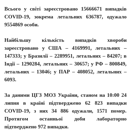
Всього у світі зареєстровано 15666671 випадків
C
O
VID-19, зокрема летальних 636787, одужало
9554869 особи.
Найбільшу кількість випадків хвороби
зареєстровано у США – 4169991, летальних –
147333; у Бразилії – 2289951, летальних – 84207; в
Індії – 1290284, летальних – 30657; у РФ – 800849,
летальних – 13046;
у
ПАР – 408052, летальних –
6093.
За даними ЦГЗ МОЗ України, станом на 10:00 24
липня в країні підтверджено
62 823 випадки
COVID-19, з них 34 886 одужали, 1571 помер.
Протягом останньої доби лабораторно
підтверджено 972 випадки.