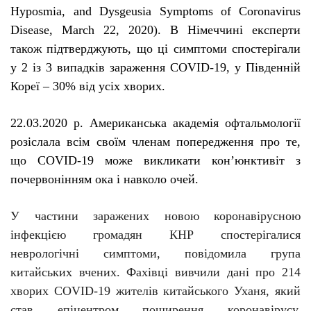
Hyposmia
,
and
Dysgeusia
Symptoms
of
Coronavirus
Disease
,
March
22, 2020).
В Німеччині експерти
також підтверджують, що ці симптоми спостерігали
у 2 із 3 випадків зараження
COVID
-19, у Південній
Кореї – 30% від усіх хворих.
22.03.2020 р. Американська академія офтальмології
розіслала всім своїм членам попередження про те,
що COVID-19 може викликати кон’юнктивіт з
почервонінням ока і
навколо очей
.
У частини заражених новою коронавірусною
інфекцією громадян КНР спостерігалися
неврологічні симптоми, повідомила група
китайських вчених. Фахівці вивчили дані про 214
хворих COVID-19 жителів китайського Уханя, який
став епіцентром поширення коронавірусу.