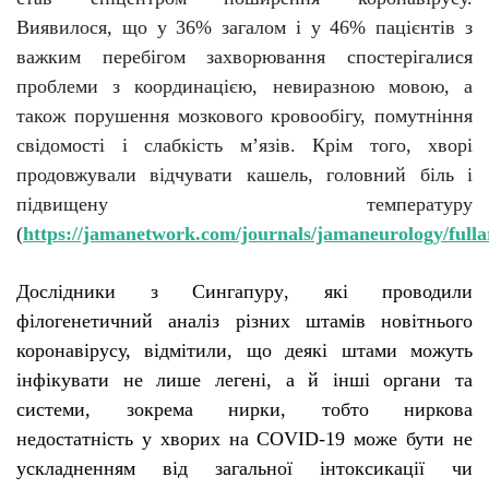
Виявилося, що у 36% загалом і у 46% пацієнтів з
важким перебігом захворювання спостерігалися
проблеми з координацією, невиразною мовою, а
також порушення мозкового кровообігу, помутніння
свідомості і слабкість м’язів. Крім того, хворі
продовжували відчувати кашель, головний біль і
підвищену температуру
(
https://jamanetwork.com/journals/jamaneurology/fulla
Д
ослідники з Сингапуру
,
які
проводили
філогенетичний аналіз різних штамів новітнього
коронавірусу, відмі
тили
, що деякі штами можуть
інфікувати не лише легені, а й інші органи та
системи, зокрема нирки
, тобто
ниркова
недостатність у хворих на COVID-19 може бути не
ускладненням від загальної інтоксикації чи