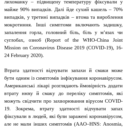
лихоманку – підвищену температуру фіксували у
майже 90% випадків.
Далі йде сухий кашель – 70%
випадків, у третині випадків – втома та вироблення
мокротиння. Інші симптоми включають задишку,
запалення горла, головний біль, біль у м’язах чи
суглобах, озноб
(Report of the WHO-China Joint
Mission on Coronavirus Disease 2019 (COVID-19), 16-
24 February 2020).
Втрата здатності відчувати запахи й смаки може
бути одним із симптомів інфікування коронавірусом.
Американські лікарі
розглядають
ймовірність додати
втрату нюху й смаку до переліку симптомів, які
можуть свідчити про захворювання вірусом
COVID
-
19. Зокрема, втрату здатності відчувати запах
фіксували в людей, які були заражені коронавірусом,
але не мали інших симптомів (
AAO
–
HNS
:
Anosmia
,