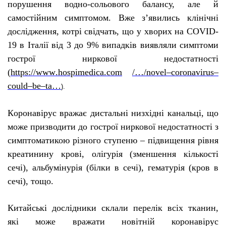
порушення водно-сольового балансу, але й
самостійним симптомом.
Вже з’явились клінічні
дослідження, котрі свідчать, що у хворих на
COVID
-
19 в Італії від 3 до 9% випадків виявляли симптоми
гострої ниркової недостатності
(
https
://
www
.
hospimedica
.
com
/…/
novel
–
coronavirus
–
could
–
be
–
ta
…
).
К
оронавірус вражає дистальні низхідні канальці, що
може призводити до гострої ниркової недостатності з
симптоматикою різного ступеню – підвищення рівня
креатинину крові, олігурія (зменшення кількості
сечі), альбумінурія (білки в сечі), гематурія (кров в
сечі), тощо.
Китайські дослідники склали перелік всіх тканин,
які може вражати новітній коронавірус