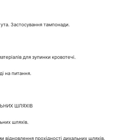
гута. Застосування тампонади.
матеріалів для зупинки кровотечі.
і на питання.
ЛЬНИХ ШЛЯХІВ
льних шляхів.
ми відновлення прохідності дихальних шляхів.