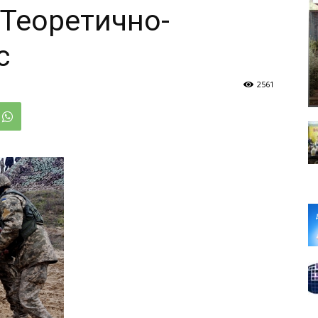
Теоретично-
с
2561