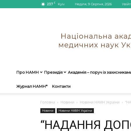
C
23.7
Kyiv
Неділя, 9 Серпня, 2026
Увійт
Про НАМН
Президія
Академія – поруч із захисникам
Журнал НАМН*
Контакти
Головна
Новини
Новини НАМН України
“Н
Новини
Новини НАМН України
“НАДАННЯ ДОП