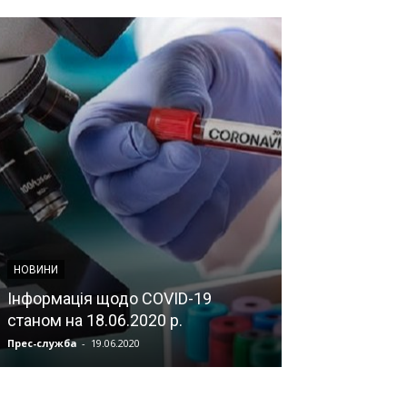
НОВИНИ
НАУКОВА ДІЯЛЬНІ
Інформація щодо COVID-19
Болезнь, выз
станом на 18.06.2020 р.
Эбола: пробл
Прес-служба
-
19.06.2020
Мозок
-
04.07.2019