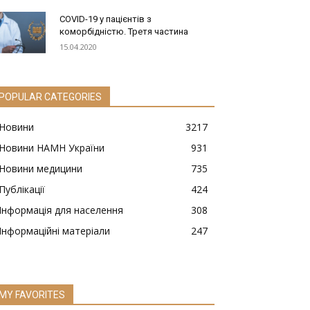
COVID-19 у пацієнтів з
коморбідністю. Третя частина
15.04.2020
POPULAR CATEGORIES
Новини
3217
Новини НАМН України
931
Новини медицини
735
Публікації
424
Інформація для населення
308
Інформаційні матеріали
247
MY FAVORITES