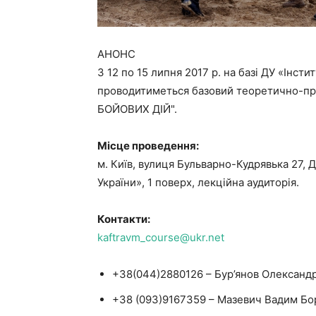
АНОНС
З 12 по 15 липня 2017 р. на базі ДУ «Інст
проводитиметься базовий теоретично-
БОЙОВИХ ДІЙ".
Місце проведення:
м. Київ, вулиця Бульварно-Кудрявька 27, 
України», 1 поверх, лекційна аудиторія.
Контакти:
kaftravm_course@ukr.net
+38(044)2880126 – Бур’янов Олександ
+38 (093)9167359 – Мазевич Вадим Б