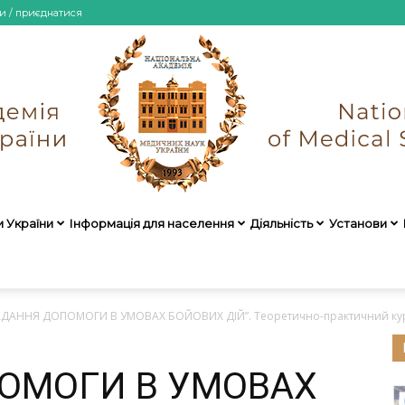
и / приєднатися
и України
Інформація для населення
Діяльність
Установи
НАМН
АДАННЯ ДОПОМОГИ В УМОВАХ БОЙОВИХ ДІЙ”. Теоретично-практичний ку
ОМОГИ В УМОВАХ
України