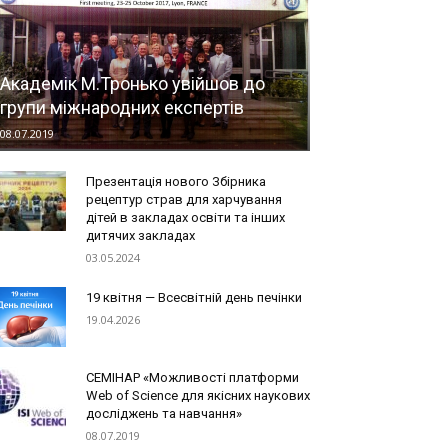
Академік М.Тронько увійшов до
групи міжнародних експертів
08.07.2019
Презентація нового Збірника
рецептур страв для харчування
дітей в закладах освіти та інших
дитячих закладах
03.05.2024
19 квітня — Всесвітній день печінки
19.04.2026
СЕМІНАР «Можливості платформи
Web of Science для якісних наукових
досліджень та навчання»
08.07.2019