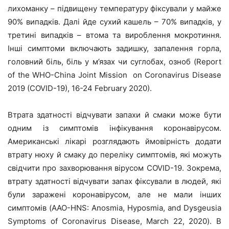
лихоманку – підвищену температуру фіксували у майже
90% випадків. Далі йде сухий кашель – 70% випадків, у
третині випадків – втома та вироблення мокротиння.
Інші симптоми включають задишку, запалення горла,
головний біль, біль у м’язах чи суглобах, озноб (Report
of the WHO-China Joint Mission on Coronavirus Disease
2019 (COVID-19), 16-24 February 2020).
Втрата здатності відчувати запахи й смаки може бути
одним із симптомів інфікування коронавірусом.
Американські лікарі розглядають ймовірність додати
втрату нюху й смаку до переліку симптомів, які можуть
свідчити про захворювання вірусом COVID-19. Зокрема,
втрату здатності відчувати запах фіксували в людей, які
були заражені коронавірусом, але не мали інших
симптомів (AAO-HNS: Anosmia, Hyposmia, and Dysgeusia
Symptoms of Coronavirus Disease, March 22, 2020). В