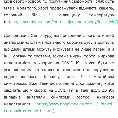
мозкового кровообігу, помутніння свідомості і слабкість
м’язів. Крім того, хворі продовжували відчувати кашель,
головний біль і підвищену температуру
(
https://jamanetwork.com/journals/jamaneurology/fullarticl
Дослідники з Сингапуру, які проводили філогенетичний
аналіз різних штамів новітнього коронавірусу, відмітили,
що деякі штами можуть інфікувати не лише легені, а й
інші органи та системи, зокрема нирки, тобто ниркова
недостатність у хворих на COVID-19 може бути не
ускладненням від загальної інтоксикації чи порушення
водно-сольового балансу, але й самостійним
симптомом. Вже з’явились клінічні дослідження, котрі
свідчать, що у хворих на COVID-19 в Італії від 3 до 9%
випадків виявляли симптоми гострої ниркової
недостатності (
https://www.hospimedica.com /…/novel-
coronavirus-could-be-ta…
).