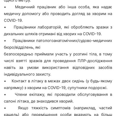
одного метру.
• Медичний працівник або інша особа, яка надає
медичну допомогу або проводить догляд за хворим на
COVID-19.
• Працівники лабораторій, які обробляють зразки з
дихальних шляхів отримані від хворих на COVID-19.
• Працівники патологоанатомічних/судово-медичних
бюро/відділень, які
безпосередньо приймали участь у розтині тіла, в тому
числі взятті зразків для проведення ПЛР-дослідження
навіть за умови використання відповідних засобів
індивідуального захисту.
• Контакт в літаку в межах двох сидінь (у будь-якому
напрямку) з хворим на COVID-19, супутники подорожі.
• Члени екіпажу, які проводили обслуговування в
салоні літака, де знаходився хворий.
• Якщо тяжкість симптомів (наприклад, частий
кашель) або переміщення особи вказують на більш