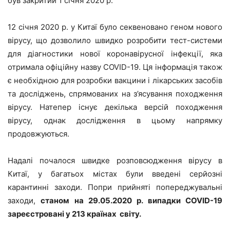
був закритий 1 січня 2020 р.
12 січня 2020 р. у Китаї було секвеновано геном нового
вірусу, що дозволило швидко розробити тест-системи
для діагностики нової коронавірусної інфекції, яка
отримала офіційну назву COVID-19. Ця інформація також
є необхідною для розробки вакцини і лікарських засобів
та досліджень, спрямованих на з’ясування походження
вірусу. Натепер існує декілька версій походження
вірусу, однак дослідження в цьому напрямку
продовжуються.
Надалі почалося швидке розповсюдження вірусу в
Китаї, у багатьох містах були введені серйозні
карантинні заходи. Попри прийняті попереджувальні
заходи,
станом на 29.05.2020 р. випадки COVID-19
зареєстровані у 213 країнах світу.