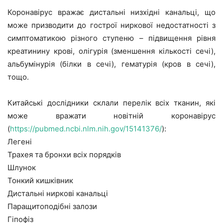
Коронавірус вражає дистальні низхідні канальці, що
може призводити до гострої ниркової недостатності з
симптоматикою різного ступеню – підвищення рівня
креатинину крові, олігурія (зменшення кількості сечі),
альбумінурія (білки в сечі), гематурія (кров в сечі),
тощо.
Китайські дослідники склали перелік всіх тканин, які
може вражати новітній коронавірус
(
https://pubmed.ncbi.nlm.nih.gov/15141376/
):
Легені
Трахея та бронхи всіх порядків
Шлунок
Тонкий кишківник
Дистальні ниркові канальці
Паращитоподібні залози
Гіпофіз