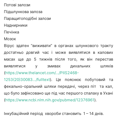
Потові залози
Підшлункова залоза
Паращитоподібні залози
Наднирники
Печінка
Мозок
Вірус здатен “виживати” в органах шлункового тракту
достатньо довгий час і може виявлятися в калових
масах ще до 5 тижнів після того, як він перестав
виявлятися у змивах дихальних шляхів
(
https://www.thelancet.com/…/PIIS2468-
1253(20)30083…/fulltext
). Це пояснює побутовий та
фекально-оральний шляхи передачі, через піт та кал,
що було зафіксовано ще під час першого спалаху в Ухані
(
https://www.ncbi.nlm.nih.gov/pubmed/12376961
).
Інкубаційний період хвороби становить 1 – 14 днів.