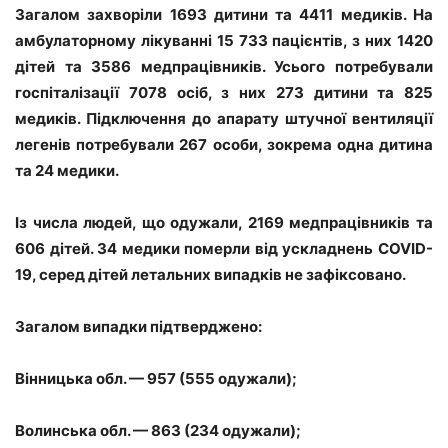
Загалом захворіли 1693 дитини та 4411 медиків. На
амбулаторному лікуванні 15 733 пацієнтів, з них 1420
дітей та 3586 медпрацівників. Усього потребували
госпіталізації 7078 осіб, з них 273 дитини та 825
медиків. Підключення до апарату штучної вентиляції
легенів потребували 267 особи, зокрема одна дитина
та 24 медики.
Із числа людей, що одужали, 2169 медпрацівників та
606 дітей. 34 медики померли від ускладнень COVID-
19, серед дітей летальних випадків не зафіксовано.
Загалом випадки підтверджено:
Вінницька обл. — 957 (555 одужали);
Волинська обл. — 863 (234 одужали);