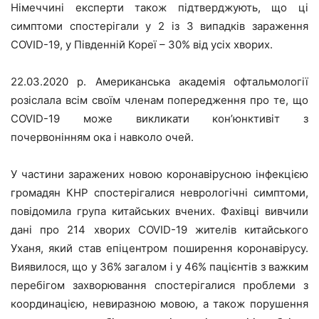
Німеччині експерти також підтверджують, що ці
симптоми спостерігали у 2 із 3 випадків зараження
COVID-19, у Південній Кореї – 30% від усіх хворих.
22.03.2020 р. Американська академія офтальмології
розіслала всім своїм членам попередження про те, що
COVID-19 може викликати кон’юнктивіт з
почервонінням ока і навколо очей.
У частини заражених новою коронавірусною інфекцією
громадян КНР спостерігалися неврологічні симптоми,
повідомила група китайських вчених. Фахівці вивчили
дані про 214 хворих COVID-19 жителів китайського
Уханя, який став епіцентром поширення коронавірусу.
Виявилося, що у 36% загалом і у 46% пацієнтів з важким
перебігом захворювання спостерігалися проблеми з
координацією, невиразною мовою, а також порушення