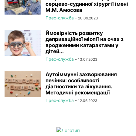
серцево-судинної хірургії імeні
М.М. Амосова
Прес-служба
-
20.09.2023
Ймовірність розвитку
деприваційної міопії на очах з
вродженими катарактами у
дітей...
Прес-служба
-
13.07.2023
Аутоіммунні захворювання
печінки: особливості
діагностики та лікування.
Методичні рекомендації
Прес-служба
-
12.06.2023