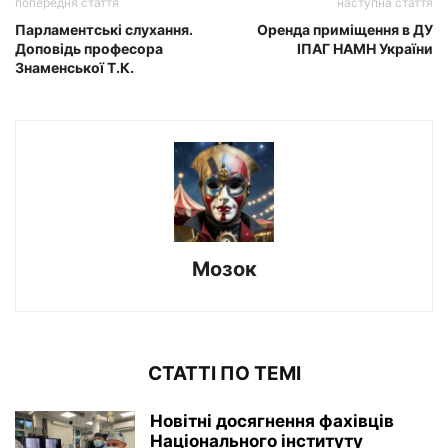
попередня стаття
наступна стаття
Парламентські слухання.
Оренда приміщення в ДУ
Доповідь професора
ІПАГ НАМН України
Знаменської Т.К.
Мозок
СТАТТІ ПО ТЕМІ
Новітні досягнення фахівців
Національного інституту