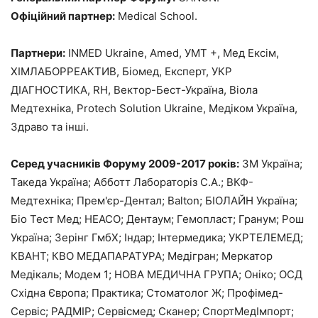
Офіційний партнер:
Medical School.
Партнери:
INMED Ukraine, Amed, УМТ +, Мед Ексім,
ХІМЛАБОРРЕАКТИВ, Біомед, Експерт, УКР
ДІАГНОСТИКА, RH, Вектор-Бест-Україна, Віола
Медтехніка, Protech Solution Ukraine, Медіком Україна,
Здраво та інші.
Серед учасників Форуму 2009-2017 років:
3М Україна;
Такеда Україна; Абботт Лабораторіз С.А.; ВКФ-
Медтехніка; Прем'єр-Дентал; Balton; БІОЛАЙН Україна;
Біо Тест Мед; HEACO; Дентаум; Гемопласт; Гранум; Рош
Україна; Зерінг ГмбХ; Індар; Інтермедика; УКРТЕЛЕМЕД;
КВАНТ; КВО МЕДАПАРАТУРА; Медігран; Меркатор
Медікаль; Модем 1; НОВА МЕДИЧНА ГРУПА; Оніко; ОСД
Східна Європа; Практика; Стоматолог Ж; Профімед-
Сервіс; РАДМІР; Сервісмед; Сканер; СпортМедІмпорт;