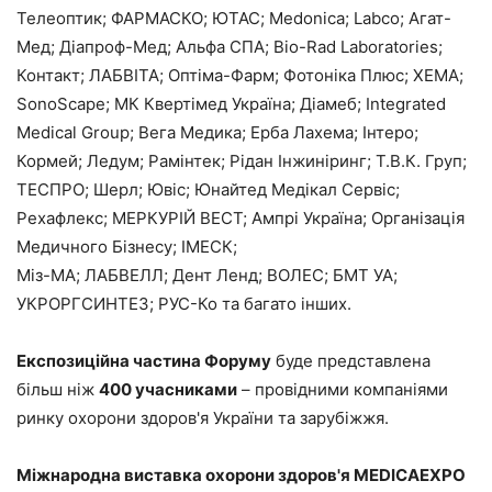
Телеоптик; ФАРМАСКО; ЮТАС; Medonica; Labco; Агат-
Мед; Діапроф-Мед; Альфа СПА; Bio-Rad Laboratories;
Контакт; ЛАБВІТА; Оптіма-Фарм; Фотоніка Плюс; ХЕМА;
SonoScape; МК Квертімед Україна; Діамеб; Integrated
Medical Group; Вега Медика; Ерба Лахема; Інтеро;
Кормей; Ледум; Рамінтек; Рідан Інжиніринг; Т.В.К. Груп;
ТЕСПРО; Шерл; Ювіс; Юнайтед Медікал Сервіс;
Рехафлекс; МЕРКУРІЙ ВЕСТ; Ампрі Україна; Організація
Медичного Бізнесу; ІМЕСК;
Міз-МА; ЛАБВЕЛЛ; Дент Ленд; ВОЛЕС; БМТ УА;
УКРОРГСИНТЕЗ; РУС-Ко та багато інших.
Експозиційна частина Форуму
буде представлена
більш ніж
400 учасниками
– провідними компаніями
ринку охорони здоров'я України та зарубіжжя.
Міжнародна виставка охорони здоров'я MEDICAEXPO