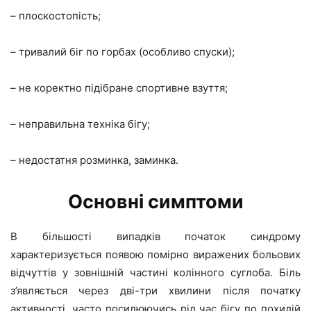
– плоскостопість;
– тривалий біг по горбах (особливо спуски);
– не коректно підібране спортивне взуття;
– неправильна техніка бігу;
– недостатня розминка, заминка.
Основні симптоми
В більшості випадків початок синдрому
характеризується появою помірно виражених больових
відчуттів у зовнішній частині колінного суглоба. Біль
з’являється через дві-три хвилини після початку
активності, часто посилюючись під час бігу по похилій