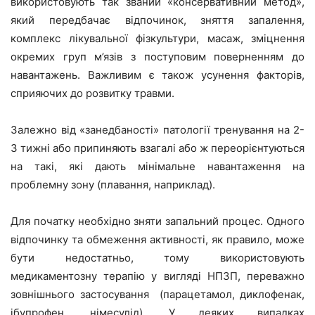
використовують так званий «консервативний метод»,
який передбачає відпочинок, зняття запалення,
комплекс лікувальної фізкультури, масаж, зміцнення
окремих груп м’язів з поступовим поверненням до
навантажень. Важливим є також усунення факторів,
сприяючих до розвитку травми.
Залежно від «занедбаності» патології тренування на 2-
3 тижні або припиняють взагалі або ж переорієнтуються
на такі, які дають мінімальне навантаження на
проблемну зону (плавання, наприклад).
Для початку необхідно зняти запальний процес. Одного
відпочинку та обмеження активності, як правило, може
бути недостатньо, тому використовують
медикаментозну терапію у вигляді НПЗП, переважно
зовнішнього застосування (парацетамол, диклофенак,
ібупрофен, німесулід). У деяких випадках