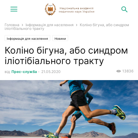
Головна
Інформація для населення
Коліно бігуна, або синдром
іліотібіального тракту
Інформація для населення
Новини
Коліно бігуна, або синдром
іліотібіального тракту
13836
від
Прес-служба
-
21.05.2020