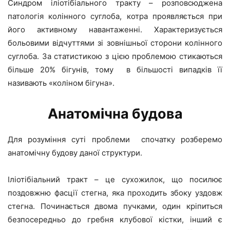
Синдром іліотібіального тракту – розповсюджена
патологія колінного суглоба, котра проявляється при
його активному навантаженні. Характеризується
больовими відчуттями зі зовнішньої сторони колінного
суглоба. За статистикою з цією проблемою стикаються
більше 20% бігунів, тому в більшості випадків її
називають «коліном бігуна».
Анатомічна будова
Для розуміння суті проблеми спочатку розберемо
анатомічну будову даної структури.
Іліотібіальний тракт – це сухожилок, що посилює
поздовжню фасції стегна, яка проходить збоку уздовж
стегна. Починається двома пучками, один кріпиться
безпосередньо до гребня клубової кістки, інший є