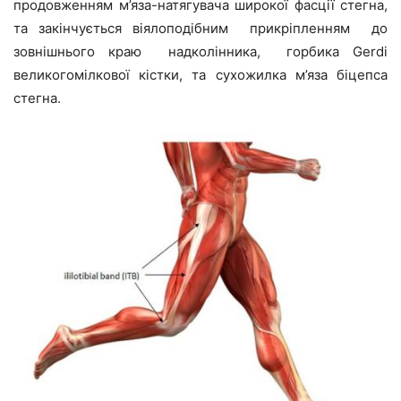
продовженням м’яза-натягувача широкої фасції стегна,
та закінчується віялоподібним прикріпленням до
зовнішнього краю надколінника, горбика Gerdi
великогомілкової кістки, та сухожилка м’яза біцепса
стегна.