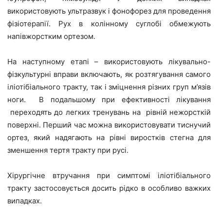
використовують ультразвук і фонофорез для проведення
фізіотерапії. Рух в колінному суглобі обмежують
напівжорстким ортезом.
На наступному етапі – використовують лікувально-
фізкультурні вправи включають, як розтягування самого
іліотібіального тракту, так і зміцнення різних груп м’язів
ноги. В подальшому при ефективності лікування
переходять до легких тренувань на рівній нежорсткій
поверхні. Перший час можна використовувати тиснучий
ортез, який надягають на рівні виростків стегна для
зменшення тертя тракту при русі.
Хірургічне втручання при симптомі іліотібіального
тракту застосовується досить рідко в особливо важких
випадках.