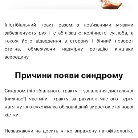
Іліотібіальний тракт разом з пов’язаними м’язами
забезпечують рух і стабілізацію колінного суглоба, а
також його відведення в сторону і бічний поворот
стегна, обмежуючи надмірну ротацію кінцівки
всередину.
Причини появи синдрому
Синдром іліотібіального тракту – запалення дистальної
(нижньої) частини тракту за рахунок частого тертя
натягнутого сухожилка об зовнішній виросток стегнової
кістки.
Незважаючи на досить чітко виражену патофізіологію,