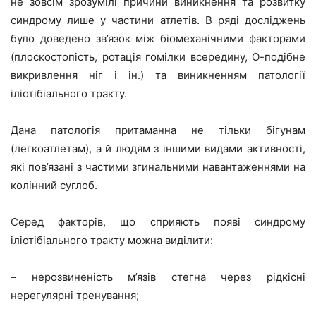
не зовсім зрозумілі причини виникнення та розвитку
синдрому лише у частини атлетів. В ряді досліджень
було доведено зв’язок між біомеханічними факторами
(плоскостопість, ротація гомілки всередину, О-подібне
викривлення ніг і ін.) та виникненням патології
іліотібіального тракту.
Дана патологія притаманна не тільки бігунам
(легкоатлетам), а й людям з іншими видами активності,
які пов’язані з частими згинальними навантаженнями на
колінний суглоб.
Серед факторів, що сприяють появі синдрому
іліотібіального тракту можна виділити:
– нерозвиненість м’язів стегна через рідкісні
нерегулярні тренування;