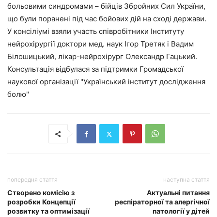
больовими синдромами – бійців Збройних Сил України,
що були поранені під час бойових дій на сході держави.
У консіліумі взяли участь співробітники Інституту
нейрохірургії доктори мед. наук Ігор Третяк і Вадим
Білошицький, лікар-нейрохірург Олександр Гацький.
Консультація відбулася за підтримки Громадської
наукової організації "Український інститут дослідження
болю"
попередня стаття
наступна стаття
Створено комісію з
Актуальні питання
розробки Концепції
респіраторної та алергічної
розвитку та оптимізації
патології у дітей