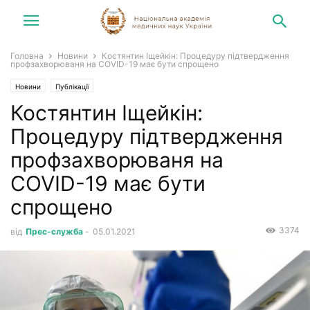
Головна
Новини
Костянтин Іщейкін: Процедуру підтвердження
профзахворюваня на COVID-19 має бути спрощено
Новини
Публікації
Костянтин Іщейкін:
Процедуру підтвердження
профзахворюваня на
COVID-19 має бути
спрощено
3374
від
Прес-служба
-
05.01.2021