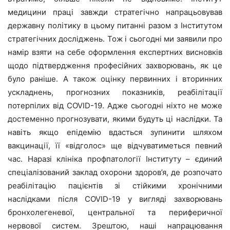
медицини праці завжди стратегічно напрацьовував
державну політику в цьому питанні разом з Інститутом
стратегічних досліджень. Тож і сьогодні ми заявили про
намір взяти на себе оформлення експертних висновків
щодо підтвердження професійних захворювань, як це
було раніше. А також оцінку первинних і вторинних
ускладнень, прогнозних показників, реабілітації
потерпілих від COVID-19. Адже сьогодні ніхто не може
достеменно прогнозувати, якими будуть ці наслідки. Та
навіть якщо епідемію вдасться зупинити шляхом
вакцинації, її «відголос» ще відчуватиметься певний
час. Наразі клініка профпатології Інституту – єдиний
спеціалізований заклад охорони здоров’я, де розпочато
реабілітацію пацієнтів зі стійкими хронічними
наслідками після COVID-19 у вигляді захворювань
бронхолегеневої, центральної та периферичної
нервової систем. Зрештою, наші напрацювання