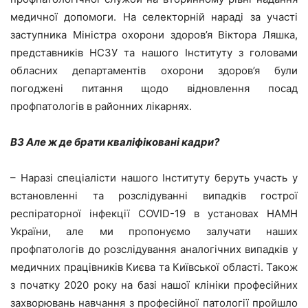
медичної допомоги. На селекторній нараді за участі
заступника Міністра охорони здоров’я Віктора Ляшка,
представників НСЗУ та нашого Інституту з головами
обласних департаментів охорони здоров’я були
погоджені питання щодо відновлення посад
профпатологів в районних лікарнях.
ВЗ Але ж де брати кваліфіковані кадри?
– Наразі спеціалісти нашого Інституту беруть участь у
встановленні та розслідуванні випадків гострої
респіраторної інфекції COVID-19 в установах НАМН
України, але ми пропонуємо залучати наших
профпатологів до розслідування аналогічних випадків у
медичних працівників Києва та Київської області. Також
з початку 2020 року на базі нашої клініки професійних
захворювань навчання з професійної патології пройшло