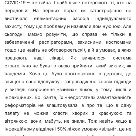
COVID-19 – це війна. І найбільше потерпають ті, хто на
передовій. На перших порах їм катастрофічно не
вистачало елементарних засобів індивідуального
захисту, тому цю проблему й називали домінуючою. Але
сьогодні маємо розуміти, що справа не тільки в
забезпеченні респіраторами, захисними костюмами
тощо (це навіть не обговорюється!), а й в умовах, в яких
працюють наші лікарі. Як виявилося, система
стратегічно не була готовою прийняти такий виклик, як
пандемія. Хоча це було прогнозовано в державі, де
знищено санепідслужбу і запроваджено «нові» підходи
у вигляді скорочення «зайвих» ліжок, у тому числі й
інфекційних. Бо, бачте, їх «недостатня» завантаженість
реформаторів не влаштовувала, а про те, що в одну
палату не можна класти хворих з краснухою та
вітрянкою, вони, мабуть, не знали. Тож навіть якщо в
інфекційному відділені 50% ліжок умовно «вільні», це не