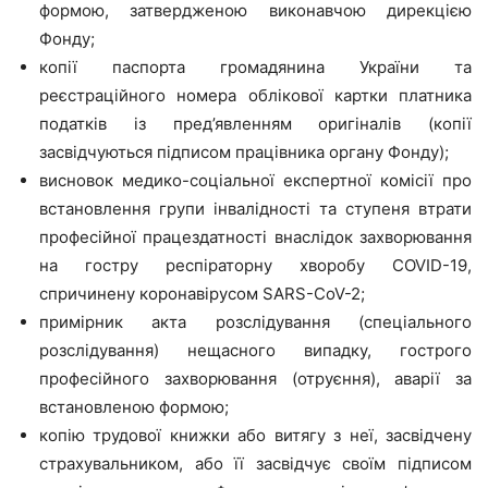
формою, затвердженою виконавчою дирекцією
Фонду;
копії паспорта громадянина України та
реєстраційного номера облікової картки платника
податків із пред’явленням оригіналів (копії
засвідчуються підписом працівника органу Фонду);
висновок медико-соціальної експертної комісії про
встановлення групи інвалідності та ступеня втрати
професійної працездатності внаслідок захворювання
на гостру респіраторну хворобу COVID-19,
спричинену коронавірусом SARS-CoV-2;
примірник акта розслідування (спеціального
розслідування) нещасного випадку, гострого
професійного захворювання (отруєння), аварії за
встановленою формою;
копію трудової книжки або витягу з неї, засвідчену
страхувальником, або її засвідчує своїм підписом