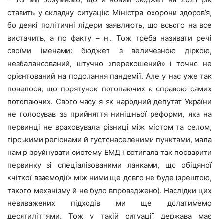
ставить у складну ситуацію Міністра охорони здоров’я,
бо деякі політичні лідери заявляють, що всього на все
вистачить, а по факту – ні. Тож треба називати речі
своїми іменами: бюджет з величезною діркою,
незбалансований, штучно «перекошений» і точно не
орієнтований на подолання пандемії. Але у нас уже так
повелося, що порятунок потопаючих є справою самих
потопаючих. Свого часу я як народний депутат України
не голосував за прийняття нинішньої реформи, яка на
первинці не враховувала різниці між містом та селом,
гірськими регіонами й густонаселеними пунктами, мала
намір зруйнувати систему ЕМД і встигала так посварити
первинку зі спеціалізованими ланками, що обіцяної
«чіткої взаємодії» між ними ще довго не буде (зрештою,
такого механізму й не було впроваджено). Наслідки цих
невиважених підходів ми ще долатимемо
десятиліттями. Тож у такій ситуації держава має