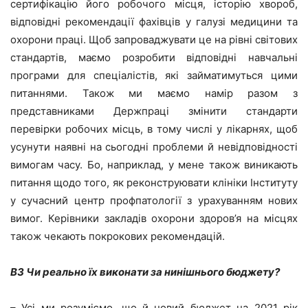
сертифікацію його робочого місця, історію хвороб,
відповідні рекомендації фахівців у галузі медицини та
охорони праці. Щоб запроваджувати це на рівні світових
стандартів, маємо розробити відповідні навчальні
програми для спеціалістів, які займатимуться цими
питаннями. Також ми маємо намір разом з
представниками Держпраці змінити стандарти
перевірки робочих місць, в тому числі у лікарнях, щоб
усунути наявні на сьогодні проблеми й невідповідності
вимогам часу. Бо, наприклад, у мене також виникають
питання щодо того, як реконструювати клініки Інституту
у сучасний центр профпатології з урахуванням нових
вимог. Керівники закладів охорони здоров’я на місцях
також чекають покрокових рекомендацій.
ВЗ Чи реально їх виконати за нинішнього бюджету?
– Усі ми розуміємо, що й новий бюджет на 2021 рік