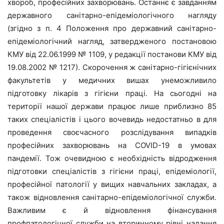
хвороб, професійних захворювань. Останнє є завданням
державного санітарно-епідеміологічного нагляду
(згідно з п. 4 Положення про державний санітарно-
епідеміологічний нагляд, затвердженого постановою
КМУ від 22.06.1999 № 1109, у редакції постанови КМУ від
19.08.2002 № 1217). Скорочення ж санітарно-гігієнічних
факультетів у медичних вишах унеможливило
підготовку лікарів з гігієни праці. На сьогодні на
території нашої держави працює лише приблизно 85
таких спеціалістів і цього вочевидь недостатньо в для
проведення своєчасного розслідування випадків
професійних захворювань на COVID-19 в умовах
пандемії. Тож очевидною є необхідність відродження
підготовки спеціалістів з гігієни праці, епідеміології,
професійної патології у вищих навчальних закладах, а
також відновлення санітарно-епідеміологічної служби.
Важливим є й відновлення фінансування
профпатологічної служби на вторинному рівні надання