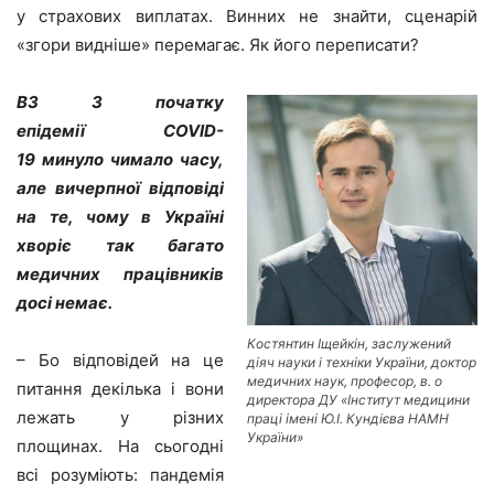
у страхових виплатах. Винних не знайти, сценарій
«згори видніше» перемагає. Як його переписати?
ВЗ З початку
епідемії
COVID
-
19
минуло чимало часу,
але вичерпної відповіді
на те, чому в Україні
хворіє так багато
медичних працівників
досі немає.
Костянтин Іщейкін, заслужений
– Бо відповідей на це
діяч науки і техніки України, доктор
медичних наук, професор, в. о
питання декілька і вони
директора ДУ «Інститут медицини
лежать у різних
праці імені Ю.І. Кундієва НАМН
України»
площинах. На сьогодні
всі розуміють: пандемія