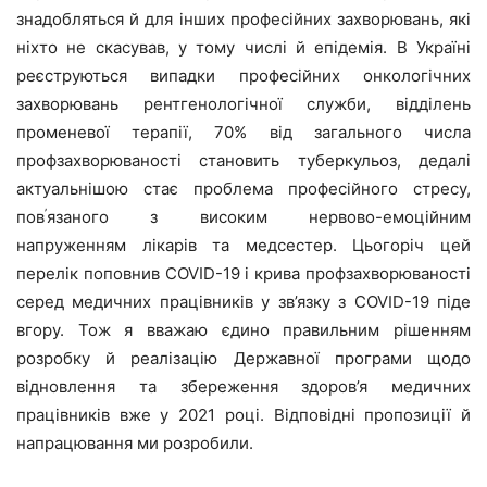
знадобляться й для інших професійних захворювань, які
ніхто не скасував, у тому числі й епідемія. В Україні
реєструються випадки професійних онкологічних
захворювань рентгенологічної служби, відділень
променевої терапії, 70% від загального числа
профзахворюваності становить туберкульоз, дедалі
актуальнішою стає проблема професійного стресу,
’
пов
язаного з високим нервово-емоційним
напруженням лікарів та медсестер. Цьогоріч цей
перелік поповнив COVID-19 і крива профзахворюваності
серед медичних працівників у зв’язку з COVID-19 піде
вгору. Тож я вважаю єдино правильним рішенням
розробку й реалізацію Державної програми щодо
відновлення та збереження здоров’я медичних
працівників вже у 2021 році. Відповідні пропозиції й
напрацювання ми розробили.