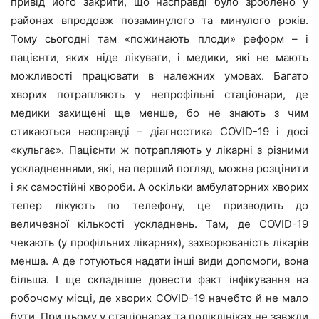
привід його закрити, що насправді було зроблено у
районах впродовж позаминулого та минулого років.
Тому сьогодні там «пожинають плоди» реформ – і
пацієнти, яких ніде лікувати, і медики, які не мають
можливості працювати в належних умовах. Багато
хворих потрапляють у непрофільні стаціонари, де
медики захищені ще менше, бо не знають з чим
стикаються насправді – діагностика COVID-19 і досі
«кульгає». Пацієнти ж потрапляють у лікарні з різними
ускладненнями, які, на перший погляд, можна розцінити
і як самостійні хвороби. А оскільки амбулаторних хворих
тепер лікують по телефону, це призводить до
величезної кількості ускладнень. Там, де COVID-19
чекають (у профільних лікарнях), захворюваність лікарів
менша. А де готуються надати інші види допомоги, вона
більша. І ще складніше довести факт інфікування на
робочому місці, де хворих COVID-19 начебто й не мало
бути. При цьому у стаціонарах та поліклініках не завжди