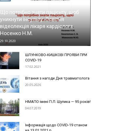
Що потрібно знати пацієнту, щоб
уникнути інсульту. Освітня
відеолекція лікаря кардіолога
Носенко Н.М.
29.10.2020
ШЛУНКОВО-КИШКОВІ ПРОЯВИ ПРИ
COVID-19
17.02.2021
Вітання з нагоди Дня травматолога
20.05.2026
НМАПО імені П.Л. Шупика — 95 років!
04.07.2019
Інформація щодо COVID-19 станом
на 13.01.2021 р.