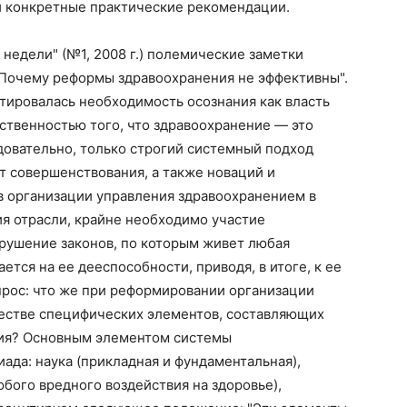
и конкретные практические рекомендации.
недели" (№1, 2008 г.) полемические заметки
 Почему реформы здравоохранения не эффективны".
тировалась необходимость осознания как власть
твенностью того, что здравоохранение — это
довательно, только строгий системный подход
т совершенствования, а также новаций и
в организации управления здравоохранением в
я отрасли, крайне необходимо участие
арушение законов, по которым живет любая
ется на ее дееспособности, приводя, в итоге, к ее
прос: что же при реформировании организации
естве специфических элементов, составляющих
ия? Основным элементом системы
ада: наука (прикладная и фундаментальная),
юбого вредного воздействия на здоровье),