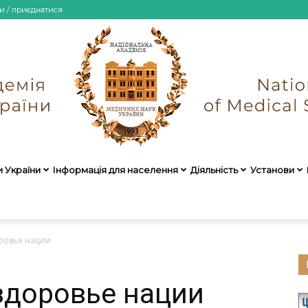
и / приєднатися
и України
Інформація для населення
Діяльність
Установи
НАМН
оровье нации
 здоровье нации
України