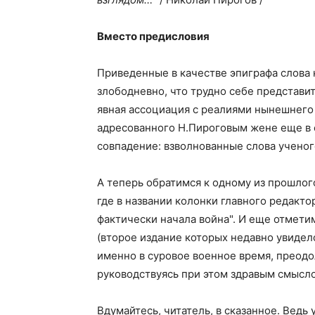
Вместо предисловия
Приведенные в качестве эпиграфа слова 
злободневно, что трудно себе представи
явная ассоциация с реалиями нынешнего 
адресованного Н.Пироговым жене еще в се
совпадение: взволнованные слова учено
А теперь обратимся к одному из прошлог
где в названии колонки главного редакт
фактически начала война". И еще отмети
(второе издание которых недавно увидело
именно в суровое военное время, преод
руководствуясь при этом здравым смысло
Вдумайтесь, читатель, в сказанное. Ведь