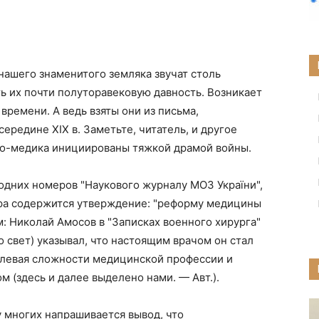
нашего знаменитого земляка звучат столь
ть их почти полуторавековую давность. Возникает
времени. А ведь взяты они из письма,
редине ХІХ в. Заметьте, читатель, и другое
го-медика инициированы тяжкой драмой войны.
одних номеров "Наукового журналу МОЗ України",
ора содержится утверждение: "реформу медицины
м: Николай Амосов в "Записках военного хирурга"
 свет) указывал, что настоящим врачом он стал
олевая сложности медицинской профессии и
м (здесь и далее выделено нами. — Авт.).
 у многих напрашивается вывод, что