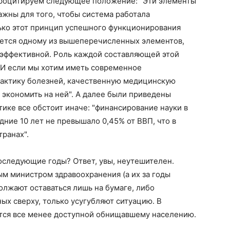
Процитируем следующее положение: "Эти элементы
ажны для того, чтобы система работала
лько этот принцип успешного функционирования
ется одному из вышеперечисленных элементов,
неэффективной. Роль каждой составляющей этой
И если мы хотим иметь современное
актику болезней, качественную медицинскую
 экономить на ней". А далее были приведены
тике все обстоит иначе: "финансирование науки в
дние 10 лет не превышало 0,45% от ВВП, что в
транах".
оследующие годы? Ответ, увы, неутешителен.
 министром здравоохранения (а их за годы
олжают оставаться лишь на бумаге, либо
ых сверху, только усугубляют ситуацию. В
тся все менее доступной обнищавшему населению.