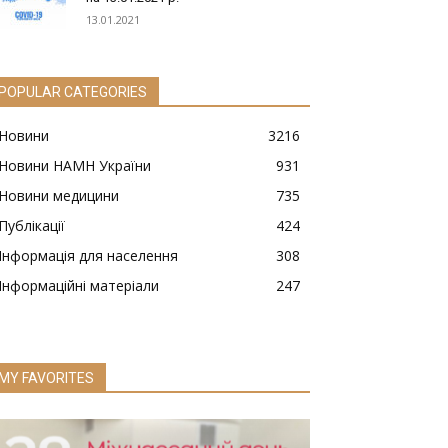
13.01.2021
POPULAR CATEGORIES
Новини
3216
Новини НАМН України
931
Новини медицини
735
Публікації
424
Інформація для населення
308
Інформаційні матеріали
247
MY FAVORITES