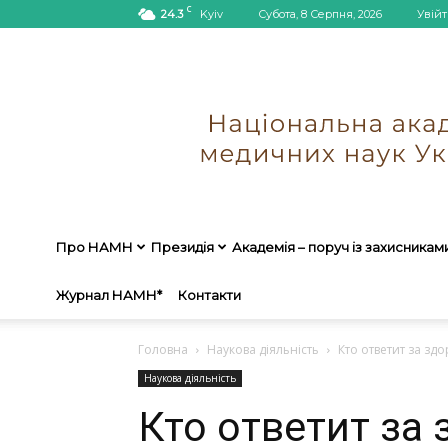
C
24.3
Kyiv
Субота, 8 Серпня, 2026
Увійт
Про НАМН
Президія
Академія – поруч із захисникам
Журнал НАМН*
Контакти
Головна
Наукова діяльність
Кто ответит за зд
Наукова діяльність
Кто ответит за