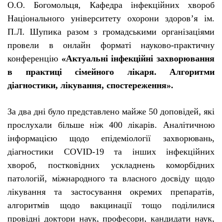
О.О. Богомольця, Кафедра інфекційних хвороб
Національного університету охорони здоров’я ім.
П.Л. Шупика разом з громадськими організаціями
провели в онлайн форматі
н
ауково-практичну
конференцію
«Актуальні інфекційні захворювання
в практиці сімейного лікаря. Алгоритми
діагностики, лікування, спостереження».
За два дн
і
було представлено майже 50 доповідей, які
прослухали більше ніж 400 лікарів. Аналітичною
інформацією щодо епідеміології захворювань,
діагностики COVID-19 та інших інфекційних
хвороб, постковідних ускладнень коморбідних
патологій, міжнародного та власного досвіду щодо
лікування та застосування окремих препаратів,
алгоритмів щодо вакцинації тощо поділилися
провідні доктори наук, професори, кандидати наук,