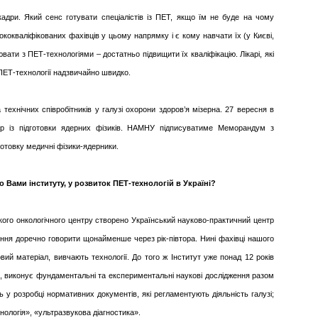
дри. Який сенс готувати спеціалістів із ПЕТ, якщо їм не буде на чому
ококваліфікованих фахівців у цьому напрямку і є кому навчати їх (у Києві,
цювати з ПЕТ-технологіями – достатньо підвищити їх кваліфікацію. Лікарі, які
 ПЕТ-технології надзвичайно швидко.
 технічних співробітників у галузі охорони здоров’я мізерна. 27 вересня в
р із підготовки ядерних фізиків. НАМНУ підписуватиме Меморандум з
готовку медичні фізики-ядерники.
 Вами інституту, у розвиток ПЕТ-технологій в Україні?
ького онкологічного центру створено Український науково-практичний центр
ння доречно говорити щонайменше через рік-півтора. Нині фахівці нашого
ий матеріал, вивчають технології. До того ж Інститут уже понад 12 років
, виконує фундаментальні та експериментальні наукові дослідження разом
у розробці нормативних документів, які регламентують діяльність галузі;
нологія», «ультразвукова діагностика».