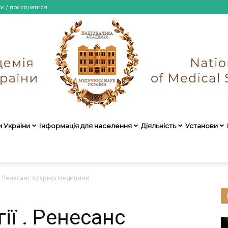
ти / приєднатися
и України
Інформація для населення
Діяльність
Установи
НАМН
ї . Ренесанс ядерної медицини
ії . Ренесанс
України