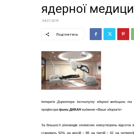
ядерної медиц
04.07.2019
Поділитись
Інтерв‘ю Директора Інституту ядерної медицини та 
професора
Ірини ДИКАН
виданню «Ваше здоров‘я»
За більшості різновидів злоякісних новоутворень відсоток 
становить 92%, на другій – 88, на третій – 42, на четвер