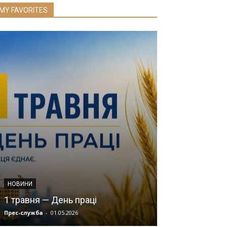
MY FAVORITES
НОВИНИ
НОВИНИ
Інформація щ
1 травня — День праці
станом на 29.
Прес-служба
-
01.05.2026
Прес-служба
-
29.1