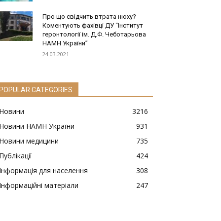
Про що свідчить втрата нюху?
Коментують фахівці ДУ “Інститут
геронтології ім. Д.Ф. Чеботарьова
НАМН України”
24.03.2021
POPULAR CATEGORIES
Новини
3216
Новини НАМН України
931
Новини медицини
735
Публікації
424
Інформація для населення
308
Інформаційні матеріали
247