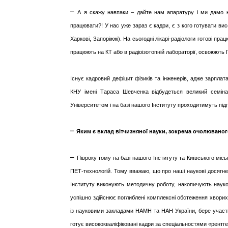
–
А я скажу навпаки – дайте нам апаратуру і ми дамо ка
працювати?! У нас уже зараз є кадри, є з кого готувати вис
Харкові, Запоріжжі). На сьогодні лікарі-радіологи готові пра
працюють на КТ або в радіоізотопній лабораторії, освоюють
Існує кадровий дефіцит фізиків та інженерів, адже зарплата
КНУ імені Тараса Шевченка відбудеться великий семіна
Університетом і на базі нашого Інституту проходитимуть під
–
Яким є вклад вітчизняної науки, зокрема очолюваного
–
Півроку тому на базі нашого Інституту та Київського міс
ПЕТ-технологій. Тому вважаю, що про наші наукові досягне
Інституту виконують методичну роботу, накопичують науков
успішно здійснює поглиблені комплексні обстеження хворих
із науковими закладами НАМН та НАН України, бере участь 
готує висококваліфіковані кадри за спеціальностями «рентге