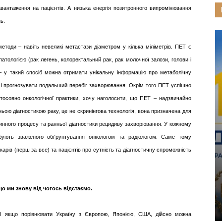
авантаження на пацієнтів. А низька енергія позитронного випромінювання
ь.
етоди – навіть невеликі метастази діаметром у кілька міліметрів. ПЕТ є
атологією (рак легень, колоректальний рак, рак молочної залози, голови і
 – у такий спосіб можна отримати унікальну інформацію про метаболічну
я і прогнозувати подальший перебіг захворювання. Окрім того ПЕТ успішно
 Стосовно онкологічної практики, хочу наголосити, що ПЕТ – надзвичайно
ьою діагностикою раку, це не скринінгова технологія, вона призначена для
инного процесу та ранньої діагностики рецидиву захворювання. У кожному
бують зваженого обґрунтування онкологом та радіологом. Саме тому
арів (перш за все) та пацієнтів про сутність та діагностичну спроможність
о ми знову від чогось відстаємо.
. І якщо порівнювати Україну з Європою, Японією, США, дійсно можна