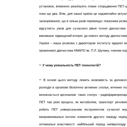
установок, впевнено реалізують плани спорудження ПЕТ-цен
поки що два. Втім, для нашої країни це надзвичайно акту
захворювання, що в кілька разів перевищує показники розви
відсутність умов для сучасного рівня точної діагностики
викликало підвищений інтерес до нового методу діагностики.
Україні – наша розмова з директором Інституту ядерної 
променевої діагностики НМАПО ім. П.Л. Шупика, членом-
–
У чому унікальність ПЕТ-технологій?
–
В основі цього методу лежить можливість за допомого
розподіл в організмі біологічно активних сполук, мічених
визначається арсеналом таких сполук – радіофармпрепара
ПЕТ такі різні процеси, як метаболізм, транспорт речовин
робить ПЕТ універсальним інструментом сучасної ме
випромінювальні ізотопи елементів другого періоду періо
оптимальні властивості: найбільший період напіврозпа