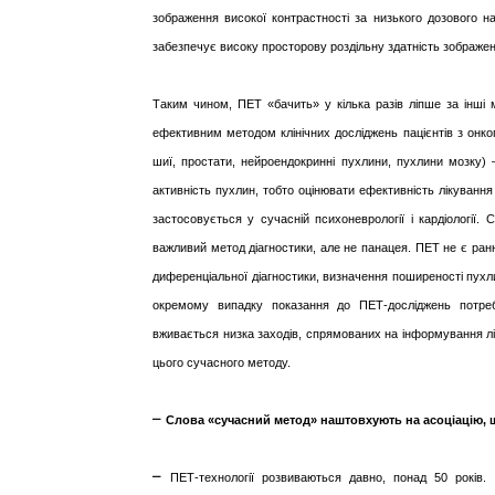
зображення високої контрастності за низького дозового н
забезпечує високу просторову роздільну здатність зображен
Таким чином, ПЕТ «бачить» у кілька разів ліпше за інші м
ефективним методом клінічних досліджень пацієнтів з онкоп
шиї, простати, нейроендокринні пухлини, пухлини мозку)
активність пухлин, тобто оцінювати ефективність лікуванн
застосовується у сучасній психоневрології і кардіології.
важливий метод діагностики, але не панацея. ПЕТ не є ранн
диференціальної діагностики, визначення поширеності пухл
окремому випадку показання до ПЕТ-досліджень потре
вживається низка заходів, спрямованих на інформування лік
цього сучасного методу.
–
Слова «сучасний метод» наштовхують на асоціацію, щ
–
ПЕТ-технології розвиваються давно, понад 50 років