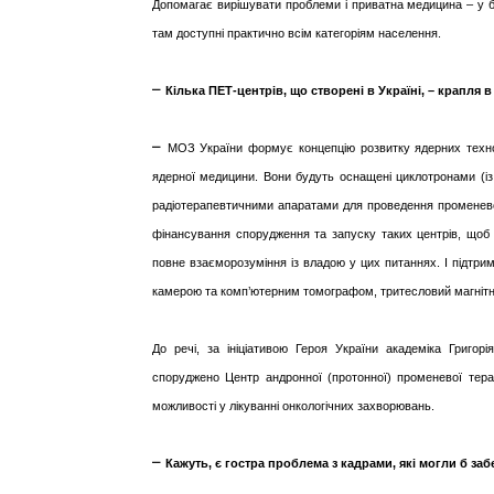
Допомагає вирішувати проблеми і приватна медицина – у б
там доступні практично всім категоріям населення.
–
Кілька ПЕТ-центрів, що створені в Україні, – крапля 
–
МОЗ України формує концепцію розвитку ядерних технол
ядерної медицини. Вони будуть оснащені циклотронами (і
радіотерапевтичними апаратами для проведення променевої 
фінансування спорудження та запуску таких центрів, щоб
повне взаєморозуміння із владою у цих питаннях. І підтрим
камерою та комп’ютерним томографом, тритесловий магніт
До речі, за ініціативою Героя України академіка Григо
споруджено Центр андронної (протонної) променевої терап
можливості у лікуванні онкологічних захворювань.
–
Кажуть, є гостра проблема з кадрами, які могли б за