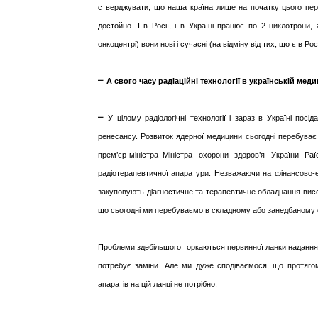
стверджувати, що наша країна лише на початку цього пер
достойно. І в Росії, і в Україні працює по 2 циклотрони, 
онкоцентрі) вони нові і сучасні (на відміну від тих, що є в Росі
–
А свого часу радіаційні технології в українській ме
–
У цілому радіологічні технології і зараз в Україні по
ренесансу. Розвиток ядерної медицини сьогодні перебуває 
прем’єр-міністра–Міністра охорони здоров’я України Ра
радіотерапевтичної апаратури. Незважаючи на фінансово-е
закуповують діагностичне та терапевтичне обладнання висок
що сьогодні ми перебуваємо в складному або занедбаному 
Проблеми здебільшого торкаються первинної ланки надання 
потребує заміни. Але ми дуже сподіваємося, що протягом
апаратів на цій ланці не потрібно.