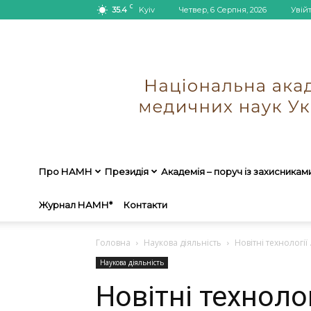
C
35.4
Kyiv
Четвер, 6 Серпня, 2026
Увій
Про НАМН
Президія
Академія – поруч із захисникам
Журнал НАМН*
Контакти
Головна
Наукова діяльність
Новітні технологі
Наукова діяльність
Новітні технолог