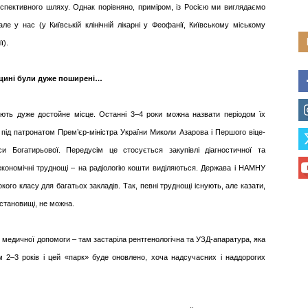
спективного шляху. Однак порівняно, приміром, із Росією ми виглядаємо
але у нас (у Київській клінічній лікарні у Феофанії, Київському міському
ї).
дицині були дуже поширені…
сідають дуже достойне місце. Останні 3–4 роки можна назвати періодом їх
під патронатом Прем’єр-міністра України Миколи Азарова і Першого віце-
їси Богатирьової. Передусім це стосується закупівлі діагностичної та
кономічні труднощі – на радіологію кошти виділяються. Держава і НАМНУ
ого класу для багатьох закладів. Так, певні труднощі існують, але казати,
становищі, не можна.
медичної допомоги – там застаріла рентгенологічна та УЗД-апаратура, яка
 2–3 років і цей «парк» буде оновлено, хоча надсучасних і наддорогих