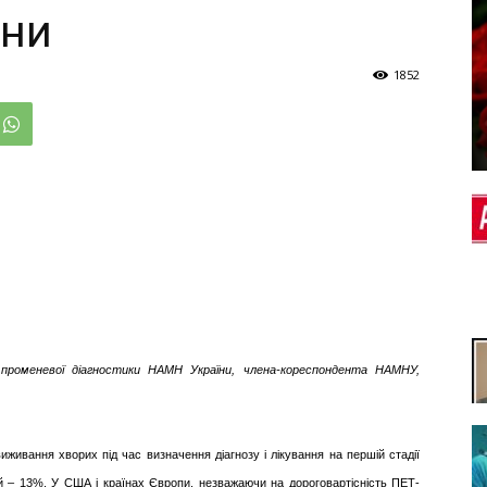
ини
1852
променевої діагностики НАМН України, члена-кореспондента НАМНУ,
виживання хворих під час визначення діагнозу і лікування на першій стадії
тій – 13%. У США і країнах Європи, незважаючи на дороговартісність ПЕТ-