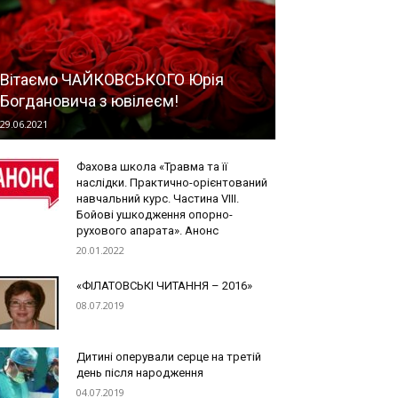
Вітаємо ЧАЙКОВСЬКОГО Юрія
Богдановича з ювілеєм!
29.06.2021
Фахова школа «Травма та її
наслідки. Практично-орієнтований
навчальний курс. Частина VІII.
Бойові ушкодження опорно-
рухового апарата». Анонс
20.01.2022
«ФІЛАТОВСЬКІ ЧИТАННЯ – 2016»
08.07.2019
Дитині оперували серце на третій
день після народження
04.07.2019