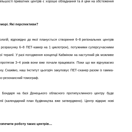
ільшості приватних центрів є хороше обладнання та й ціни на обстеження
в морі. Які перспективи?
огій, відповідно до якої планується створення 6–8 регіональних центрів
з розрахунку 6–8 ПЕТ-камер на 1 циклотрон), потужними суперсучасними
терапії. У разі погодження концепції Кабміном на наступний рік можливе
 протягом 3–4 років вони вже почали працювати. Поки що ми відчуваємо
ку. Скажімо, наш Інститут цьогоріч закуповує ПЕТ-сканер разом із гамма-
но-резонансний томограф.
рія Бондаря на базі Донецького обласного протипухлинного центру буде
ії (календарний план будівництва вже затверджено). Центр відкриє нові
безпечити роботу таких центрів…