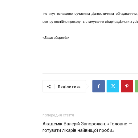
Інститут оснащено сучасним діагностичним обладнанням,
центру постійно проходять стажування лікарі-радіологи з усіх
«Ваше здоров‘я»
Поділитись
попередня стаття
Академік Валерій Запорожан: «Головне —
готувати лікарів найвищої проби»