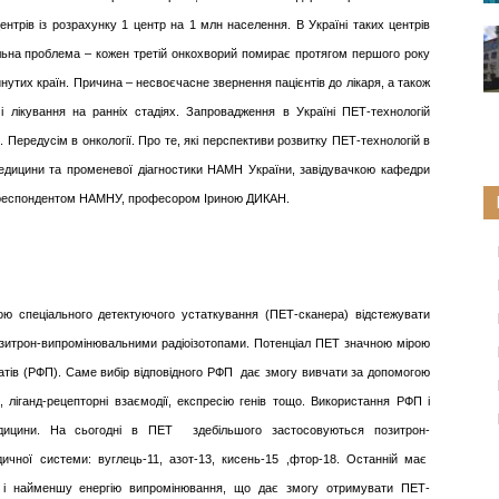
трів із розрахунку 1 центр на 1 млн населення. В Україні таких центрів
альна проблема – кожен третій онкохворий помирає протягом першого року
нутих країн. Причина – несвоєчасне звернення пацієнтів до лікаря, а також
 і лікування на ранніх стадіях. Запровадження в Україні ПЕТ-технологій
 Передусім в онкології. Про те, які перспективи розвитку ПЕТ-технологій в
медицини та променевої діагностики НАМН України, завідувачкою кафедри
кореспондентом НАМНУ, професором Іриною ДИКАН.
ю спеціального детектуючого устаткування (ПЕТ-сканера) відстежувати
 позитрон-випромінювальними радіоізотопами. Потенціал ПЕТ значною мірою
тів (РФП). Саме вибір відповідного РФП дає змогу вивчати за допомогою
, ліганд-рецепторні взаємодії, експресію генів тощо. Використання РФП і
дицини. На сьогодні в ПЕТ здебільшого застосовуються позитрон-
дичної системи: вуглець-11, азот-13, кисень-15 ,фтор-18. Останній має
ду і найменшу енергію випромінювання, що дає змогу отримувати ПЕТ-