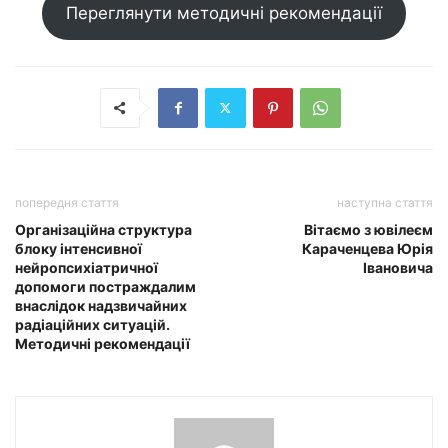
Переглянути методичні рекомендації
попередня стаття
наступна стаття
Організаційна структура
Вітаємо з ювілеєм
блоку інтенсивної
Караченцева Юрія
нейропсихіатричної
Івановича
допомоги постраждалим
внаслідок надзвичайних
радіаційних ситуацій.
Методичні рекомендації