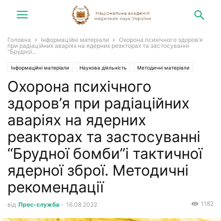
Головна
Інформаційні матеріали
Охорона психічного здоров’я
при радіаційних аваріях на ядерних реакторах та застосуванні
“Брудної...
Інформаційні матеріали
Наукова діяльність
Методичні матеріали
Охорона психічного
Новини
здоров’я при радіаційних
аваріях на ядерних
реакторах та застосуванні
“Брудної бомби”і тактичної
ядерної зброї. Методичні
рекомендації
1182
від
Прес-служба
-
16.08.2022