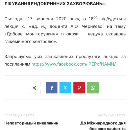
ЛІКУВАННЯ ЕНДОКРИННИХ ЗАХВОРЮВАНЬ».
00
Сьогодні, 17 вересня 2020 року, о 16
відбудеться
лекція к. мед. н., доцента А.О. Черняєвої на тему
«Добове моніторування глюкози – ведуча складова
глікемічного контролю».
Запрошуємо усіх зацікавлених прослухати лекцію за
посиланням
https://www.facebook.com/IPEPofNAMN
/
попередня стаття
наступна стаття
Неповторимый киевлянин
До Міжнародного дня
безпеки пацієнтів