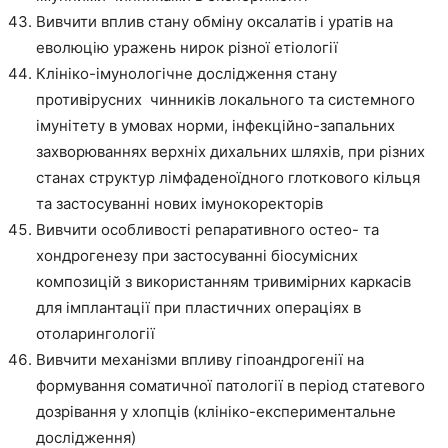
Вивчити вплив стану обміну оксалатів і уратів на
еволюцію уражень нирок різної етіології
Клініко-імунологічне дослідження стану
противірусних чинників локального та системного
імунітету в умовах норми, інфекційно-запальних
захворюваннях верхніх дихальних шляхів, при різних
станах структур лімфаденоїдного глоткового кільця
та застосуванні нових імунокоректорів
Вивчити особливості репаративного остео- та
хондрогенезу при застосуванні біосумісних
композицій з використанням тривимірних каркасів
для імплантації при пластичних операціях в
отоларингології
Вивчити механізми впливу гіпоандрогенії на
формування соматичної патології в період статевого
дозрівання у хлопців (клініко-експериментальне
дослідження)