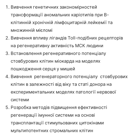
Вивчення генетичних закономірностей
трансформації аномальних каріотипів при В-
клітинній хронічній лімфоцитарній лейкемії та
множинній мієломі
Вивчення впливу лігандів Toll-подібних рецепторів
на регенеративну активність МСК людини
Встановлення регенеративного потенціалу
стовбурових клітин міокарда на моделях
пошкодження серця у мишей
Вивчення регенераторного потенціалу стовбурових
клітин в залежності від віку та статі донора на
експериментальних моделях патології нервової
системи
Розробка методів підвищення ефективності
регенерації імунної системи на основі
трансплантації стимульованих цитокінами
мультипотентних стромальних клітин