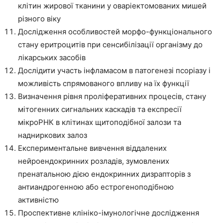
клітин жирової тканини у оваріектомованих мишей
різного віку
Дослідження особливостей морфо-функціонального
стану еритроцитів при сенсибілізації організму до
лікарських засобів
Дослідити участь інфламасом в патогенезі псоріазу і
можливість спрямованого впливу на їх функції
Визначення рівня проліферативних процесів, стану
мітогенних сигнальних каскадів та експресії
мікроРНК в клітинах щитоподібної залози та
надниркових залоз
Експериментальне вивчення віддалених
нейроендокринних розладів, зумовлених
пренатальною дією ендокринних дизрапторів з
антиандрогенною або естрогеноподібною
активністю
Проспективне клініко-імунологічне дослідження