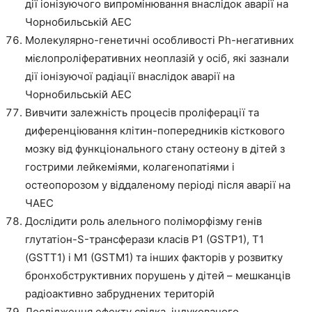
дії іонізуючого випромінювання внаслідок аварії на
Чорнобильській АЕС
Молекулярно-генетичні особливості Ph-негативних
мієлопроліферативних неоплазій у осіб, які зазнали
дії іонізуючої радіації внаслідок аварії на
Чорнобильській АЕС
Вивчити залежність процесів проліферації та
диференціювання клітин-попередників кісткового
мозку від функціонального стану остеону в дітей з
гострими лейкеміями, колагенопатіями і
остеопорозом у віддаленому періоді після аварії на
ЧАЕС
Дослідити роль алельного поліморфізму генів
глутатіон-S-трансферази класів Р1 (GSTР1), Т1
(GSTT1) і М1 (GSTМ1) та інших факторів у розвитку
бронхобструктивних порушень у дітей – мешканців
радіоактивно забруднених територій
Дослідження ефекту свідка, індукованого