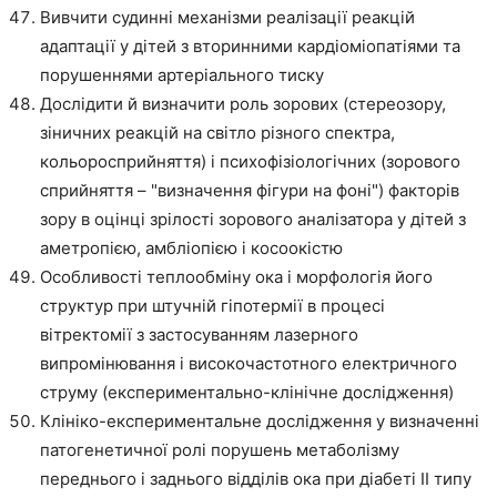
Вивчити судинні механізми реалізації реакцій
адаптації у дітей з вторинними кардіоміопатіями та
порушеннями артеріального тиску
Дослідити й визначити роль зорових (стереозору,
зіничних реакцій на світло різного спектра,
кольоросприйняття) і психофізіологічних (зорового
сприйняття – "визначення фігури на фоні") факторів
зору в оцінці зрілості зорового аналізатора у дітей з
аметропією, амбліопією і косоокістю
Особливості теплообміну ока і морфологія його
структур при штучній гіпотермії в процесі
вітректомії з застосуванням лазерного
випромінювання і високочастотного електричного
струму (експериментально-клінічне дослідження)
Клініко-експериментальне дослідження у визначенні
патогенетичної ролі порушень метаболізму
переднього і заднього відділів ока при діабеті II типу