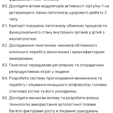
Дослідити вплив модуляторів активності сіртуїну-1 на
детермінуючі ланки патогенезу цукрового діабету 2
типу
Критерії порушень патогенезу обмінних процесів та
функціонального стану внутрішніх органів у дітей з
екопатологією
Дослідження генетичних чинників обтяженого
клінічного перебігу моногенних і мультифакторних
захворювань
Генетичні передумови регулярних та спорадичних
репродуктивних втрат у людини
Розробити систему прогнозування виникнення та
перебігу і лікування юнацького епіфізеолізу головки
стегнової кістки та його ускладнень
Дослідити механізм впливу та розробити власну
технологію використання аутологічної плазми
багатої факторами росту в лікуванні ушкоджень