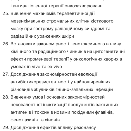
і антиангіогенної терапії онкозахворювань
Вивчення механізмів терапевтичної дії
мезенхімальних стромальних клітин кісткового
мозку при гострому радіаційному синдромі та
радіаційних ураженнях шкіри
Встановити закономірності генотоксичного впливу
хімічного та радіаційного чинників на цитогенетичні
ефекти променевої терапії у онкологічних хворих в
умовах in vivo та ex vivo
Дослідження закономірностей еволюції
антибіотикорезистентності у найпоширеніших
різновидів збудників гнійно-запальних інфекцій
Вивчення умов і основних закономірностей
нековалентної інактивації продуцентів вакцинних
антигенів і токсинів новими похідними флавінів,
фенотіазинів та хінонів
Дослідження ефектів впливу резонансу