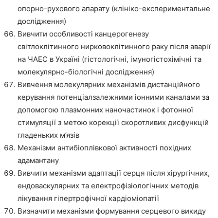
опорно-рухового апарату (клініко-експериментальне
дослідження)
Вивчити особливості канцерогенезу
світлоклітинного нирковоклітинного раку після аварії
на ЧАЕС в Україні (гістологічні, імуногістохімічні та
молекулярно-біологічні дослідження)
Вивчення молекулярних механізмів дистанційного
керування потенціалзалежними іонними каналами за
допомогою плазмонних наночастинок і фотонної
стимуляції з метою корекції скоротливих дисфункцій
гладеньких м’язів
Механізми антибіоплівкової активності похідних
адамантану
Вивчити механізми адаптації серця після хірургічних,
ендоваскулярних та електрофізіологічних методів
лікування гіпертрофічної кардіоміопатії
Визначити механізми формування серцевого викиду