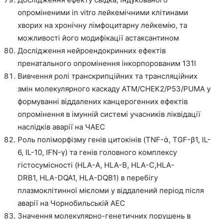
опроміненими in vitro лейкемічними клітинами
хворих на хронічну лімфоцитарну лейкемію, та
можливості його модифікації астаксантином
Дослідження нейроендокринних ефектів
пренатального опромінення інкорпорованим 131І
Вивчення ролі транскрипційних та трансляційних
змін молекулярного каскаду ATM/CHEK2/P53/PUMA у
формуванні віддалених канцерогенних ефектів
опромінення в імунній системі учасників ліквідації
наслідків аварії на ЧАЕС
Роль поліморфізму генів цитокінів (TNF-ά, TGF-β1, IL-
6, IL-10, IFN-γ) та генів головного комплексу
гістосумісності (HLA-A, HLA-B, HLA-C,HLA-
DRB1, HLA-DQA1, HLA-DQB1) в перебігу
плазмоклітинної мієломи у віддалений період після
аварії на Чорнобильській АЕС
Значення молекулярно-генетичних порушень в