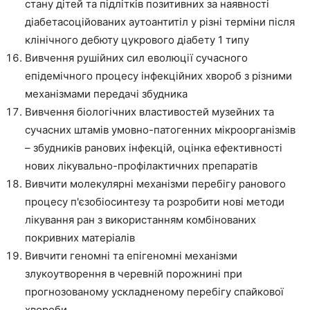
стану дітей та підлітків позитивних за наявності
діабетасоційованих аутоантитіл у різні терміни після
клінічного дебюту цукрового діабету 1 типу
Вивчення рушійних сил еволюції сучасного
епідемічного процесу інфекційних хвороб з різними
механізмами передачі збудника
Вивчення біологічних властивостей музейних та
сучасних штамів умовно-патогенних мікроорганізмів
– збудників ранових інфекцій, оцінка ефективності
нових лікувально-профілактичних препаратів
Вивчити молекулярні механізми перебігу ранового
процесу п'єзобіосинтезу та розробити нові методи
лікування ран з використанням комбінованих
покривних матеріалів
Вивчити геномні та епігеномні механізми
злукоутворення в черевній порожнині при
прогнозованому ускладненому перебігу спайкової
хвороби