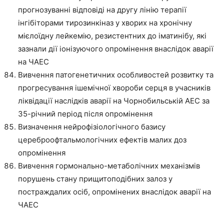
прогнозуванні відповіді на другу лінію терапії
інгібіторами тирозинкіназ у хворих на хронічну
мієлоїдну лейкемію, резистентних до іматинібу, які
зазнали дії іонізуючого опромінення внаслідок аварії
на ЧАЕС
Вивчення патогенетичних особливостей розвитку та
прогресування ішемічної хвороби серця в учасників
ліквідації наслідків аварії на Чорнобильській АЕС за
35-річний період після опромінення
Визначення нейрофізіологічного базису
цереброофтальмологічних ефектів малих доз
опромінення
Вивчення гормонально-метаболічних механізмів
порушень стану прищитоподібних залоз у
постраждалих осіб, опромінених внаслідок аварії на
ЧАЕС