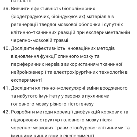
патології
Вивчити ефективність біополімерних
(біодеградуючих, біоіндукуючих) матеріалів в
регенерації твердої мозкової оболонки і супутніх
клітинно-тканинних реакцій при експериментальній
черепно-мозковій травмі
Дослідити ефективність інноваційних методів
відновлення функції спинного мозку та
периферичних нервів з використанням тканинної
нейроінженерії та електрохірургічних технологій в
експерименті
Дослідити клітинно-молекулярні зміни вродженого
та набутого імунітету у хворих з пухлинами
головного мозку різного гістогенезу
Розробити методи корекції дисфункцій коркових та
підкоркових структур головного мозку після
черепно-мозкових травм стовбурово-клітинними та
імунними чинниками в експерименті