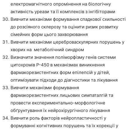
електромагнітного опромінення на біологічну
активність уреази та її комплексів з інгібіторами
Вивчити механізми формування спадкової схильності
до розсіяного склерозу та оцінити ризик розвитку
сімейних форм цього захворювання
Вивчити механізми цереброваскулярних порушень у
хворих на метаболічний синдром
Визначити значення поліморфізму генів системи
цитохромів Р-450 в механізмах виникнення
фармакорезистентних форм епілепсій у дітей,
оптимізувати підходи до діагностики та лікування
Вивчити механізми формування
фармакорезистентних лицьових симпаталгій та
провести експериментально-морфологічне
обґрунтування їх нейрохірургічного лікування
Вивчити роль факторів нейропластичності у
формуванні когнітивних порушень та їх корекції у