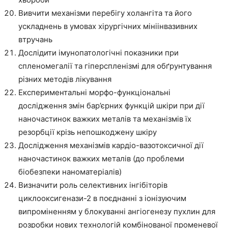
Вивчити механізми перебігу холангіта та його
ускладнень в умовах хірургічних мініінвазивних
втручань
Дослідити імунопатологічні показники при
спленомегалії та гіперспленізмі для обґрунтування
різних методів лікування
Експериментальні морфо-функціональні
дослідження змін бар’єрних функцій шкіри при дії
наночастинок важких металів та механізмів їх
резорбції крізь непошкоджену шкіру
Дослідження механізмів кардіо-вазотоксичної дії
наночастинок важких металів (до проблеми
біобезпеки наноматеріалів)
Визначити роль селективних інгібіторів
циклооксигенази-2 в поєднанні з іонізуючим
випроміненням у блокуванні ангіогенезу пухлин для
розробки нових технологій комбінованої променевої