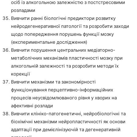
осіб із алкогольною залежністю з постстресовими
розладами
Вивчити ранні біологічні предиктори розвитку
нейродегенеративної патології та розробити заходи
щодо попередження порушень функції мозку
(експериментальне дослідження)
Вивчити порушення центральних медіаторно-
метаболічних механізмів пластичності мозку при
алкогольній залежності та розробити методи їх
корекції
Вивчити механізми та закономірності
функціонування перцептивно-інформаційних
процесів неусвідомлюваного рівня у хворих на
афективні розлади
Вивчити клініко-патогенетичні, нейробіологічні та
біохімічні механізми нейропластичності як основи
адаптації при демієлінізуючій та дегенеративній