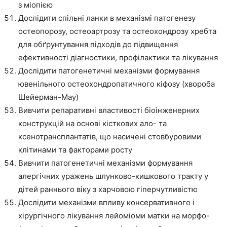
з міопією
Дослідити спільні ланки в механізмі патогенезу
остеопорозу, остеоартрозу та остеохондрозу хребта
для обґрунтування підходів до підвищення
ефективності діагностики, профілактики та лікування
Дослідити патогенетичні механізми формування
ювенільного остеохондропатичного кіфозу (хвороба
Шейерман-Мау)
Вивчити репаративні властивості біоінженерних
конструкцій на основі кісткових ало- та
ксенотрансплантатів, що насичені стовбуровими
клітинами та факторами росту
Вивчити патогенетичні механізми формування
алергічних уражень шлунково-кишкового тракту у
дітей раннього віку з харчовою гіперчутливістю
Дослідити механізми впливу консервативного і
хірургічного лікування лейоміоми матки на морфо-