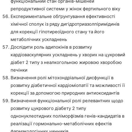
функціональний стан органів-мішеней
репродуктивної системи у жінок фертильного віку
Експериментальне обґрунтування ефективності
хімічної сполук із ряду дигідротриазолпіримідинів
для корекції гіпотиреоїдного стану та його
метаболічних ускладнень
Дослідити роль адипокінів в розвитку
кардіоваскулярних ускладнень у хворих на цукровий
діабет 2 типу з неалкогольною жировою хворобою
печінки
Визначення ролі мітохондріальної дисфункції в
розвитку діабетичної кардіоміопатії та можливості її
корекції за допомогою природних антиоксидантів
Визначення функціональної ролі релевантних щодо
розвитку цукрового діабету 2 типу
однонуклеотидних поліморфізмів генів-кандидатів в
реалізації гормонально-метаболічних ефектів
фармакологічних чинників