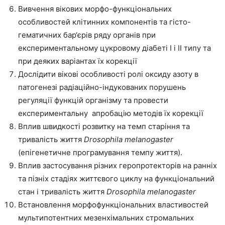
Вивчення вікових морфо-функціональних
особливостей клітинних компонентів та гісто-
гематичних бар‘єрів ряду органів при
експериментальному цукровому діабеті I і II типу та
при деяких варіантах їх корекції
Дослідити вікові особливості ролі оксиду азоту в
патогенезі радіаційно-індукованих порушень
регуляції функцій організму та провести
експериментальну апробацію методів їх корекції
Вплив швидкості розвитку на темп старіння та
тривалість життя
Drosophila melanogaster
(епігенетичне програмування темпу життя).
Вплив застосування різних геропротекторів на ранніх
та пізніх стадіях життєвого циклу на функціональний
стан і тривалість життя
Drosophila melanogaster
Встановлення морфофункціональних властивостей
мультипотентних мезенхімальних стромальних