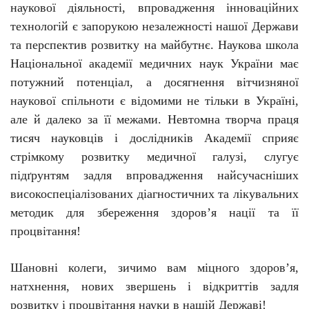
наукової діяльності, впровадження інноваційних
технологій є запорукою незалежності нашої Держави
та перспектив розвитку на майбутнє. Наукова школа
Національної академії медичних наук України має
потужний потенціал, а досягнення вітчизняної
наукової спільноти є відомими не тільки в Україні,
але й далеко за її межами. Невтомна творча праця
тисяч науковців і дослідників Академії сприяє
стрімкому розвитку медичної галузі, слугує
підґрунтям задля впровадження найсучасніших
високоспеціалізованих діагностичних та лікувальних
методик для збереження здоров’я нації та її
процвітання!
Шановні колеги, зичимо вам міцного здоров’я,
натхнення, нових звершень і відкриттів задля
розвитку і процвітання науки в нашій Державі!