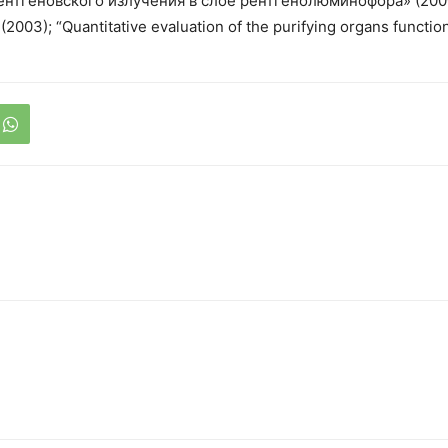
нтгеновского излучения в слое рентгенолюминофора» (2000
003); “Quantitative evaluation of the purifying organs functio