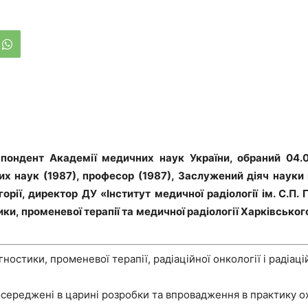
еспондент Академії медичних наук України, обраний 04.
их наук (1987), професор (1987), Заслужений діяч науки і
орії, директор ДУ «Інститут медичної радiологiї iм. С.П. 
ки, променевої терапiї та медичної радіології Харкiвсько
гностики, променевої терапії, радіаційної онкології і радіа
зосередженi в царинi розробки та впровадження в практику 