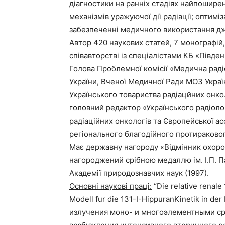
дiагностики на раннiх стадiях найпошире
механiзмiв уражуючої дiї радiацiї; опти
забезпеченні медичного використання дж
Автор 420 наукових статей, 7 монографій
співавторстві із спеціалістами КБ «Півден
Голова Проблемної комiсiї «Медична радi
України, Вченої Медичної Ради МОЗ України
Українського товариства радіацйних онкол
головний редактор «Українського радiоло
радiацiйних онкологiв та Європейської ас
регіонального благодійного протираково
Має державну нагороду «Вiдмiнник охорони
нагороджений срібною медаллю ім. І.П. П
Академії природознавчих наук (1997).
Основні наукові праці:
“Die relative renale
Modell fur die 131-I-HippuranKinetik in 
излучения моно- и многоэлементными среда