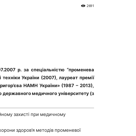
2691
07.2007 р. за спеціальністю “променева
 техніки України (2007), лауреат премії
Григор’єва НАМН України» (1987 – 2013),
го державного медичного унiверситету (з
ційному захисті при медичному
охорони здоров’я методiв променевої