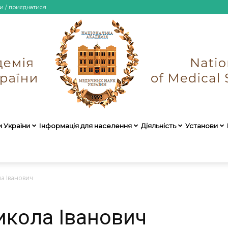
и / приєднатися
и України
Інформація для населення
Діяльність
Установи
НАМН
а Іванович
кола Іванович
України