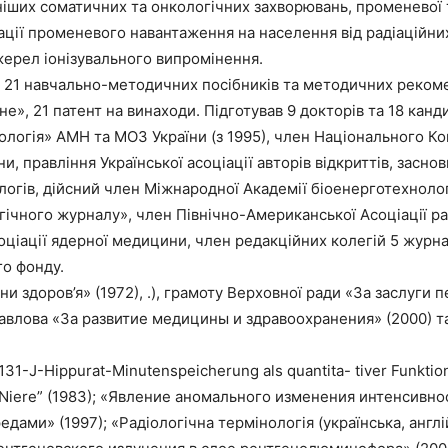
ніших соматичних та онкологiчних захворювань, променевої 
мізації променевого навантаження на населення від радіацій
ерел іонізувального випромінення.
, 21 навчально-методичних посібників та методичних рекоме
не», 21 патент на винаходи. Підготував 9 докторів та 18 канди
ологiя» АМН та МОЗ України (з 1995), член Національного Ко
, правління Української асоціації авторів відкриттів, засно
огів, дійсний член Міжнародної Академії біоенерготехнологі
гiчного журналу», член Пiвнiчно-Американської Асоцiацiї р
оціації ядерної медицини, член редакцiйних колегiй 5 журна
го фонду.
 здоров’я» (1972), .), грамоту Верховної ради «За заслуги 
авлова «За развитие медицины и здравоохранения» (2000) та
 131-J-Hippurat-Minutenspeicherung als quantita- tiver Funkti
der Niere” (1983); «Явление аномального изменения интенсив
ми» (1997); «Радіологічна термінологія (українська, англій