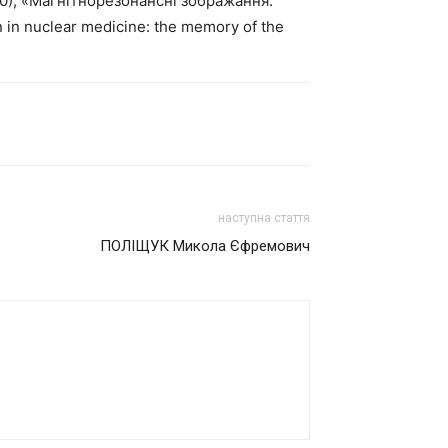
); «Магнітнорезонансні зображання:
n in nuclear medicine: the memory of the
наступна стаття
ПОЛІЩУК Микола Єфремович