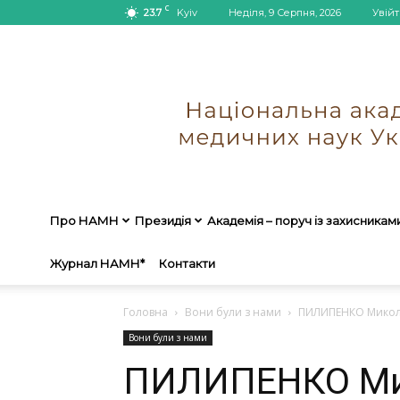
C
23.7
Kyiv
Неділя, 9 Серпня, 2026
Увійт
Про НАМН
Президія
Академія – поруч із захисникам
Журнал НАМН*
Контакти
Головна
Вони були з нами
ПИЛИПЕНКО Микол
Вони були з нами
ПИЛИПЕНКО Ми