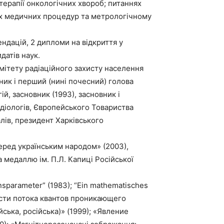
терапiї онкологiчних хвороб; питаннях
них медичних процедур та метрологічному
ндацій, 2 дипломи на відкриття у
датів наук.
мітету радіаційного захисту населення
вник і перший (нині почесний) голова
й, засновник (1993), засновник і
адiологiв, Європейського Товариства
лiв, президент Харківського
перед українським народом» (2003),
 медаллю ім. П.Л. Капиці Російської
onsparameter” (1983); “Ein mathematisches
ности потока квантов проникающего
ська, російська)» (1999); «Явление