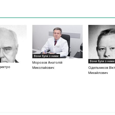
Вони були з нами
Вони були з нами
Морозов Анатолій
Дмитро
Сідельников Вік
Миколайович
Михайлович