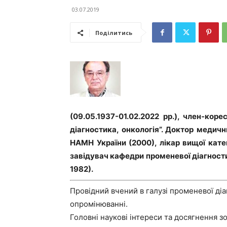
03.07.2019
Поділитись
(09.05.1937-01.02.2022 рр.), член-кор
діагностика, онкологія”. Доктор медичн
НАМН України (2000), лікар вищої катег
завiдувач кафедри променевої дiагности
1982).
Провідний вчений в галузі променевої діа
опромінюванні.
Головнi науковi інтереси та досягнення 