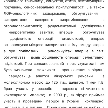
хронічного тонзилиту , синуситів, отитів, вестибулярних
порушень, сенсоневральної приглухуватості , а також
ЛОР-онкологічних захворювань; обгрунтування і
використання лазерного випромінювання в
оториноларингології; фундаментальні дослідження
нейроепітелію завитки; вперше обгрунтував
доцільність операції тонзилотомії, вперше
запропонував місцеве використання імуномодуляторів,
а при поліпозних риносинуїтах вперше в світі
обгрунтував і довів доцільність операції селективної
відіотомії. При сенсоневральній приглухуватості ним
була визначена можливість проникнення в рідинні
середовища завитки лікарських речовин з
молекулярною масою до 125 тис. дальтон. Тімен Г.Е.
брав участь у розробці першого вітчизняного
кохлеарного імпланта; в 2003 р., як хірург приймав
участь в проведенні першої в Україні кохлеарної
імплантації у дитини. Продовжує наукові розробки в