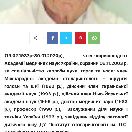
(19.02.1937р-30.01.2020р), член-кореспондент
Академії медичних наук України, обраний 06.11.2003 р.
за спеціальністю хвороби вуха, горла та носа; член
Міжнародної академії отоларингології – хірургія
голови та шиї (1992 р.), дійсний член Української
академії наук (1993 р.), дійсний член Нью-Йоркської
академії наук (1996 р.), доктор медичних наук (1983
р.), професор (1990 р.), Заслужений діяч науки і
техніки України (1996 р.), завідувач відділу патології
дитячого віку ДУ “Інститут отоларингології ім. О.С.