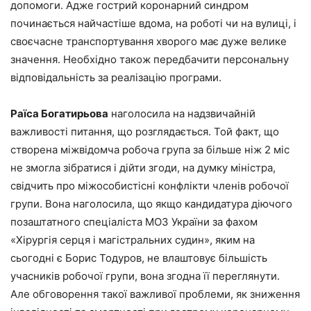
допомоги. Адже гострий коронарний синд­ром
починається найчастіше вдома, на роботі чи на вулиці, і
своєчасне транспортування хворого має дуже велике
значення. Необхідно також передбачити персональну
відповідальність за реалізацію програми.
Раїса Богатирьова
наголосила на надзвичайній
важливості питання, що розглядається. Той факт, що
створена міжвідомча робоча група за більше ніж 2 міс
не змогла зібратися і дійти згоди, на думку міністра,
свідчить про міжособистісні конфлікти членів робочої
групи. Вона наголосила, що якщо кандидатура діючого
позаштатного спеціаліста МОЗ України за фахом
«Хірургія серця і магістральних судин», яким на
сьогодні є Борис Тодуров, не влаштовує більшість
учасників робочої групи, вона згодна її переглянути.
Але обговорення такої важливої проблеми, як зниження