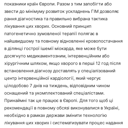
показники країн Європи. Разом з тим запобігти або
звести до мінімуму розвиток ускладнень ГІМ дозволяє
рання діагностика та правильно вибрана тактика
лікування цих хворих. Основний принцип
патогенетично зумовленої терапії полягає в
найшвидшому та повному відновленні кровопостачання
в ділянці гострої ішемії міокарда, яке може бути
досягнуто медикаментозним, інтервенційним або
хірургічним шляхом, якщо хворого в перші 12 год після
встановлення діагнозу доставлять у спеціалізований
центр інтервенційної кардіології, який чергує
цілодобово 7 днів на тиждень, відповідним чином
оснащений та укомплектований спеціалістами.
Принаймні так це працює в Європі. Для того щоб ці
рекомендації в повному обсязі виконувалися в Україні,
необхідно в рамках держави змінити технологію
лікування цих хворих і систематизувати процес надання