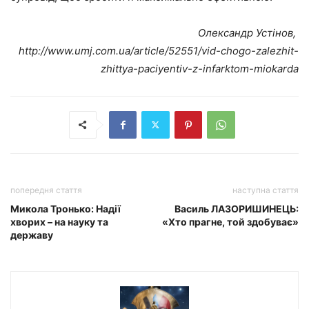
Олександр Устінов,
http://www.umj.com.ua/article/52551/vid-chogo-zalezhit-
zhittya-paciyentiv-z-infarktom-miokarda
попередня стаття
наступна стаття
Микола Тронько: Надії
Василь ЛАЗОРИШИНЕЦЬ:
хворих – на науку та
«Хто прагне, той здобуває»
державу