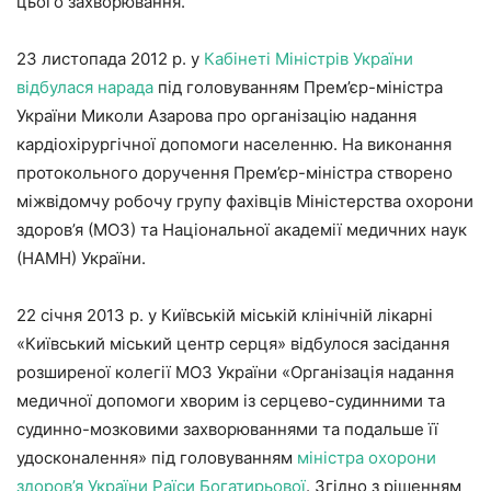
цього захворювання.
23 листопада 2012 р. у
Кабінеті Міністрів України
відбулася нарада
під головуванням Прем’єр-міністра
України Миколи Азарова про організацію надання
кардіохірургічної допомоги населенню. На виконання
протокольного доручення Прем’єр-міністра створено
міжвідомчу робочу групу фахівців Міністерства охорони
здоров’я (МОЗ) та Національної академії медичних наук
(НАМН) України.
22 січня 2013 р. у Київській міській клінічній лікарні
«Київський міський центр серця» відбулося засідання
розширеної колегії МОЗ України «Організація надання
медичної допомоги хворим із серцево-судинними та
судинно-мозковими захворюваннями та подальше її
удосконалення» під головуванням
міністра охорони
здоров’я України Раїси Богатирьової
. Згідно з рішенням