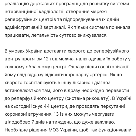
реа­лізацію державних програм щодо розвитку системи
інтервенційної кардіології, створення мережі
реперфузійних центрів та підпорядкування їх одній
адміністративній вертикалі. Як тільки система починала
працювати, летальність суттєво знижувалася.
В умовах України доставити хворого до реперфузійного
центру протягом 12 год можна, налагодивши їх роботу у
кожному обласному центрі. Одразу після госпіталізації
йому слід відразу відкрити коронарну артерію. Якщо
хворого госпіталізують в іншу лікарню і діагноз
встановлюється там, його відразу необхідно перевести
до реперфузійного центру (система рикошету). В Україні
на сьогодні існує 44 центри, де проводять перкутанні
коронарні втручання. 13 із них можуть чергувати
цілодобово 7 днів на тиждень, що дуже важливо.
Необхідне рішення МОЗ України, щоб так функціонували