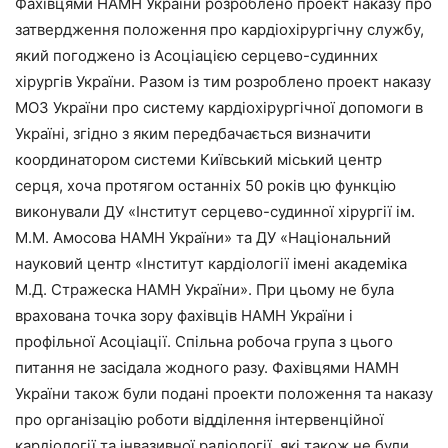
Фахівцями НАМН України розроблено проект наказу про
затвердження положення про кардіохірургічну службу,
який погоджено із Асоціацією серцево-судинних
хірургів України. Разом із тим розроблено проект наказу
МОЗ України про систему кардіохірургічної допомоги в
Україні, згідно з яким передбачається визначити
координатором системи Київський міський центр
серця, хоча протягом останніх 50 років цю функцію
виконували ДУ «Інститут серцево-судинної хірургії ім.
М.М. Амосова НАМН України» та ДУ «Національний
науковий центр «Інститут кардіології імені академіка
М.Д. Стражеска НАМН України». При цьому не була
врахована точка зору фахівців НАМН України і
профільної Асоціації. Спільна робоча група з цього
питання не засідала жодного разу. Фахівцями НАМН
України також були подані проекти положення та наказу
про організацію роботи відділення інтервенційної
кардіології та інвазивної радіології, які також не були