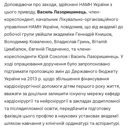
Доповідаючи про заходи, здійснені НАМН України з
цього приводу,
Василь Лазоришинець
, член-
кореспондент, начальник Лікувально-організаційного
управління НАМН України, повідомив, що від академії до
робочої групи увійшли академіки Геннадій Книшов,
Володимир Коваленко, Владислав Гринь, Віталій
Цимбалюк, Євгеній Педаченко, та члени-
кореспонденти Юрій Соколов і Василь Лазоришинець. У
ході опрацювання доручення було запропоновано
підтримати пропозицію змін до Державного бюджету
України на 2013 р. щодо збільшення фінансування
кардіохірургічної допомоги дітям першого року життя,
вважати за доцільне залишити існуючу мережу кафедр
кардіохірургії та ней­рохірургії в закладах додипломної
та післядипломної освіти, передбачити підготовку
фахівців цього профілю в наукових установах академії
шляхом навчання у клінічній ординатурі та аспірантурі.