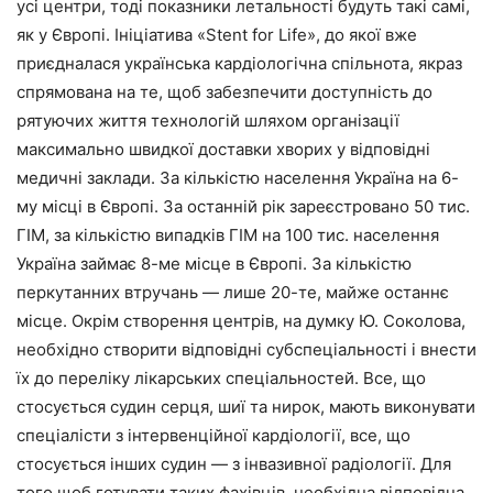
усі центри, тоді показники летальності будуть такі самі,
як у Європі. Ініціатива «Stent for Life», до якої вже
приєдналася українська кардіологічна спільнота, якраз
спрямована на те, щоб забезпечити доступність до
рятуючих життя технологій шляхом організації
максимально швидкої доставки хворих у відповідні
медичні заклади. За кількістю населення Україна на 6-
му місці в Європі. За останній рік зареєстровано 50 тис.
ГІМ, за кількістю випадків ГІМ на 100 тис. населення
Україна займає 8-ме місце в Європі. За кількістю
перкутанних втручань — лише 20-те, майже останнє
місце. Окрім створення центрів, на думку Ю. Соколова,
необхідно створити відповідні субспеціальності і внести
їх до переліку лікарських спеціальностей. Все, що
стосується судин серця, шиї та нирок, мають виконувати
спеціалісти з інтервенційної кардіології, все, що
стосується інших судин — з інвазивної радіології. Для
того щоб готувати таких фахівців, необхідна відповідна