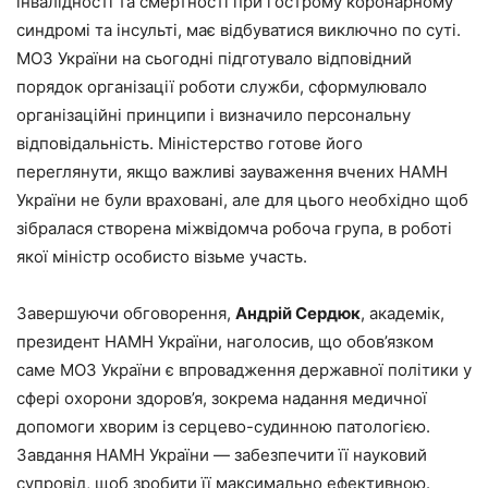
інвалідності та смертності при гострому коронарному
синдромі та інсульті, має відбуватися виключно по суті.
МОЗ України на сьогодні підготувало відповідний
порядок організації роботи служби, сформулювало
організаційні принципи і визначило персональну
відповідальність. Міністерство готове його
переглянути, якщо важливі зауваження вчених НАМН
України не були враховані, але для цього необхідно щоб
зібралася створена міжвідомча робоча група, в роботі
якої міністр особисто візьме участь.
Завершуючи обговорення,
Андрій Сердюк
, академік,
президент НАМН України, наголосив, що обов’язком
саме МОЗ України є впровадження державної політики у
сфері охорони здоров’я, зокрема надання медичної
допомоги хворим із серцево-­судинною патологією.
Завдання НАМН України — забезпечити її науковий
супровід, щоб зробити її максимально ефективною.