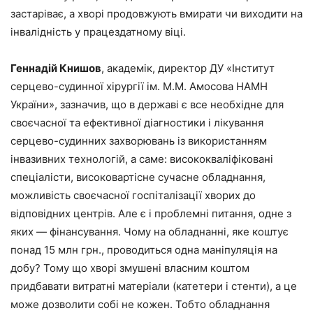
застаріває, а хворі продовжують вмирати чи виходити на
інвалідність у працездатному віці.
Геннадій Книшов
, академік, директор ДУ «Інститут
серцево-судинної хірургії ім. М.М. Амосова НАМН
України», зазначив, що в державі є все необхідне для
своєчасної та ефективної діагностики і лікування
серцево-судинних захворювань із використанням
інвазивних технологій, а саме: висококваліфіковані
спеціалісти, високовартісне сучасне обладнання,
можливість своєчасної госпіталізації хворих до
відповідних центрів. Але є і проблемні питання, одне з
яких — фінансування. Чому на обладнанні, яке коштує
понад 15 млн грн., проводиться одна маніпуляція на
добу? Тому що хворі змушені власним коштом
придбавати витратні матеріали (катетери і стенти), а це
може дозволити собі не кожен. Тобто обладнання