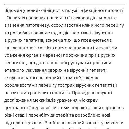
Відомий учений-клініцист в галузі інфекційної патології
. Одним із головних напрямів її наукової діяльності є
вивчення патогенезу, особливостей клінічного перебігу
та розробка нових методів діагностики і лікування
вірусних гепатитів, зокрема тих, що поєднуються з
іншою патологією. Нею вивчено причини і механізми
ураження органів черевної порожнини при вірусних
гепатитах , що дозволило: обгрунтувати принципи
етапного лікування хворих на вірусний гепатит;
з'ясувати патогенетичний взаємозв'язок між
особливостями перебігу гострих вірусних гепатитів і
розвитком хронічних гепатитів. Проведено наукові
дослідження механізмів ураження міокарду,
центральної нервової системи, нирок та інших органів в
різні стадії перенбігу дифтерії та розроблено нові
підходи лікування. Зроблено значний внесок у вивчення