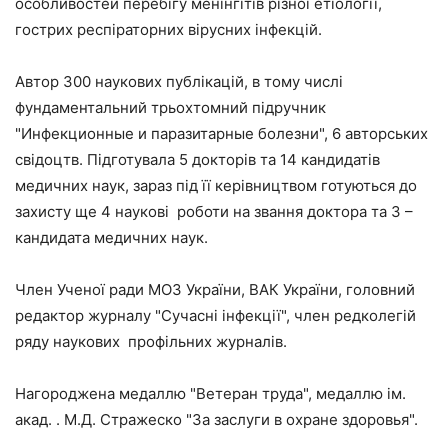
особливостей перебігу менінгітів різної етіології,
гострих респіраторних вірусних інфекцій.
Автор 300 наукових публікацій, в тому числі
фундаментальний трьохтомний підручник
"Инфекционные и паразитарные болезни", 6 авторських
свідоцтв. Підготувала 5 докторів та 14 кандидатів
медичних наук, зараз під її керівництвом готуються до
захисту ще 4 наукові роботи на звання доктора та 3 –
кандидата медичних наук.
Член Ученої ради МОЗ України, ВАК України, головний
редактор журналу "Сучасні інфекції", член редколегій
ряду наукових профільних журналів.
Нагороджена медаллю "Ветеран труда", медаллю ім.
акад. . М.Д. Стражеско "За заслуги в охране здоровья".