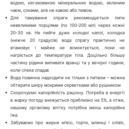
водою, негазованою мінеральною водою, зеленим
чаєм, соками, але не кавою або пивом.
Для тамування спраги рекомендується пити
невеликими порціями (по 100-200 мл) через кожні
20-30 хв. Не пийте дуже холодні напої, холодна
(нижче 20 градусів) вода спрагу практично не
втамовує і майже не всмоктується, поки не
нагріється до температури тіла. Доцільно більшу
частину рідини випивати вранці та у вечірні години,
коли спека спадає
Вода повинна надходити не тільки з питвом – можна
обтирати шкіру мокрими серветками або рушником
Скорочуємо калорійність раціону. Потреба в енергії
в жарку погоду знижується приблизно на 5%, а отже,
нашому організму влітку потрібна менш калорійна
їжа.
Забуваємо про жирне м’ясо, торти, млинці і олів’є,