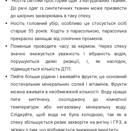
Носіть світлий просторий одяг з натуральних тканин.
До речі одяг із синтетичних тканин може призвести
до шкірних захворювань в таку спеку.
Носіть головний убір, особливо це стосується осіб
старше 55 років. Ходіть з парасолькою, парасолька
прекрасно захищає від сонячних променів.
Поменше проводите часу за кермом. Через спеку
значно знижується уважність і зібраність водія,
порушуються деякі реакції, і, як наслідок,
підвищується кількість ДТП.
Пийте більше рідини і вживайте фрукти, це основний
постачальник мінеральних солей і вітамінів. Фрукти
можна вживати в необмеженій кількості. Воду краще
пити кип’ячену, охолоджену до кімнатної
температури або негазовану мінеральну воду.
Слідкуйте, щоб вода не була холодною, так як в
спеку збільшується ризик захворіти на ангіну і ГРЗ, в
зв’язку з тим, що відбувається зниження імунітету.