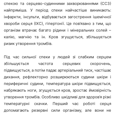
спекою та серцево-судинними захворюваннями (ССЗ)
найпряміша. У період спеки найчастіше виникають:
інфаркти, інсульти, відбувається загострення ішемічної
хвороби серця (ІХС), гіпертонії. Це пов’язано з тим, що
організм втрачає багато рідини і мінеральних солей –
калію, магнію та ін. Кров згущується, збільшується
ризик утворення тромбів.
Під час сильної спеки у людей зі слабким серцем
збільшується частота серцевих скорочень,
підвищується, а потім падає артеріальний тиск, частішає
дихання, рефлекторно розширюються судини шкіри і
периферичні судини, температура шкіри підвищується,
набрякають ноги, згущується кров, зростає ймовірність
утворення тромбів. Особливо шкідливі для здоров’я різкі
температурні скачки. Перший час роботі серця
допомагають резервні сили організму, але вони не