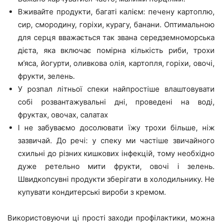
Вживайте продукти, багаті калієм: печену картоплю,
сир, смородину, горіхи, курагу, банани. Оптимальною
для серця вважається так звана середземноморська
дієта, яка включає помірна кількість риби, трохи
м’яса, йогурти, оливкова олія, картопля, горіхи, овочі,
фрукти, зелень.
У розпал літньої спеки найпростіше влаштовувати
собі розвантажувальні дні, проведені на воді,
фруктах, овочах, салатах
І не забуваємо досолювати їжу трохи більше, ніж
зазвичай. До речі: у спеку ми частіше звичайного
схильні до різних кишкових інфекцій, тому необхідно
дуже ретельно мити фрукти, овочі і зелень.
Швидкопсувні продукти зберігати в холодильнику. Не
купувати кондитерські вироби з кремом.
Використовуючи ці прості заходи профілактики, можна