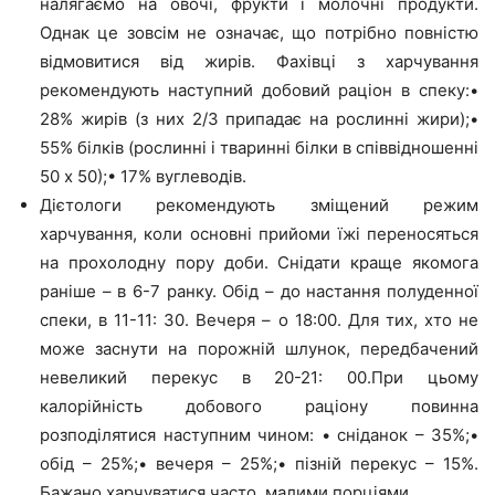
налягаємо на овочі, фрукти і молочні продукти.
Однак це зовсім не означає, що потрібно повністю
відмовитися від жирів. Фахівці з харчування
рекомендують наступний добовий раціон в спеку:•
28% жирів (з них 2/3 припадає на рослинні жири);•
55% білків (рослинні і тваринні білки в співвідношенні
50 х 50);• 17% вуглеводів.
Дієтологи рекомендують зміщений режим
харчування, коли основні прийоми їжі переносяться
на прохолодну пору доби. Снідати краще якомога
раніше – в 6-7 ранку. Обід – до настання полуденної
спеки, в 11-11: 30. Вечеря – о 18:00. Для тих, хто не
може заснути на порожній шлунок, передбачений
невеликий перекус в 20-21: 00.При цьому
калорійність добового раціону повинна
розподілятися наступним чином: • сніданок – 35%;•
обід – 25%;• вечеря – 25%;• пізній перекус – 15%.
Бажано харчуватися часто, малими порціями.