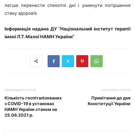
легше перенести спекотні дні і уникнути погіршення
стану здоров’я.
Інформація надана ДУ “Нацiональний iнститут терапії
iменi Л.Т. Малої НАМН України”
попередня стаття
наступна стаття
Кількість госпіталізованих
Привітання до дня
з COVID-19 в установах
Конституції України
НАМН України станом на
25.06.2021 р.