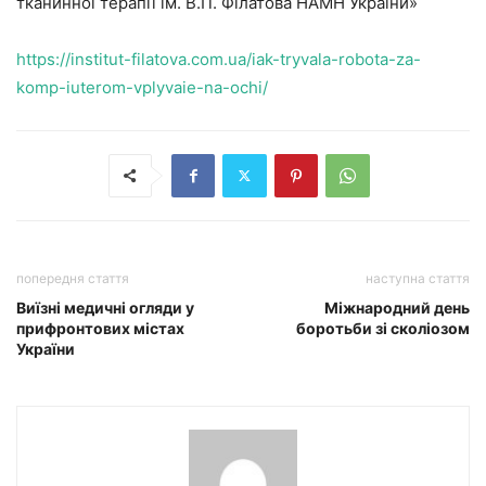
тканинної терапії ім. В.П. Філатова НАМН України»
https://institut-filatova.com.ua/iak-tryvala-robota-za-
komp-iuterom-vplyvaie-na-ochi/
попередня стаття
наступна стаття
Виїзні медичні огляди у
Міжнародний день
прифронтових містах
боротьби зі сколіозом
України