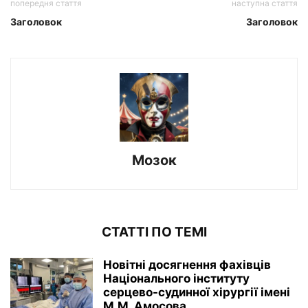
попередня стаття
наступна стаття
Заголовок
Заголовок
Мозок
СТАТТІ ПО ТЕМІ
Новітні досягнення фахівців
Національного інституту
серцево-судинної хірургії імeні
М.М. Амосова