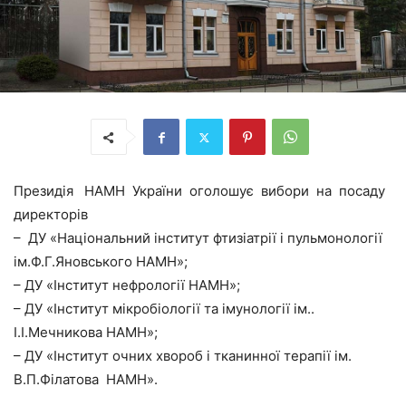
Президія НАМН України оголошує вибори на посаду
директорів
– ДУ «Національний інститут фтизіатрії і пульмонології
ім.Ф.Г.Яновського НАМН»;
– ДУ «Інститут нефрології НАМН»;
– ДУ «Інститут мікробіології та імунології ім..
І.І.Мечникова НАМН»;
– ДУ «Інститут очних хвороб і тканинної терапії ім.
В.П.Філатова НАМН».