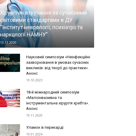
Хірургічні втручання за сучасними
світовими стандартами в ДУ
“Інститут неврології, психіатрії та
наркології НАМНУ”
13.11.2020
Науковий симпозіум «Неінфекційні
захворювання в умовах сучасних
викликів: від теорії до практики».
Анонс
19.10.2023
18-й міжнародний симпозіум
«Малоінвазивна та
інструментальна хірургія хребта».
Анонс
19.11.2020
Уламок в перикарді
19.01.2024