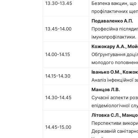
13.30-13.45
Безпека вакцин, що 
профілактичних щеп
Подаваленко А.П.
13.45-14.00
Професійна післядип
імунопрофілактики.
Кожокару А.А., Мой
14.00-14.15
Обґрунтування доціл
молодого поповненн
Іванько О.М., Кожок
14.15-14.30
Аналіз інфекційної 
Манцов Л.В.
14.30-14.45
Сучасні аспекти роз
епідеміологічної сл
Літовка С.Л., Манцо
Перспективи викори
14.45-15.00
Державній санітарно