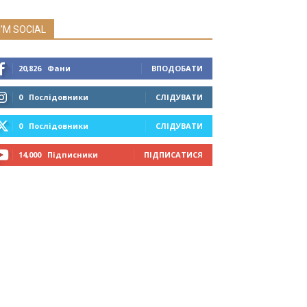
I'M SOCIAL
20,826
Фани
ВПОДОБАТИ
0
Послідовники
СЛІДУВАТИ
0
Послідовники
СЛІДУВАТИ
14,000
Підписники
ПІДПИСАТИСЯ