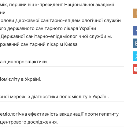
мік, перший віце-президент Національної академії
їни
 Голови Державної санітарно-епідеміологічної служби
ного державного санітарного лікаря України
 Державної санітарно-епідеміологічної служби м.
ржавний санітарний лікар м Києва
акцинопрофілактики.
омієліту в Україні.
ної мережі з діагностики поліомієліту в Україні.
деміологічна ефективність вакцинації проти гепатиту
оцентрового дослідження.