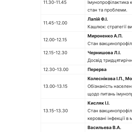
11.30-11.45
Імунопрофілактика к
стан та проблеми.
Лапій Ф.І.
11.45-12.00
Кашлюк: стратегії 
Мироненко А.П.
12.00-12.15
Стан вакцинопрофіла
12.15-12.30
Чернишова Л.І.
Досвід тридцятиріч
12.30-13.00
Перерва
Колеснікова І.П., Мо
13.00-13.15
Обізнаність населен
щодо питань імуноп
Кисляк І.І.
13.15-13.30
Стан вакцинопрофіла
керовані інфекції в м
Васильева В.А.