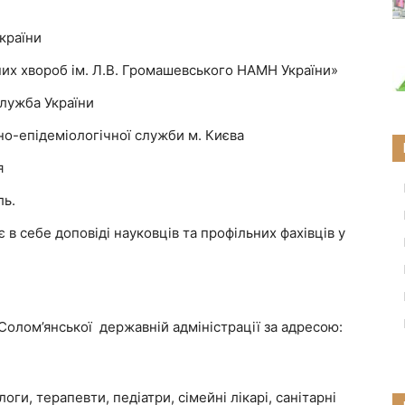
країни
йних хвороб ім. Л.В. Громашевського НАМН України»
лужба України
но-епідеміологічної служби м. Києва
я
ль.
в себе доповіді науковців та профільних фахівців у
Солом’янської державній адміністрації за адресою:
логи, терапевти, педіатри, сімейні лікарі, санітарні