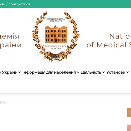
йти / приєднатися
и України
Інформація для населення
Діяльність
Установи
НАМН
вок
України