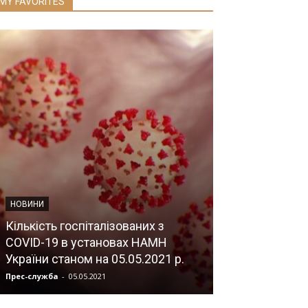
MY FAVORITES
НОВИНИ
«Клінічна енд
НОВИНИ
онкологія – ві
Кількість госпіталізованих з
практики», до
COVID-19 в установах НАМН
заснування Н
України станом на 05.05.2021 р.
академії меди
Прес-служба
-
05.05.2021
Прес-служба
-
12.1