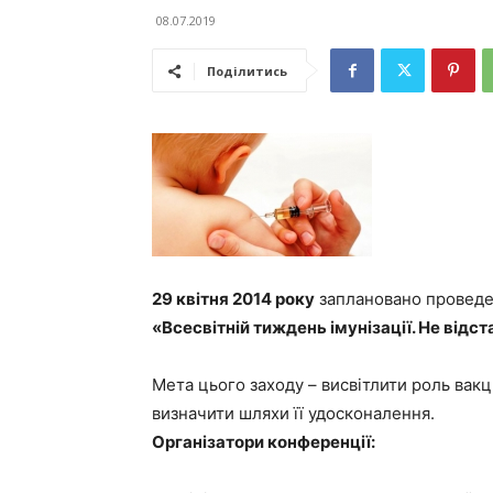
08.07.2019
Поділитись
29 квітня 2014 року
заплановано проведен
«Всесвітній тиждень імунізації. Не відст
Мета цього заходу – висвітлити роль вакц
визначити шляхи її удосконалення.
Організатори конференції: