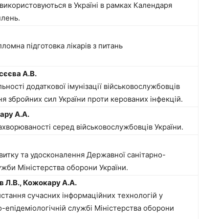
використовуються в Україні в рамках Календаря
лень.
ломна підготовка лікарів з питань
сєєва А.В.
ьності додаткової імунізації військовослужбовців
я збройних сил України проти керованих інфекцій.
ару А.А.
захворюваності серед військовослужбовців України.
витку та удосконалення Державної санітарно-
ужби Міністерства оборони України.
в Л.В., Кожокару А.А.
стання сучасних інформаційних технологій у
-епідеміологічній службі Міністерства оборони