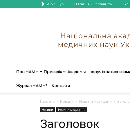
C
26.5
Kyiv
П’ятниця, 7 Серпня, 2026
Уві
Про НАМН
Президія
Академія – поруч із захисникам
Журнал НАМН*
Контакти
Головна
Новини
Новини медицини
Заголо
Новини
Новини медицини
Заголовок