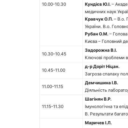
10.00-10.30
Кундієв Ю.І.
– Акаде
медичних наук Укра
Кравчук О.П.
– В.о.
України. В.о. Голов
Рубан О.М.
– Голова
Києва – Головний де
Задорожна В.І.
10.30-10.45
Ключові проблеми в
д-р Доріт Ніцан.
10.45-11.00
Загроза спалаху полі
Демчишина І.В.
11.00-11.15
Діяльність лаборатор
Шагінян В.Р.
11.15-11.30
Імунологічна та епі
В. Результати багат
Маричев І.Л.