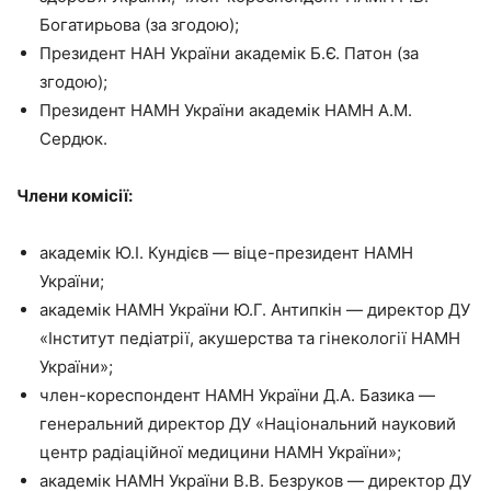
Богатирьова (за згодою);
Президент НАН України академік Б.Є. Патон (за
згодою);
Президент НАМН України академік НАМН А.М.
Сердюк.
Члени комісії:
академік Ю.І. Кундієв — віце-президент НАМН
України;
академік НАМН України Ю.Г. Антипкін — директор ДУ
«Інститут педіатрії, акушерства та гінекології НАМН
України»;
член-кореспондент НАМН України Д.А. Базика —
генеральний директор ДУ «Національний науковий
центр радіаційної медицини НАМН України»;
академік НАМН України В.В. Безруков — директор ДУ