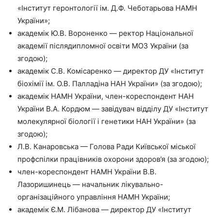
«Інститут геронтології ім. Д.Ф. Чеботарьова НАМН
України»;
академік Ю.В. Вороненко — ректор Національної
академії післядипломної освіти МОЗ України (за
згодою);
академік С.В. Комісаренко — директор ДУ «Інститут
біохімії ім. О.В. Палладіна НАН України» (за згодою);
академік НАМН України, член-кореспондент НАН
України В.А. Кордюм — завідувач відділу ДУ «Інститут
молекулярної біології і генетики НАН України» (за
згодою);
Л.В. Канаровська — Голова Ради Київської міської
профспілки працівників охорони здоров’я (за згодою);
член-кореспондент НАМН України В.В.
Лазоришинець — начальник лікувально-
організаційного управління НАМН України;
академік Є.М. Лібанова — директор ДУ «Інститут