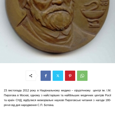
23 листопада 2012 року в Національному медико – хірургічному центрі ім. І.М.
Пирогова в Москві, одному з найстаріших та найбільших медичних центрів Росії
та країн СНД, відбулися меморіальні наукові Пироговські читання з нагоди 180-
річчя від дня народження С.П. Боткіна.