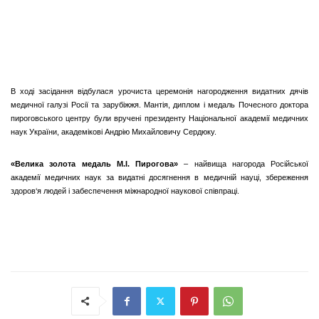
В ході засідання відбулася урочиста церемонія нагородження видатних дячів
медичної галузі Росії та зарубіжжя. Мантія, диплом і медаль Почесного доктора
пироговського центру були вручені президенту Національної академії медичних
наук України, академікові Андрію Михайловичу Сердюку.
«Велика золота медаль М.І. Пирогова»
– найвища нагорода Російської
академії медичних наук за видатні досягнення в медичній науці, збереження
здоров‘я людей і забеспечення міжнародної наукової співпраці.