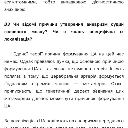
асимптомними, тобто випадковою діагностичною
знахідкою.
ВЗ
Чи відомі причини утворення аневризм судин
головного мозку
? Чи є якась специфічна
їх
локалізація?
— Єдиної теорії причин формування ЦА на цей час
немає. Однак превалює думка, що основною причиною
формування ЦА є так звана метамерна теорія. Її суть
полягає в тому, що церебральна артерія формується
з’єднанням окремих частин — метамерів. Отже,
припускають, що генетичний дефект з’єднання цих
метамерних ділянок може бути причиною формування
ЦА.
За локалізацією ЦА поділяють на аневризми переднього