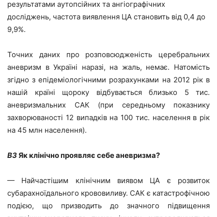
результатами аутопсійних та ангіографічних
досліджень, частота виявлення ЦА становить від 0,4 до
9,9%.
Точних даних про розповсюдженість церебральних
аневризм в Україні наразі, на жаль, немає. Натомість
згідно з епідеміологічними розрахунками на 2012 рік в
нашій країні щороку відбувається близько 5 тис.
аневризмальних САК (при середньому показнику
захворюваності 12 випадків на 100 тис. населення в рік
на 45 млн населення).
ВЗ
Як клінічно проявляє себе аневризма?
— Найчастішим клінічним виявом ЦА є розвиток
субарахноїдального крововиливу. САК є катастрофічною
подією, що призводить до значного підвищення