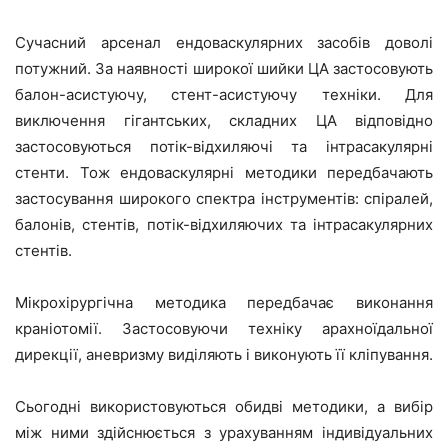
Сучасний арсенал ендоваскулярних засобів доволі
потужний. За наявності широкої шийки ЦА застосовують
балон-асистуючу, стент-асистуючу техніки. Для
виключення гігантських, складних ЦА відповідно
застосовуються потік-відхиляючі та інтрасакулярні
стенти. Тож ендоваскулярні методики передбачають
застосування широкого спектра інструментів: спіралей,
балонів, стентів, потік-відхиляючих та інтрасакулярних
стентів.
Мікрохірургічна методика передбачає виконання
краніотомії. Застосовуючи техніку арахноїдальної
дирекції, аневризму виділяють і виконують її кліпування.
Сьогодні використовуються обидві методики, а вибір
між ними здійснюється з урахуванням індивідуальних