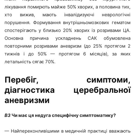
лікування помирють майже 50% хворих, а половина тих,
хто вижив, мають інвалідизуючі неврологічні
порушення. Формування внутрішньомозкових гематом
спостерігають у близько 20% хворих із розривами ЦА.
Основна причина ускладнень САК обумовлена
повторними розривами аневризм (до 25% протягом 2
тижнів і до 50% — протягом 6 місяців), за яких
летальність сягає 70%.
Перебіг, симптоми,
діагностика церебральної
аневризми
ВЗ
Чи має ця недуга специфічну симптоматику?
— Найпереконливішими в медичній практиці вважають