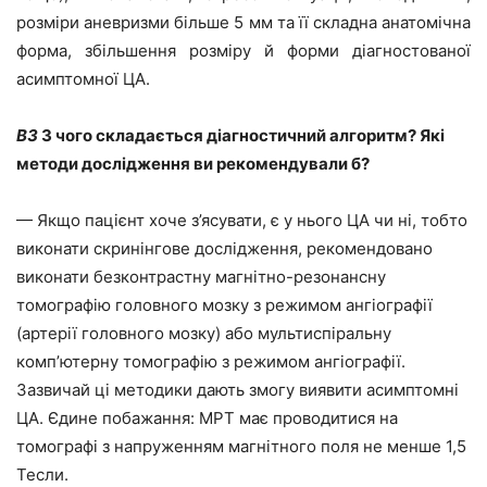
розміри аневризми більше 5 мм та її складна анатомічна
форма, збільшення розміру й форми діагностованої
асимптомної ЦА.
ВЗ
З чого складається діагностичний алгоритм? Які
методи дослідження
ви
рекомендували
б?
— Якщо пацієнт хоче з’ясувати, є у нього ЦА чи ні, тобто
виконати скринінгове дослідження, рекомендовано
виконати безконтрастну магнітно-резонансну
томографію головного мозку з режимом ангіографії
(артерії головного мозку) або мультиспіральну
комп’ютерну томографію з режимом ангіографії.
Зазвичай ці методики дають змогу виявити асимптомні
ЦА. Єдине побажання: МРТ має проводитися на
томографі з напруженням магнітного поля не менше 1,5
Тесли.