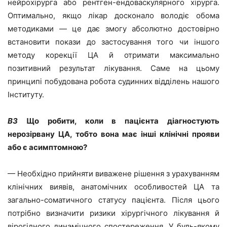
нейрохірурга або рентген-ендоваскулярного хірурга.
Оптимально, якщо лікар досконало володіє обома
методиками — це дає змогу абсолютно достовірно
встановити покази до застосування того чи іншого
методу корекції ЦА й отримати максимально
позитивний результат лікування. Саме на цьому
принципі побудована робота судинних відділень нашого
Інституту.
ВЗ
Що робити, коли в пацієнта діагностують
нерозірвану ЦА, тобто вона має інші клінічні прояви
або є асимптомною?
— Необхідно прийняти виважене рішення з урахуванням
клінічних виявів, анатомічних особливостей ЦА та
загально-соматичного статусу пацієнта. Після цього
потрібно визначити ризики хірургічного лікування й
вірогідного динамічного спостереження. У будь-якому