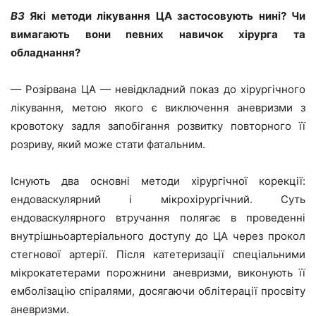
ВЗ
Які методи лікування ЦА застосовують нині? Чи
вимагають вони певних навичок хірурга та
обладнання?
— Розірвана ЦА — невідкладний показ до хірургічного
лікування, метою якого є виключення аневризми з
кровотоку задля запобігання розвитку повторного її
розриву, який може стати фатальним.
Існують два основні методи хірургічної корекції:
ендоваскулярний і мікрохірургічний. Суть
ендоваскулярного втручання полягає в проведенні
внутрішньоартеріального доступу до ЦА через прокол
стегнової артерії. Після катетеризації спеціальними
мікрокатетерами порожнини аневризми, виконують її
емболізацію спіралями, досягаючи облітерації просвіту
аневризми.