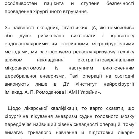
особливостей пацієнта й ступеня безпечності
проведення хірургічного втручання.
За наявності складних, гігантських ЦА, які неможливо
або дуже ризиковано виключати з кровотоку
ендоваскулярними чи класичними мікрохірургічними
методами, ми застосовуємо реваскуляризуючу техніку
шляхом накладання екстра-інтракраніальних
мікроанастомозів із наступним виключенням
церебральної аневризми. Такі операції на сьогодні
виконують лише в ДУ «Інститут нейрохірургії
ім. акад. А. П. Ромоданова НАМН України».
Щодо лікарської кваліфікації, то варто сказати, що
хірургічне лікування аневризм судин головного мозку
передбачає найвищий рівень складності операцій, тому
вимагає тривалого навчання й підготовки лікаря-