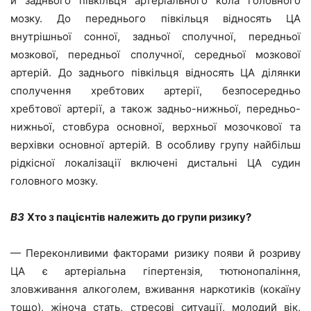
й заднього півкільця артеріального кола головного
мозку. До переднього півкільця відносять ЦА
внутрішньої сонної, задньої сполучної, передньої
мозкової, передньої сполучної, середньої мозкової
артерій. До заднього півкільця відносять ЦА ділянки
сполучення хребтових артерії, безпосередньо
хребтової артерії, а також задньо-нижньої, передньо-
нижньої, стовбура основної, верхньої мозочкової та
верхівки основної артерій. В особливу групу найбільш
рідкісної локалізації включені дистальні ЦА судин
головного мозку.
ВЗ
Хто
з пацієнтів належить до
груп
и
ризику?
— Переконливими факторами ризику появи й розриву
ЦА є артеріальна гіпертензія, тютюнопаління,
зловживання алкоголем, вживання наркотиків (кокаїну
тощо), жіноча стать, стресові ситуації, молодий вік,