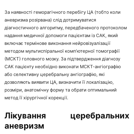
За наявності геморагічного перебігу ЦА (тобто коли
аневризма розірвана) слід дотримуватися
діагностичного алгоритму, передбаченого протоколом
надання медичної допомоги пацієнтам із САК, який
включає термінове виконання нейровізуалізації
методом мультиспіральної комп’ютерної томографії
(МСКТ) головного мозку. За підтвердження діагнозу
САК пацієнту необхідно виконати МСКТ-ангіографію
або селективну церебральну ангіографію, які
дозволяють виявити ЦА, визначити її локалізацію,
розміри, анатомічну форму та обрати оптимальний
метод її хірургічної корекції.
Лікування церебральних
аневризм