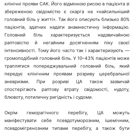
клінічні прояви САК. Його відмінною рисою в пацієнта зі
збереженою свідомістю є скарга на «найсильніший
головний біль у житті». Так його описують близько 80%
пацієнтів, здатних надати анамнестичну інформацію.
Головний біль характеризується надзвичайною
раптовістю й негайним досягненням піку своєї
інтенсивності. Тому його часто так і характеризують —
громоподібний головний біль. У 10–43% пацієнтів може
траплятися попереджувальний головний біль, який
передує клінічним проявам розриву церебральної
аневризми. При розриві ЦА також зазвичай
спостерігають раптову втрату свідомості, нудоту,
блювоту, потиличну ригідність і судоми.
Окрім геморагічного перебігу, ЦА можуть
маніфестувати себе псевдотуморозним, ішемічним,
псевдомігренозним типами перебігу, а також бути