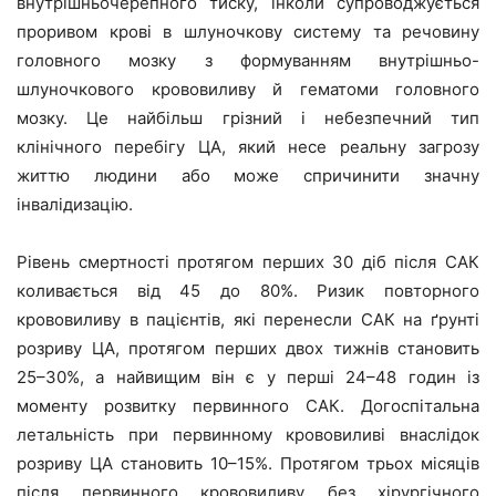
внутрішньочерепного тиску, інколи супроводжується
проривом крові в шлуночкову систему та речовину
головного мозку з формуванням внутрішньо-
шлуночкового крововиливу й гематоми головного
мозку. Це найбільш грізний і небезпечний тип
клінічного перебігу ЦА, який несе реальну загрозу
життю людини або може спричинити значну
інвалідизацію.
Рівень смертності протягом перших 30 діб після САК
коливається від 45 до 80%. Ризик повторного
крововиливу в пацієнтів, які перенесли САК на ґрунті
розриву ЦА, протягом перших двох тижнів становить
25–30%, а найвищим він є у перші 24–48 годин із
моменту розвитку первинного САК. Догоспітальна
летальність при первинному крововиливі внаслідок
розриву ЦА становить 10–15%. Протягом трьох місяців
після первинного крововиливу без хірургічного