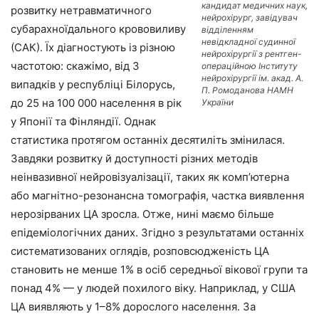
кандидат медичних наук,
розвитку нетравматичного
нейрохірург, завідувач
субарахноїдального крововиливу
відділенням
невідкладної судинної
(САК). Їх діагностують із різною
нейрохірургії з рентген-
частотою: скажімо, від 3
операційною Інституту
нейрохірургії ім. акад. А.
випадків у республіці Білорусь,
П. Ромоданова НАМН
до 25 на 100 000 населення в рік
України
у Японії та Фінляндії. Однак
статистика протягом останніх десятиліть змінилася.
Завдяки розвитку й доступності різних методів
неінвазивної нейровізуалізації, таких як комп’ютерна
або магнітно-резонансна томографія, частка виявлення
нерозірваних ЦА зросла. Отже, нині маємо більше
епідеміологічних даних. Згідно з результатами останніх
систематизованих оглядів, розповсюдженість ЦА
становить не менше 1% в осіб середньої вікової групи та
понад 4% — у людей похилого віку. Наприклад, у США
ЦА виявляють у 1–8% дорослого населення. За