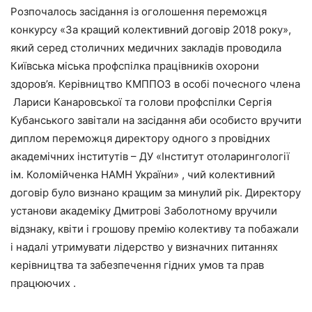
Розпочалось засідання із оголошення переможця
конкурсу «За кращий колективний договір 2018 року»,
який серед столичних медичних закладів проводила
Київська міська профспілка працівників охорони
здоров’я. Керівництво КМППОЗ в особі почесного члена
Лариси Канаровської та голови профспілки Сергія
Кубанського завітали на засідання аби особисто вручити
диплом переможця директору одного з провідних
академічних інститутів – ДУ «Інститут отоларингології
ім. Коломійченка НАМН України» , чий колективний
договір було визнано кращим за минулий рік. Директору
установи академіку Дмитрові Заболотному вручили
відзнаку, квіти і грошову премію колективу та побажали
і надалі утримувати лідерство у визначних питаннях
керівництва та забезпечення гідних умов та прав
працюючих .