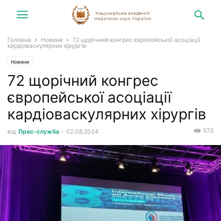
Головна
Новини
72 щорічний конгрес європейської асоціації
кардіоваскулярних хірургів
Новини
72 щорічний конгрес
європейської асоціації
кардіоваскулярних хірургів
572
від
Прес-служба
-
02.08.2024