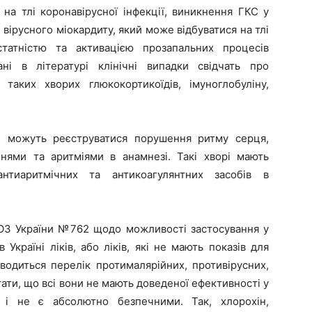
 на тлі коронавірусної інфекції, виникнення ГКС у
і вірусного міокардиту, який може відбуватися на тлі
татністю та активацією прозапальних процесів
ні в літературі клінічні випадки свідчать про
таких хворих глюкокортикоїдів, імуноглобуліну,
2, можуть реєструватися порушення ритму серця,
ннями та аритміями в анамнезі. Такі хворі мають
нтиаритмічних та антикоагулянтних засобів в
МОЗ України №762 щодо можливості застосування у
Україні ліків, або ліків, які не мають показів для
водиться перелік протималярійних, противірусних,
ати, що всі вони не мають доведеної ефективності у
і не є абсолютно безпечними. Так, хлорохін,