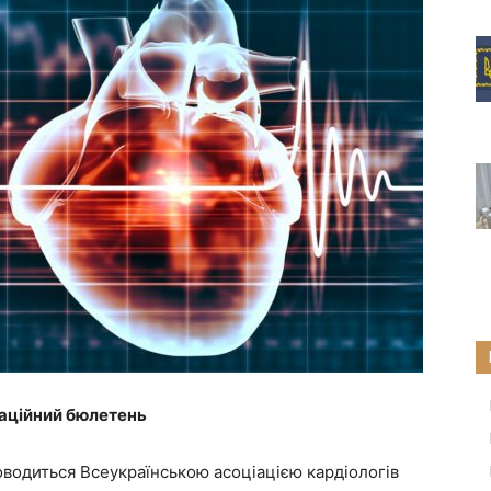
аційний бюлетень
водиться Всеукраїнською асоціацією кардіологів