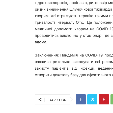
гідроксихлорохін, лопінавір, ритонавір м
ризик виникнення шлуночкової тахікардії 
хворим, які отримують терапію такими пр
тривалості інтервалу QTc. Це положення
медичної допомоги хворим на COVID-19
проводитись виключно у стаціонарі, де є 
вдома.
Заключення: Пандемія на COVID-19 прод
важливо ретельно виконувати всі реком
захисту пацієнтів від інфекції, веден
створити доказову базу для ефективного лі
Поділитись