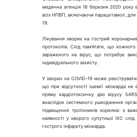
медична агенція 18 березня 2020 року
всіх НПВП, включаючи парацетамол, для л
19.
Лікування хворих на гострий коронарний
протоколів. Слід пам’ятати, що кожного
зараженого на вірус, що потребує вико
індивідуального захисту.
У хворих на COVID-19 може реєструватис
що при відсутності ішемії міокарда не
пряму кардіотоксичну дію вірусу SAR
внаслідок системного ушкодження органі
підвищення тропонинів корелює з важк
наявності у хворого супутньої ІХС слід
гострого інфаркту міокарда.