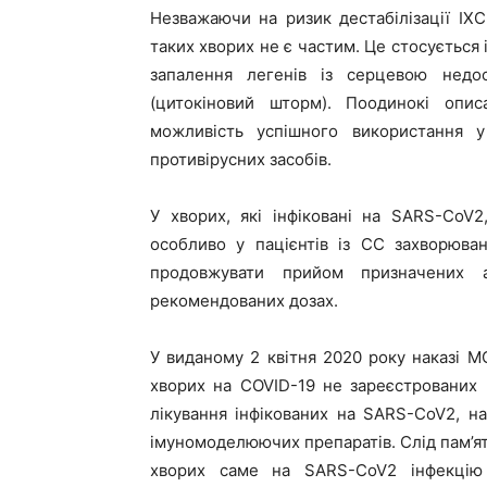
Незважаючи на ризик дестабілізації ІХС
таких хворих не є частим. Це стосується 
запалення легенів із серцевою недос
(цитокіновий шторм). Поодинокі описа
можливість успішного використання у 
противірусних засобів.
У хворих, які інфіковані на SARS-CoV
особливо у пацієнтів із СС захворюва
продовжувати прийом призначених а
рекомендованих дозах.
У виданому 2 квітня 2020 року наказі 
хворих на COVID-19 не зареєстрованих в 
лікування інфікованих на SARS-CoV2, на
імуномоделюючих препаратів. Слід пам’ят
хворих саме на SARS-CoV2 інфекцію 