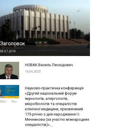
Заголовок
08.07.2019
НОВАК Василь Леонідович
16.06.2023
Науково-практична конференція
«Другий національний форум
імунологів, алергологів,
мікробіологів та спеціалістів
клінічної медицини, присвячений
175-річчю з дня народження І.І.
Мечникова (за участю міжнародних
спеціалістів)»....