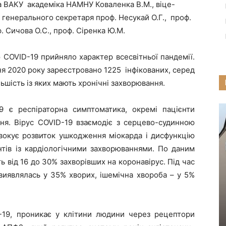
та ВАКУ академіка НАМНУ Коваленка В.М., віце-
нерального секретаря проф. Несукай О.Г., проф.
 Сичова О.С., проф. Сіренка Ю.М.
 COVID-19 прийняло характер всесвітньої пандемії.
тня 2020 року зареєстровано 1225 інфікованих, серед
льшість із яких мають хронічні захворювання.
9 є респіраторна симптоматика, окремі пацієнти
ня. Вірус COVID-19 взаємодіє з серцево-судинною
овокує розвиток ушкодження міокарда і дисфункцію
нтів із кардіологічними захворюваннями. По даним
 від 16 до 30% захворівших на коронавірус. Під час
я виявлялась у 35% хворих, ішемічна хвороба – у 5%
-19, проникає у клітини людини через рецептори