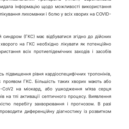
 видала інформацію щодо можливості використання
ікування лихоманки і болю у всіх хворих на COVID-
 синдром (ГКС) має відбуватися згідно до дійсних
 хворого на ГКС необхідно лікувати як потенційно
ристання всіх протиепідемічних заходів і засобів
ь підвищення рівня кардіоспецифічних тропонінів,
 є проявом ГКС. Більшість таких хворих мають або
S-CoV2 на міокард, або ушкодження м’яза серця
в на тлі активації септичного процесу. Виявлення
істю перебігу захворювання і прогнозом. В разі
 проводити диференційну діагностику із розвитком