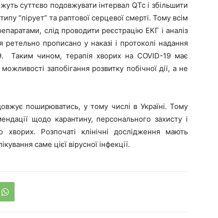
ожуть суттєво подовжувати інтервал QTc і збільшити
типу “пірует” та раптової серцевої смерті. Тому всім
епаратами, слід проводити реєстрацію ЕКГ і аналіз
 ретельно прописано у наказі і протоколі надання
. Таким чином, терапія хворих на COVID-19 має
можливості запобігання розвитку побічної дії, а не
овжує поширюватись, у тому числі в Україні. Тому
ендації щодо карантину, персонального захисту і
ню хворих. Розпочаті клінічні дослідження мають
кування саме цієї вірусної інфекції.