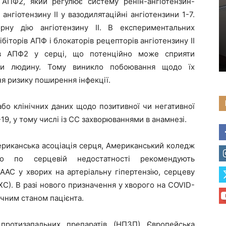
АПФ2, який регулює систему ренін-ангіотензин-
нгіотензину II у вазодилятаційні ангіотензини 1-7.
рну дію ангіотензину II. В експериментальних
ібіторів АПФ і блокаторів рецепторів ангіотензину II
рів АПФ2 у серці, що потенційно може сприяти
вати людину. Тому виникло побоювання щодо їх
ня ризику поширення інфекції.
бо клінічних даних щодо позитивної чи негативної
-19, у тому числі із СС захворюваннями в анамнезі.
ериканська асоціація серця, Американський коледж
тво по серцевій недостатності рекомендують
ААС у хворих на артеріальну гіпертензію, серцеву
ХС). В разі нового призначення у хворого на COVID-
ічним станом пацієнта.
протизапальних препаратів (НПЗП) Європейська