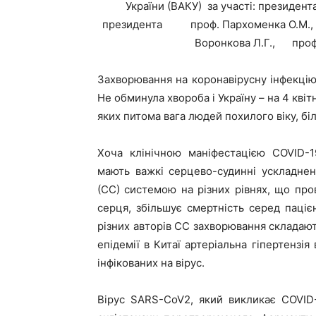
України (ВАКУ) за участі: президен
президента проф. Пархоменка О.М., ге
Воронкова Л.Г., проф.
Захворювання на коронавірусну інфекцію
Не обминула хвороба і Україну – на 4 кві
яких питома вага людей похилого віку, бі
Хоча клінічною маніфестацією COVID-1
мають важкі серцево-судинні ускладнен
(СС) системою на різних рівнях, що пр
серця, збільшує смертність серед паціє
різних авторів СС захворювання складають
епідемії в Китаї артеріальна гіпертензі
інфікованих на вірус.
Вірус SARS-CoV2, який викликає COVID