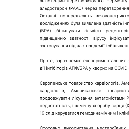
ангіотензин-перетворюючого ферменту 
альдостерон (РААС) через перетворення а
Останні попереджають вазоконстрикто
дослідженнях була виявлена здатність інг
(БРА) збільшувати кількість рецепто
підвищенню здатності вірусу інфіку
застосування під час пандемії і збільшен
Проте, зараз немає експериментальних а
дії інгібіторів АПФ/БРА у хворих на COVID
Європейське товариство кардіологів, Ам
кардіологів, Американське товарис
продовжувати лікування антагоністами Р
недостатність, ішемічну хворобу серця (І
19 слід керуватися гемодинамічним і клін
Стосовно використання нестероїдних 