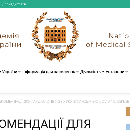
и / приєднатися
и України
Інформація для населення
Діяльність
Установи
НАМН
ЕКОМЕНДАЦІЇ ДЛЯ КАРДІОЛОГІВ У ЗВ’ЯЗКУ ІЗ ПАНДЕМІЄЮ COVID-19: СЕРЦ
КОМЕНДАЦІЇ ДЛЯ
України