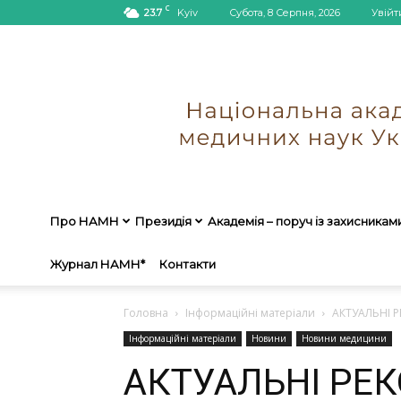
C
23.7
Kyiv
Субота, 8 Серпня, 2026
Увійт
Про НАМН
Президія
Академія – поруч із захисникам
Журнал НАМН*
Контакти
Головна
Інформаційні матеріали
АКТУАЛЬНІ Р
Інформаційні матеріали
Новини
Новини медицини
АКТУАЛЬНІ РЕ