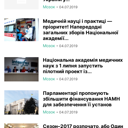
Мозок
-
04.07.2019
Медичній науці і практиці —
пріоритет! Напередодні
загальних зборів Національної
академії...
Мозок
-
04.07.2019
Національна академія медичних
наук з 1 липня запустить
пілотний проект із...
Мозок
-
04.07.2019
Парламентарі пропонують
збільшити фінансування НАМН
для забезпечення її установ
Мозок
-
04.07.2019
Сезон–2017 розпочато, або Один