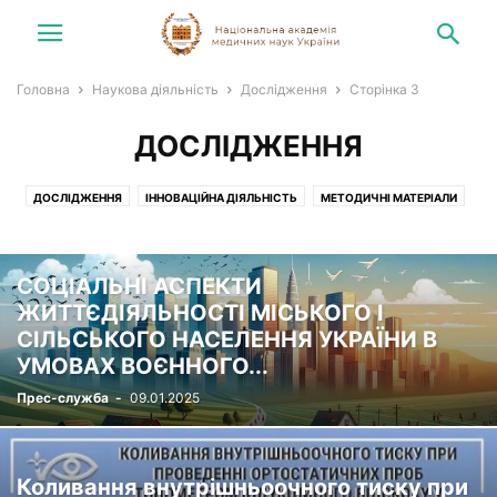
Головна
Наукова діяльність
Дослідження
Сторінка 3
ДОСЛІДЖЕННЯ
ДОСЛІДЖЕННЯ
ІННОВАЦІЙНА ДІЯЛЬНІСТЬ
МЕТОДИЧНІ МАТЕРІАЛИ
ОРГАНІЗАЦІЙНІ ЗАХОДИ
СОЦІАЛЬНІ АСПЕКТИ
ЖИТТЄДІЯЛЬНОСТІ МІСЬКОГО І
СІЛЬСЬКОГО НАСЕЛЕННЯ УКРАЇНИ В
УМОВАХ ВОЄННОГО...
Прес-служба
-
09.01.2025
Коливання внутрішньоочного тиску при