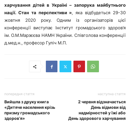
харчування дітей в Україні – запорука майбутнього
нації. Стан та перспективи »
, яка відбудеться 29-30
жовтня 2020 року. Одним із організаторів цієї
конференції виступає Інститут громадського здоров’я
ім. О.М.Марзєєва НАМН України. Співголова конференції
д.мед.н., професор Гуліч М.П.
попередня стаття
наступна стаття
Вийшла з друку книга
2 червня відзначається
«Дитяче населення крізь
День відмови від
призму громадського
надмірностей у їжі або
здоров’я»
День здорового харчування