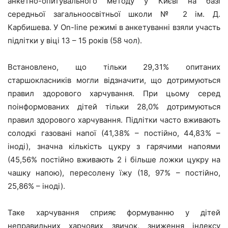
анкетно-опитувального методу у Києві на базі
середньої загальноосвітньої школи № 2 ім. Д.
Карбишева. У On-line режимі в анкетуванні взяли участь
підлітки у віці 13 – 15 років (58 чол).
Встановлено, що тільки 29,31% опитаних
старшокласників могли відзначити, що дотримуються
правил здорового харчування. При цьому серед
поінформованих дітей тільки 28,0% дотримуються
правил здорового харчування. Підлітки часто вживають
солодкі газовані напої (41,38% – постійно, 44,83% –
іноді), значна кількість цукру з гарячими напоями
(45,56% постійно вживають 2 і більше ложки цукру на
чашку напою), пересолену їжу (18, 97% – постійно,
25,86% – іноді).
Таке харчування сприяє формуванню у дітей
неправильних харчових звичок, зниження індексу