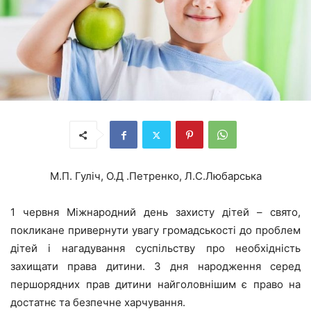
М.П. Гуліч, О.Д .Петренко, Л.С.Любарська
1 червня Міжнародний день захисту дітей – свято,
покликане привернути увагу громадськості до проблем
дітей і нагадування суспільству про необхідність
захищати права дитини. З дня народження серед
першорядних прав дитини найголовнішим є право на
достатнє та безпечне харчування.