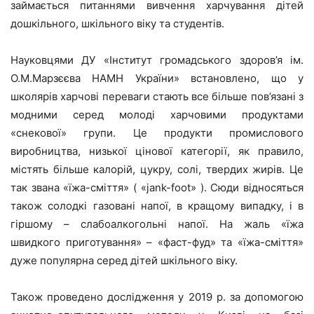
займається питаннями вивчення харчування дітей
дошкільного, шкільного віку та студентів.
Науковцями ДУ «Інститут громадського здоров’я ім.
О.М.Марзєєва НАМН України» встановлено, що у
школярів харчові переваги стають все більше пов’язані з
модними серед молоді харчовими продуктами
«снекової» групи. Це продукти промислового
виробництва, низької цінової категорії, як правило,
містять більше калорій, цукру, солі, твердих жирів. Це
так звана «їжа-сміття» ( «jank-foot» ). Сюди відносяться
також солодкі газовані напої, в кращому випадку, і в
гіршому – слабоалкогольні напої. На жаль «їжа
швидкого приготування» – «фаст-фуд» та «їжа-сміття»
дуже популярна серед дітей шкільного віку.
Також проведено дослідження у 2019 р. за допомогою