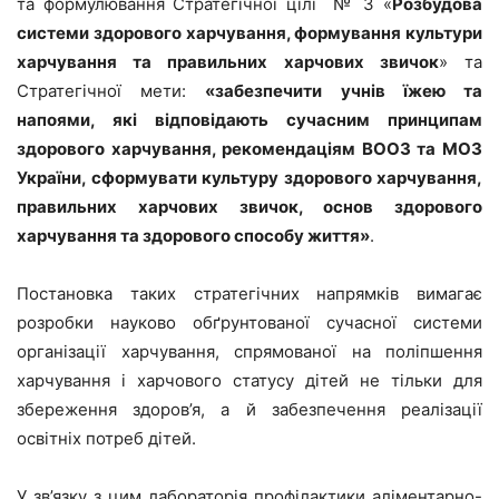
та формулювання Стратегічної цілі № 3 «
Розбудова
системи здорового харчування, формування культури
харчування та правильних харчових звичок
» та
Стратегічної мети:
«
забезпечити учнів їжею та
напоями, які відповідають сучасним принципам
здорового харчування, рекомендаціям ВООЗ та МОЗ
України, сформувати культуру здорового харчування,
правильних харчових звичок, основ здорового
харчування та здорового способу життя»
.
Постановка таких стратегічних напрямків вимагає
розробки науково обґрунтованої сучасної системи
організації харчування, спрямованої на поліпшення
харчування і харчового статусу дітей не тільки для
збереження здоров’я, а й забезпечення реалізації
освітніх потреб дітей.
У зв’язку з цим лабораторія профілактики аліментарно-