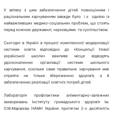
У зв’язку з цим забезпечення дітей повноцінним і
раціональним харчуванням завжди було і є однією із
найважливіших медико-соціальних проблем, що стоять
перед кожною державної, науковцями та суспільством.
Сьогодні в Україні в процесі комплексної модернізації
системи освіти відповідно до «Концепції Нової
української школи» важливе місце відводять
удосконаленню організації системи шкільного
харчування, оскільки саме правильне харчування має
сприяти не тільки збереженню здоров’я, а й
забезпеченню реалізації освітніх потреб дітей.
Лабораторія профілактики аліментарно-залежних
захворювань Інституту громадського здоров’я ім.
О.М.Марзєєва НАМН України протягом 2-х десятиліть