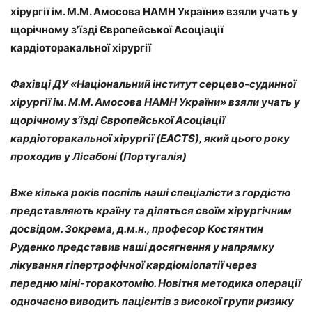
хірургії ім. М.М. Амосова НАМН України»
взяли учать у
щорічному зʼїзді Європейської Асоціації
кардіоторакальної хірургії
Фахівці
ДУ «Національний інститут серцево-судинної
хірургії ім. М.М. Амосова НАМН України»
взяли учать у
щорічному зʼїзді Європейської Асоціації
кардіоторакальної хірургії (EACTS), який цього року
проходив у Лісабоні (Португалія)
Вже кілька років поспіль наші спеціалісти з гордістю
представляють країну та діляться своїм хірургічним
досвідом. Зокрема, д.м.н., професор Костянтин
Руденко представив наші досягнення у напрямку
лікування гіпертрофічної кардіоміопатії через
передню міні-торакотомію. Новітня методика операції
одночасно виводить пацієнтів з високої групи ризику