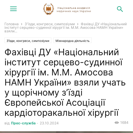
Головна
З'їзди, конгреси, симпозіуми
Фахівці ДУ «Національний
інститут серцево-судинної хірургії ім. М.М. Амосова НАМН України»
взяли...
З'їзди, конгреси, симпозіуми
Міжнародна діяльність
Фахівці ДУ «Національний
Конгреси, симпозіуми, зустрічі
Новини
інститут серцево-судинної
хірургії ім. М.М. Амосова
НАМН України» взяли учать
у щорічному зʼїзді
Європейської Асоціації
кардіоторакальної хірургії
1684
від
Прес-служба
-
23.10.2024