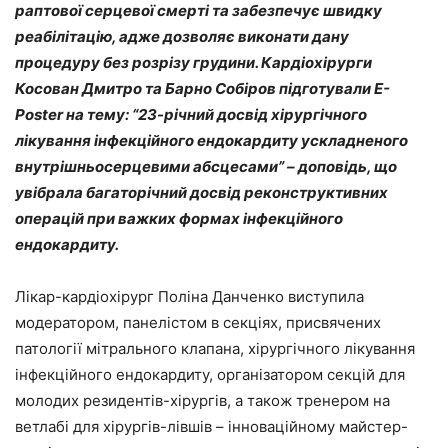
раптової серцевої смерті та забезпечує швидку
реабілітацію, адже дозволяє виконати дану
процедуру без розрізу грудини. Кардіохірурги
Косован Дмитро та Барно Собіров підготували E-
Poster на тему: “23-річний досвід хірургічного
лікування інфекційного ендокардиту ускладненого
внутрішньосерцевими абсцесами” – доповідь, що
увібрала багаторічний досвід реконструктивних
операцій при важких формах інфекційного
ендокардиту.
Лікар-кардіохірург Поліна Данченко виступила
модератором, панелістом в секціях, присвячених
патології мітрального клапана, хірургічного лікування
інфекційного ендокардиту, організатором секцій для
молодих резидентів-хірургів, а також тренером на
ветлабі для хірургів-лівшів – інноваційному майстер-