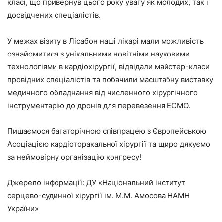
класі, що привернув цього року увагу як молодих, так і
досвідчених спеціалістів.
У межах візиту в Лісабон наші лікарі мали можливість
ознайомитися з унікальними новітніми науковими
технологіями в кардіохірургії, відвідали майстер-класи
провідних спеціалістів та побачили масштабну виставку
медичного обладнання від численного хірургічного
інструментарію до дронів для перевезення ECMO.
Пишаємося багаторічною співпрацею з Європейською
Асоціацією кардіоторакальної хірургії та щиро дякуємо
за неймовірну організацію конгресу!
Джерело інформації: ДУ «Національний інститут
серцево-судинної хірургії ім. М.М. Амосова НАМН
України»