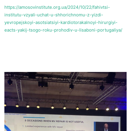
https://amosovinstitute.org.ua/2024/10/22/fahivtsi-
institutu-vzyali-uchat-u-shhorichnomu-z-yizdi-
yevropejskoyi-asotsiatsiyi-kardiotorakalnoyi-hirurgiyi-
eacts-yakij-tsogo-roku-prohodiv-u-lisaboni-portugaliya/