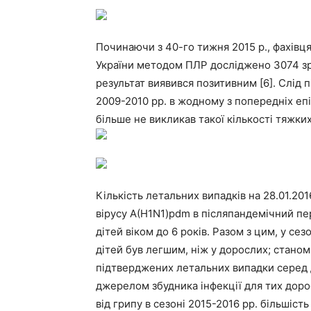
Починаючи з 40-го тижня 2015 р., фахів
України методом ПЛР досліджено 3074 зраз
результат виявився позитивним [6]. Слід 
2009-2010 рр. в жодному з попередніх епі
більше не викликав такої кількості тяжких 
Кількість летальних випадків на 28.01.20
вірусу A(H1N1)pdm в післяпандемічний пер
дітей віком до 6 років. Разом з цим, у сез
дітей був легшим, ніж у дорослих; станом
підтверджених летальних випадки серед ді
джерелом збудника інфекції для тих дорос
від грипу в сезоні 2015-2016 рр. більшіст