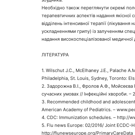
Необхідно також переглянути окремі поло
терапевтичних аспектів надання якісної с
відділень інтенсивної терапії (лікування
ускладненнями грипу) із залученням спеці
надання високоспеціалізованої медичної
ЛІТЕРАТУРА
1. Wilschut J.C., McElhaney J.E., Palache A.
Philadelphia, St. Louis, Sydney, Toronto: Els
2. Задорожна В.І., Фролов А.Ф., Мойсеєва 
сучасних умовах // Інфекційні хвороби. – 20
3. Recommended childhood and adolescent
American Academy of Pediatrics. – www.ped
4. CDC: Immunization schedules. – http://
5. Flu news Europe: 02/2016/ Joint ECDC-H
http://flunewseurope.org/PrimaryCareData