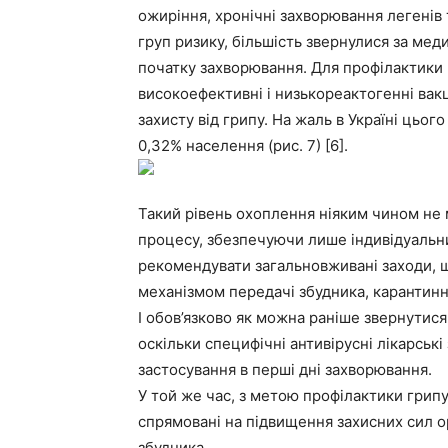
ожиріння, хронічні захворювання легенів
груп ризику, більшість звернулися за мед
початку захворювання. Для профілактики гри
високоефективні і низькореактогенні вак
захисту від грипу. На жаль в Україні цьо
0,32% населення (рис. 7) [6].
Такий рівень охоплення ніяким чином не 
процесу, збезпечуючи лише індивідуальний
рекомендувати загальновживані заходи, 
механізмом передачі збудника, карантинн
І обов’язково як можна раніше звернутися
оскільки специфічні антивірусні лікарськ
застосування в перші дні захворювання.
У той же час, з метою профілактики грипу 
спрямовані на підвищення захисних сил о
збудника.