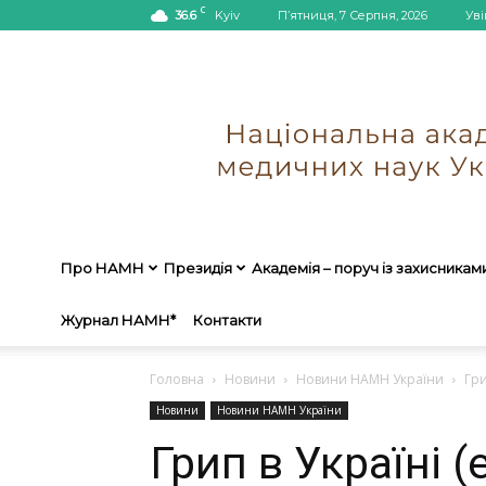
C
36.6
Kyiv
П’ятниця, 7 Серпня, 2026
Уві
Про НАМН
Президія
Академія – поруч із захисникам
Журнал НАМН*
Контакти
Головна
Новини
Новини НАМН України
Гри
Новини
Новини НАМН України
Грип в Україні 