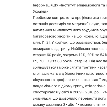
Інформація ДУ «Інститут епідеміології та
України»
Проблеми контролю та профілактики грипу
останніх десятиріч як медичної науки, та
антигенної мінливості його збудників о
багаторазово хворіти на цю інфекцію. Щорі
млн. [1, 2]. У країнах, що розвиваються, б
помирають від грипу. Найбільша частка ле
старше 60 років, зокрема 12%, 29% та 54%
69, 70 – 79 та 80 років і старше. Під час 
збільшується і може сягати третини насе
мірі, залежать від біологічних властивос
лікування та профілактики, організації 
пандемічного підйому грипу, етіологічно 
спостерігався у світі в 2009 – 2010 рр., 
знизилася, що дозволило перевести його в
складу сезонних 3- або 4- компонентних 