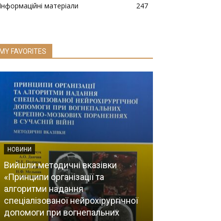
Інформаційні матеріали
247
MY FAVORITES
НОВИНИ
Вийшли методичні вказівки
«Принципи організації та
алгоритми надання
НОВИНИ
спеціалізованої нейрохірургічної
допомоги при вогнепальних
8 жовтня –