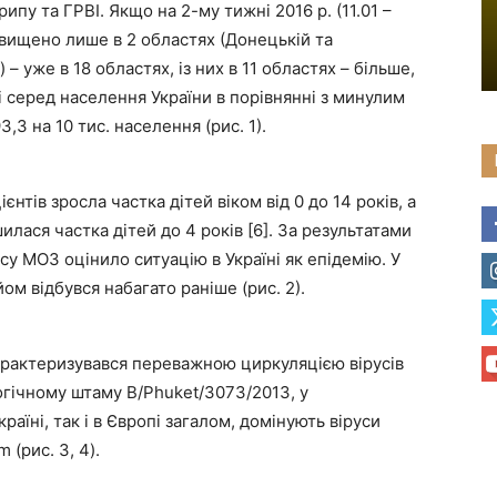
ипу та ГРВІ. Якщо на 2-му тижні 2016 р. (11.01 –
ревищено лише в 2 областях (Донецькій та
.) – уже в 18 областях, із них в 11 областях – більше,
і серед населення України в порівнянні з минулим
,3 на 10 тис. населення (рис. 1).
нтів зросла частка дітей віком від 0 до 14 років, а
илася частка дітей до 4 років [6]. За результатами
су МОЗ оцінило ситуацію в Україні як епідемію. У
ом відбувся набагато раніше (рис. 2).
характеризувався переважною циркуляцією вірусів
огічному штаму B/Phuket/3073/2013, у
раїні, так і в Європі загалом, домінують віруси
 (рис. 3, 4).