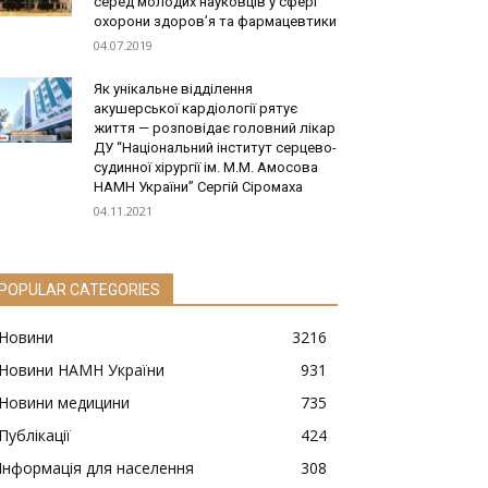
серед молодих науковців у сфері
охорони здоров’я та фармацевтики
04.07.2019
Як унікальне відділення
акушерської кардіології рятує
життя — розповідає головний лікар
ДУ “Національний інститут серцево-
судинної хірургії ім. М.М. Амосова
НАМН України” Сергій Сіромаха
04.11.2021
POPULAR CATEGORIES
Новини
3216
Новини НАМН України
931
Новини медицини
735
Публікації
424
Інформація для населення
308