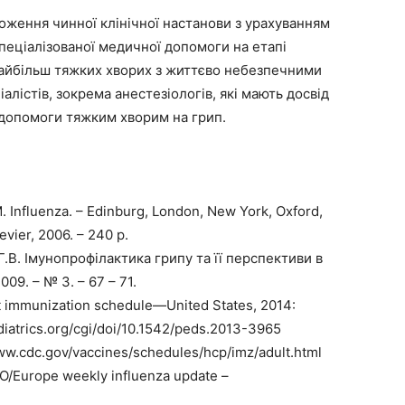
ження чинної клінічної настанови з урахуванням
пеціалізованої медичної допомоги на етапі
 найбільш тяжких хворих з життєво небезпечними
алістів, зокрема анестезіологів, які мають досвід
 допомоги тяжким хворим на грип.
M. Influenza. – Edinburg, London, New York, Oxford,
evier, 2006. – 240 р.
Г.В. Імунопрофілактика грипу та її перспективи в
09. – № 3. – 67 – 71.
 immunization schedule—United States, 2014:
iatrics.org/cgi/doi/10.1542/peds.2013-3965
www.cdc.gov/vaccines/schedules/hcp/imz/adult.html
O/Europe weekly influenza update –