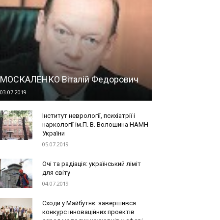
МОСКАЛЕНКО Віталій Федорович
03.07.2019
Інститут неврології, психіатрії і
наркології ім.П. В. Волошина НАМН
України
05.07.2019
Очi та радiацiя: український ліміт
для світу
04.07.2019
Сходи у Майбутнє: завершився
конкурс інноваційних проектів