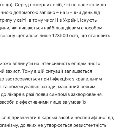
 тощо). Серед померлих осіб, які не належали до
ичною допомогою запізно – на 5 – 9-й день від
пу у світі, в тому числі і в Україні, існують
цини, які лишаються найбільш дієвим способом
го сезону щепилося лише 123500 осіб, що становить
може вплинути на інтенсивність епідемічного
 захист. Тому в цій ситуації залишається
що застосовуються при інфекціях з крапельним
і та обмежувальні заходи, масочний режим.
 до лікаря в разі появи симпомів захворювання,
і засоби є ефективними лише за умови їх
слід призначати лікарські засоби неспецифічної дії,
рганізму, до яких не утворюється резистентність