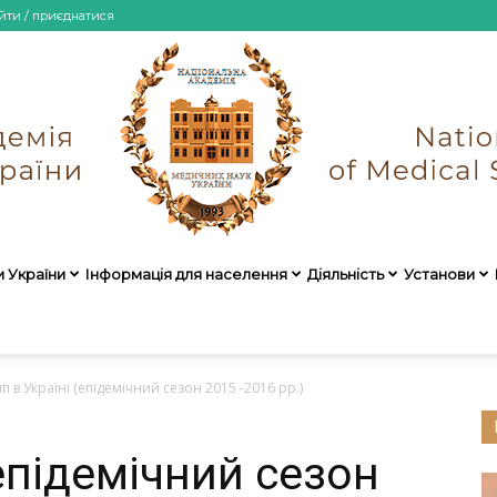
йти / приєднатися
и України
Інформація для населення
Діяльність
Установи
НАМН
п в Україні (епідемічний сезон 2015 -2016 рр.)
(епідемічний сезон
України