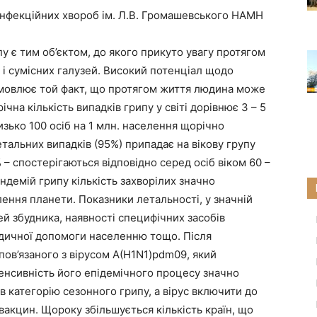
 інфекційних хвороб ім. Л.В. Громашевського НАМН
 є тим об’єктом, до якого прикуто увагу протягом
к і сумісних галузей. Високий потенціал щодо
бумовлює той факт, що протягом життя людина може
чна кількість випадків грипу у світі дорівнює 3 – 5
лизько 100 осіб на 1 млн. населення щорічно
тальних випадків (95%) припадає на вікову групу
 – спостерігаються відповідно серед осіб віком 60 –
пандемій грипу кількість захворілих значно
лення планети. Показники летальності, у значній
тей збудника, наявності специфічних засобів
медичної допомоги населенню тощо. Після
пов’язаного з вірусом A(H1N1)pdm09, який
інтенсивність його епідемічного процесу значно
 категорію сезонного грипу, а вірус включити до
вакцин. Щороку збільшується кількість країн, що