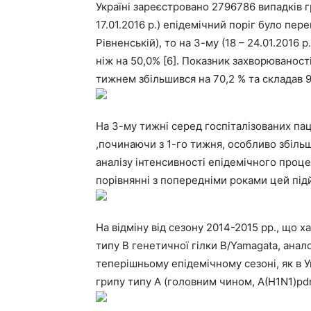
Україні зареєстровано 2796786 випадків гр
17.01.2016 р.) епідемічний поріг було пе
Рівненській), то на 3-му (18 – 24.01.2016 р
ніж на 50,0% [6]. Показник захворюваност
тижнем збільшився на 70,2 % та складав 93
На 3-му тижні серед госпіталізованих паціє
,починаючи з 1-го тижня, особливо збільш
аналізу інтенсивності епідемічного проце
порівнянні з попередніми роками цей підй
На відміну від сезону 2014-2015 рр., що 
типу В генетичної гілки B/Yamagata, анал
теперішньому епідемічному сезоні, як в Ук
грипу типу А (головним чином, A(H1N1)pdm