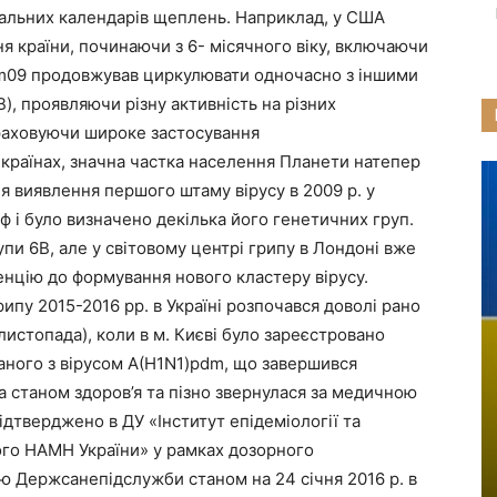
нальних календарів щеплень. Наприклад, у США
я країни, починаючи з 6- місячного віку, включаючи
)pdm09 продовжував циркулювати одночасно з іншими
), проявляючи різну активність на різних
 ураховуючи широке застосування
країнах, значна частка населення Планети натепер
сля виявлення першого штаму вірусу в 2009 р. у
ф і було визначено декілька його генетичних груп.
упи 6В, але у світовому центрі грипу в Лондоні вже
енцію до формування нового кластеру вірусу.
пу 2015-2016 рр. в Україні розпочався доволі рано
листопада), коли в м. Києві було зареєстровано
заного з вірусом A(H1N1)pdm, що завершився
за станом здоров’я та пізно звернулася за медичною
дтверджено в ДУ «Інститут епідеміології та
ого НАМН України» у рамках дозорного
єю Держсанепідслужби станом на 24 січня 2016 р. в