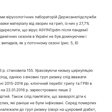
цями вірусологічних лабораторій Держсанепідслужби
ки матеріалу від хворих на грип, із них у 27,7%
підкреслити, що вірус A(H1N1)pdm після пандемії
демічних сезонів в Україні не був домінуючим і
випадків, як у поточному сезоні (рис. 5, 6)
16 р. становила 155. Ураховуючи низьку циркуляцію
іод, однією з вікових груп ризику слід вважати
оні 2015-2016 рр. клінічний перебіг грипу та ГРВІ в
 на 22.01.2016 р. зареєстровано лише 2
тей. Також слід пам’ятати, що захворілі діти є
лих, які раніше не були інфіковані. Серед померлих
ь належали до груп ризику (хворі на цукровий діабет,