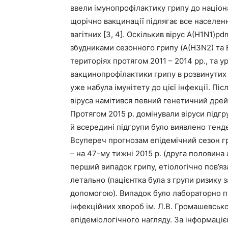
ввели імунопрофілактику грипу до націо
щорічно вакцинації підлягає все населенн
вагітних [3, 4]. Оскількив вірус A(H1N1
збудниками сезонного грипу (A(H3N2) та В
територіях протягом 2011 – 2014 рр., та
вакцинопрофілактики грипу в розвинутих 
уже набула імунітету до цієї інфекції. Пі
віруса намітився певний генетичний дрей
Протягом 2015 р. домінували віруси підгр
й всередині підгрупи було виявлено тенд
Всупереч прогнозам епідемічний сезон гри
– на 47-му тижні 2015 р. (друга половина 
перший випадок грипу, етіологічно пов’я
летально (пацієнтка була з групи ризику 
допомогою). Випадок було лабораторно пі
інфекційних хвороб ім. Л.В. Громашевськ
епідеміологічного нагляду. За інформаці