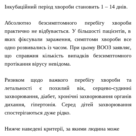
Інкубаційний період хвороби становить 1 – 14 днів.
Абсолютно безсимптомного
перебігу
хвороб
и
практично
не відбувається
. У більшості пацієнтів, в
яких фіксували зараження, симптоми хвороби все
одно розвивались із часом. При цьому ВООЗ заявляє,
що справжня кількість випадків безсимптомного
протікання вірусу невідома.
Ризиком щодо важкого перебігу хвороби та
летальності є похилий вік, серцево-судинні
захворювання, діабет, хронічні захворювання органів
дихання, гіпертонія. Серед дітей захворювання
спостерігаються дуже рідко.
Нижче наведені критерії, за якими людина може