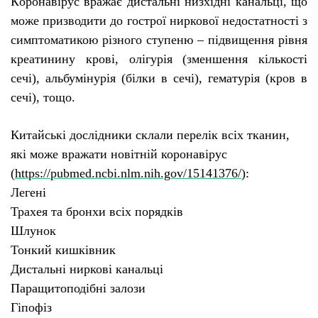
К
оронавірус вражає дистальні низхідні канальці, що
може призводити до гострої ниркової недостатності з
симптоматикою різного ступеню – підвищення рівня
креатинину крові, олігурія (зменшення кількості
сечі), альбумінурія (білки в сечі), гематурія (кров в
сечі), тощо.
Китайські дослідники склали перелік всіх тканин,
які може вражати новітній коронавірус
(
https://pubmed.ncbi.nlm.nih.gov/15141376/
):
Легені
Трахея та бронхи всіх порядків
Шлунок
Тонкий кишківник
Дистальні ниркові канальц
і
Паращитоподібні залози
Гіпофіз