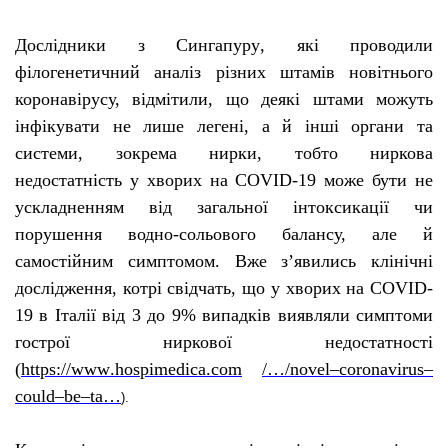
Д
ослідники з Сингапуру
,
які
проводили
філогенетичний аналіз різних штамів новітнього
коронавірусу, відмі
тили
, що деякі штами можуть
інфікувати не лише легені, а й інші органи та
системи, зокрема нирки
, тобто
ниркова
недостатність у хворих на COVID-19 може бути не
ускладненням від загальної інтоксикації чи
порушення водно-сольового балансу, але й
самостійним симптомом.
Вже з’явились клінічні
дослідження, котрі свідчать, що у хворих на
COVID
-
19 в Італії від 3 до 9% випадків виявляли симптоми
гострої ниркової недостатності
(
https
://
www
.
hospimedica
.
com
/…/
novel
–
coronavirus
–
could
–
be
–
ta
…
).