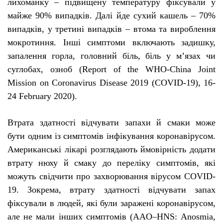
лихоманку – підвищену температуру фіксували у
майже 90% випадків.
Далі йде сухий кашель – 70%
випадків, у третині випадків – втома та вироблення
мокротиння. Інші симптоми включають задишку,
запалення горла, головний біль, біль у м’язах чи
суглобах, озноб
(Report of the WHO-China Joint
Mission on Coronavirus Disease 2019 (COVID-19), 16-
24 February 2020).
Втрата здатності відчувати запахи й смаки може
бути одним із симптомів інфікування коронавірусом.
Американські лікарі
розглядають
ймовірність додати
втрату нюху й смаку до переліку симптомів, які
можуть свідчити про захворювання вірусом
COVID
-
19. Зокрема, втрату здатності відчувати запах
фіксували в людей, які були заражені коронавірусом,
але не мали інших симптомів (
AAO
–
HNS
:
Anosmia
,