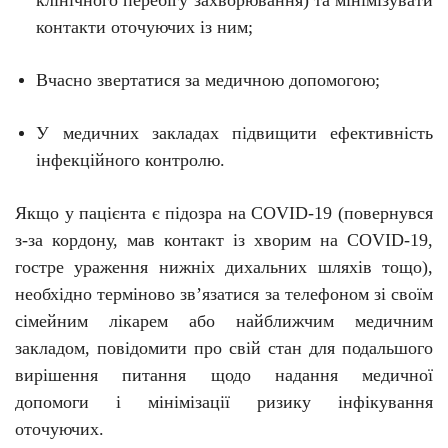
клінічного перебігу захворювання) та мінімізувати
контакти оточуючих із ним;
Вчасно звертатися за медичною допомогою;
У медичних
закладах
підвищити ефективність
інфекційного
контролю
.
Якщо у пацієнта є підозра на C
O
VID-19 (повернувся
з-за кордону, мав контакт із хворим на C
O
VID-19,
гостре ураження нижніх дихальних шляхів тощо),
необхідно терміново зв’язатися за телефоном зі своїм
сімейним лікарем або найближчим медичним
закладом, повідомити про свій стан для подальшого
вирішення питання щодо надання медичної
допомоги і мінімізації ризику інфікування
оточуючих.