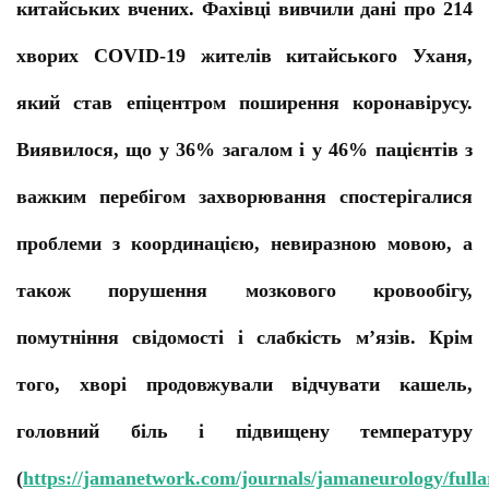
китайських вчених. Фахівці вивчили дані про 214
хворих COVID-19 жителів китайського Уханя,
який став епіцентром поширення коронавірусу.
Виявилося, що у 36% загалом і у 46% пацієнтів з
важким перебігом захворювання спостерігалися
проблеми з координацією, невиразною мовою, а
також порушення мозкового кровообігу,
помутніння свідомості і слабкість м’язів. Крім
того, хворі продовжували відчувати кашель,
головний біль і підвищену температуру
(
https://jamanetwork.com/journals/jamaneurology/fulla