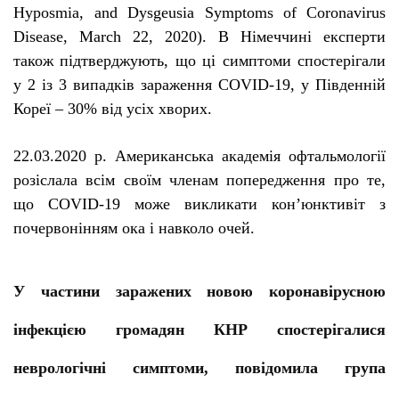
Hyposmia
,
and
Dysgeusia
Symptoms
of
Coronavirus
Disease
,
March
22, 2020).
В Німеччині експерти
також підтверджують, що ці симптоми спостерігали
у 2 із 3 випадків зараження
COVID
-19, у Південній
Кореї – 30% від усіх хворих.
22.03.2020 р. Американська академія офтальмології
розіслала всім своїм членам попередження про те,
що COVID-19 може викликати кон’юнктивіт з
почервонінням ока і
навколо очей
.
У частини заражених новою коронавірусною
інфекцією громадян КНР спостерігалися
неврологічні симптоми, повідомила група