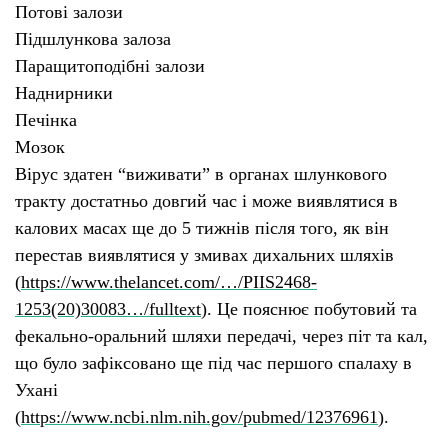
Потові залози
Підшлункова залоза
Паращитоподібні залози
Наднирники
Печінка
Мозок
В
ірус здатен “виживати” в органах шлункового
тракту достатньо довгий час
і
може виявлятися в
калових масах ще до 5 тижнів після того, як він
перестав виявлятися у змивах дихальних шляхів
(
https://www.thelancet.com/…/PIIS2468-
1253(20)30083…/fulltext
)
. Ц
е пояснює побутовий та
фекально-оральний шляхи передачі, через піт та кал,
що бул
о
зафіксован
о
ще під час першого спалаху в
Ухані
(
https://www.ncbi.nlm.nih.gov/pubmed/12376961
).