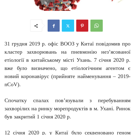
31 грудня 2019 р. офіс ВООЗ у Китаї повідомив про
кластер захворювань на пневмонію нез’ясованої
етіології в китайському місті Ухань. 7 січня 2020 р.
вже було визначено, що етіологічним агентом є
новий коронавірус (прийняте найменування –
2019-
nCoV
).
Спочатку с
палах
пов’язували
з
перебуванням
захворілих
на
ринку морепродуктів
в м.
Ухані. Ринок
був закритий 1 січня 2020 р
.
12 січня
2020 р. у
Китаї було секвеновано геном