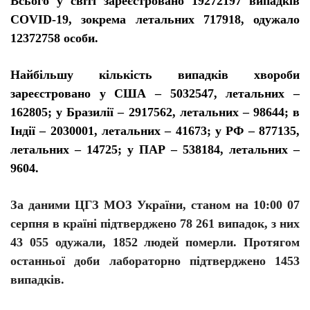
Всього у світі зареєстровано 19272197 випадків
C
O
VID-19, зокрема летальних 717918, одужало
12372758 особи.
Найбільшу кількість випадків хвороби
зареєстровано у США – 5032547, летальних –
162805; у Бразилії – 2917562, летальних – 98644; в
Індії – 2030001, летальних – 41673; у РФ – 877135,
летальних – 14725;
у
ПАР – 538184, летальних –
9604.
За даними ЦГЗ МОЗ України, станом на 10:00 07
серпня в країні підтверджено 78 261 випадок, з них
43 055 одужали, 1852 людей померли. П
ротягом
останньої доби лабораторно підтверджено
1453
випад
ків
.