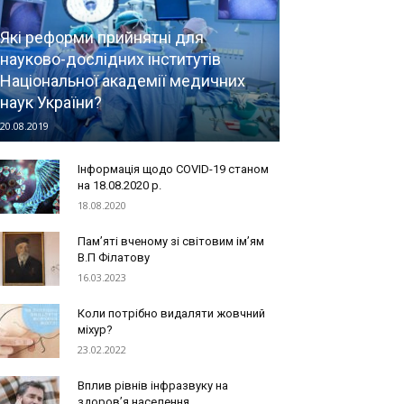
Які реформи прийнятні для
науково-дослідних інститутів
Національної академії медичних
наук України?
20.08.2019
Інформація щодо COVID-19 станом
на 18.08.2020 р.
18.08.2020
Пам’яті вченому зі світовим ім’ям
В.П Філатову
16.03.2023
Коли потрібно видаляти жовчний
міхур?
23.02.2022
Вплив рівнів інфразвуку на
здоров’я населення