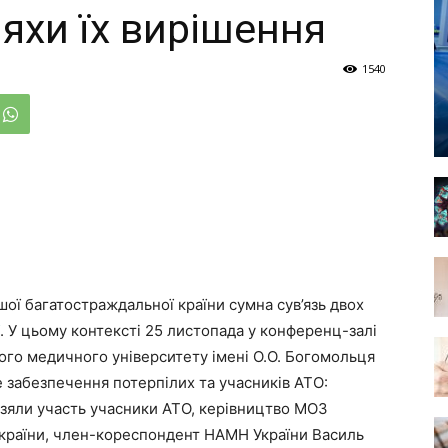
яхи їх вирішення
1540
ої багатостраждальної країни сумна сув’язь двох
. У цьому контексті 25 листопада у конференц-залі
ного медичного університету імені О.О. Богомольця
 забезпечення потерпілих та учасників АТО:
 взяли участь учасники АТО, керівництво МОЗ
я України, член-кореспондент НАМН України Василь