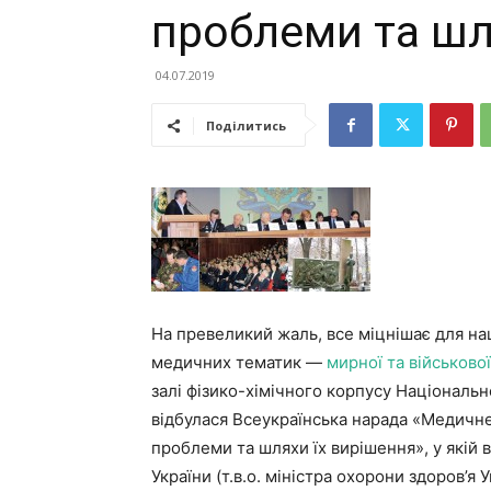
проблеми та шл
04.07.2019
Поділитись
На превеликий жаль, все міцнішає для наш
медичних тематик —
мирної та військової
залі фізико-хімічного корпусу Національ
відбулася Всеукраїнська нарада «Медичне
проблеми та шляхи їх вирішення», у якій
України (т.в.о. міністра охорони здоров’