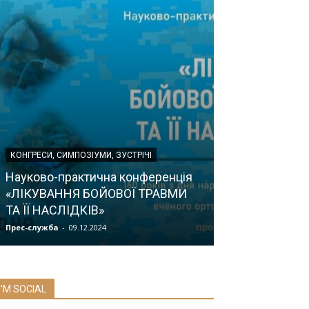
КОНГРЕСИ, СИМПОЗІУМИ, ЗУСТРІЧІ
НОВИНИ
Науково-практична конференція
«ЛІКУВАННЯ БОЙОВОЇ ТРАВМИ
«Майстерня з
ТА ЇЇ НАСЛІДКІВ»
профілактики 
Прес-служба
-
09.12.2024
Прес-служба
-
31.1
I'M SOCIAL