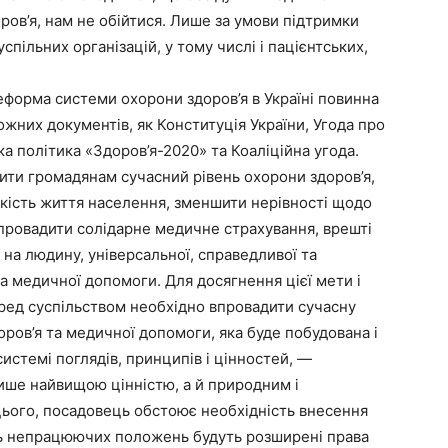
ров’я, нам не обійтися. Лише за умови підтримки
успільних організацій, у тому числі і пацієнтських,
форма системи охорони здоров’я в Україні повинна
жних документів, як Конституція України, Угода про
а політика «Здоров’я-2020» та Коаліційна угода.
ити громадянам сучасний рівень охорони здоров’я,
якість життя населення, зменшити нерівності щодо
впровадити солідарне медичне страхування, врешті
на людину, універсальної, справедливої та
а медичної допомоги. Для досягнення цієї мети і
еред суспільством необхідно впровадити сучасну
ров’я та медичної допомоги, яка буде побудована і
системі поглядів, принципів і цінностей, —
лише найвищою цінністю, а й природним і
цього, посадовець обстоює необхідність внесення
сть непрацюючих положень будуть розширені права