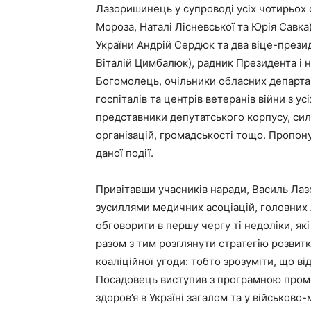
Лазоришинець у супроводі усіх чотирьох 
Мороза, Наталі Лісневської та Юрія Савка
України Андрій Сердюк та два віце-прези
Віталій Цимбалюк), радник Президента і 
Богомолець, очільники обласних департам
госпіталів та центрів ветеранів війни з ус
представники депутатського корпусу, си
організацій, громадськості тощо. Пропон
даної події.
Привітавши учасників наради, Василь Ла
зусиллями медичних асоціацій, головних л
обговорити в першу чергу ті недоліки, як
разом з тим розглянути стратегію розвитк
коаліційної угоди: тобто зрозуміти, що ві
Посадовець виступив з програмною промо
здоров’я в Україні загалом та у військов