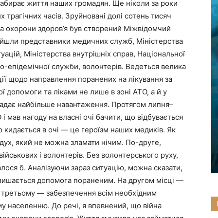
 забирає життя наших громадян. Ще ніколи за роки
 трагічних часів. Зруйновані долі сотень тисяч
тва охорони здоров’я був створений Міжвідомчий
війшли представники медичних служб, Міністерства
уацій, Міністерства внутрішніх справ, Національної
но-епідемічної служби, волонтерів. Ведеться велика
ії щодо направлення поранених на лікування за
 допомоги та ліками не лише в зоні АТО, а й у
падає найбільше навантаження. Протягом липня–
 і мав нагоду на власні очі бачити, що відбувається
 кидається в очі — це героїзм наших медиків. Як
 дух, який не можна зламати нічим. По-друге,
військових і волонтерів. Без волонтерського руху,
лося б. Аналізуючи зараз ситуацію, можна сказати,
лишається допомога пораненим. На другом місці —
а третьому — забезпечення всім необхідним
у населенню. До речі, я впевнений, що війна