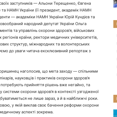
своїх заступників — Альони Терещенко, Євгена
) та НАМН України (її президент, академік НАМН
денти — академіки НАМН України Юрій Кундієв та
новообраний народний депутат України Ольга
ентів та управлінь охорони здоров’я, військових
іх регіонів країни, ректори медичних університетів,
лових структур, міжнародних та волонтерських
уємо до уваги читача ексклюзивний репортаж з
зоришинец наголосив, що мета заходу — спільними
ікарів, науковців і практиків охорони здоров’я
і потребують прийняття рішень вже негайно, та
у системи охорони здоров’я в контексті узгодженої
дбуватиметься не лише зараз, а й в найближчі роки.
вою, у якій виклав своє бачення реформи охорони
о-медичному аспекті зокрема.