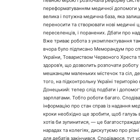
певною мірою і розпочала реформу систе
переформатуванням медичної допомоги у
велика і потужна медична база, яка зали
переносити та створювати нові медичні це
переселенців, і поранених. Дбати про на
Вже триває робота з укомплектування так
вчора було підписано Меморандум про сп
України, Товариством Червоного Хреста т
здоров’я, що дозволить розпочати робот
мешканцям маленьких містечок та сіл, д
того, на підконтрольну Україні територі
Донецький: тепер слід под­бати і допомо
зарплатами. Тобто роботи багато. Сподів
інформацію про стан справ із надання мед
кроки необхідно ще зробити, щоб галузь в
хотів би зупинитися, — це багатостраждал
нарадах та колегіях, дискутуємо про різн
для дебатів закінчився. Сподіваюся, тут 