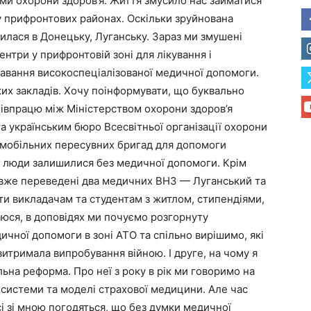
ми охорони здоров’я. Життя змусило нас займатися
 прифронтових районах. Оскільки зруйнована
шилася в Донецьку, Луганську. Зараз ми змушені
нтри у прифронтовій зоні для лікування і
давання високоспеціалізованої медичної допомоги.
их закладів. Хочу поінформувати, що буквально
івпрацю між Міністерством охорони здоров’я
а українським бюро Всесвітньої організації охорони
у мобільних пересувних бригад для допомоги
е люди залишилися без медичної допомоги. Крім
ю вже переведені два медичних ВНЗ — Луганський та
гти викладачам та студентам з житлом, стипендіями,
аюся, в доповідях ми почуємо розгорнуту
ичної допомоги в зоні АТО та спільно вирішимо, які
итримала випробування війною. І друге, на чому я
ьна реформа. Про неї з року в рік ми говоримо на
і системи та моделі страхової медицини. Але час
усі зі мною погодяться, що без думки медичної