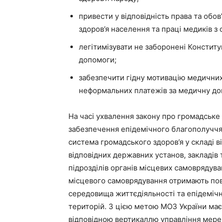
привести у відповідність права та обо
здоров’я населення та праці медиків з
легітимізувати не заборонені Констит
допомоги;
забезпечити гідну мотивацію медичних
неформальних платежів за медичну до
На часі ухвалення закону про громадське
забезпечення епідемічного благополуччя 
система громадського здоров’я у складі 
відповідних державних установ, закладів 
підрозділів органів місцевих самоврядува
місцевого самоврядування отримають по
середовища життєдіяльності та епідеміч
територій. З цією метою МОЗ України має
відповідною вертикаллю управління мереж