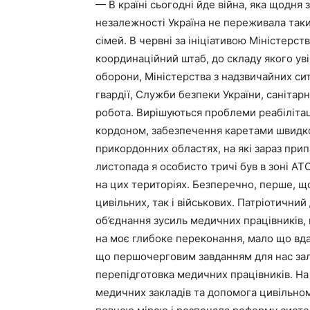
— В країні сьогодні йде війна, яка щодня
незалежності Україна не переживала таких
сімей. В червні за ініціативою Міністерс
координаційний штаб, до складу якого у
оборони, Міністерства з надзвичайних сит
гвардії, Служби безпеки України, санітар
робота. Вирішуються проблеми реабілітац
кордоном, забезпечення каретами швидкої
прикордонних областях, на які зараз при
листопада я особисто тричі був в зоні АТО
на цих територіях. Безперечно, перше, що
цивільних, так і військових. Патріотичний
об’єднання зусиль медичних працівників, 
на моє глибоке переконання, мало що вда
що першочерговим завданням для нас за
перепідготовка медичних працівників. Н
медичних закладів та допомога цивільном