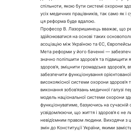
спільноти, якою бути системі охорони здо
усіх медичних працівників, так само як і с
ця реформа буде вдалою.
Професор В. Лазоришинець вважає, що ре
здійснюватися на основі таких основополо
асоціацію між Україною та ЄС, Європейськ
Мета реформи у його баченні — забезпеч
значно поліпшити здоров’я та підвищити 
здоров’я, зміцнити громадське здоров’я, 
забезпечити функціонування орієнтованої 
високоякісної системи охорони здоров’я т
виконання зобов’язань медичної галузі п
модель національної системи охорони здо
функціо­нуватиме, базуючись на сучасній 
усвідомлюючи, що життя і здоров’я є не 
невід’ємним правом людини. Виходячи з 
змін до Конституції України, якими замі