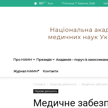
C
33.7
Kyiv
П’ятниця, 7 Серпня, 2026
Уві
Про НАМН
Президія
Академія – поруч із захисникам
Журнал НАМН*
Контакти
Головна
Наукова діяльність
Медичне забезпеч
Наукова діяльність
Медичне забезп