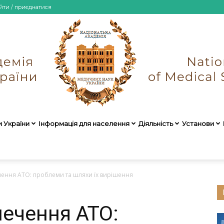
йти / приєднатися
и України
Інформація для населення
Діяльність
Установи
НАМН
ення АТО: проблеми та шляхи їх вирішення
ечення АТО:
України