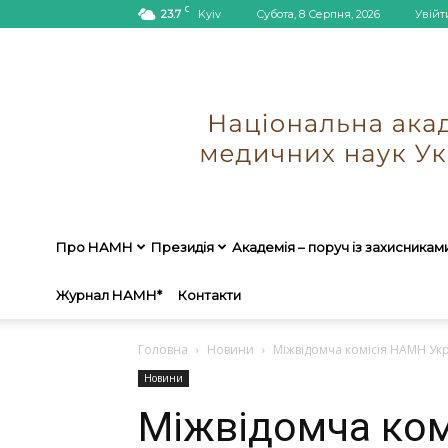
C
23.7
Kyiv
Субота, 8 Серпня, 2026
Увійт
Про НАМН
Президія
Академія – поруч із захисникам
Журнал НАМН*
Контакти
Головна
Новини
Міжвідомча комісія НАМН Укра
Новини
Міжвідомча ком