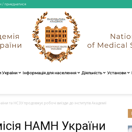
и / приєднатися
и України
Інформація для населення
Діяльність
Установи
НАМН
їни та НСЗУ продовжує робочі виїзди до інститутів Академії
ісія НАМН України
України