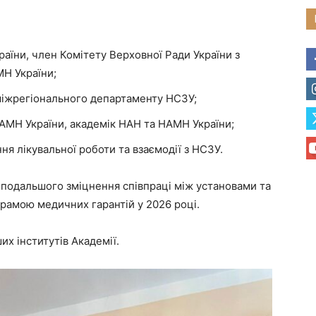
аїни, член Комітету Верховної Ради України з
МН України;
міжрегіонального департаменту НСЗУ;
МН України, академік НАН та НАМН України;
я лікувальної роботи та взаємодії з НСЗУ.
 подальшого зміцнення співпраці між установами та
амою медичних гарантій у 2026 році.
их інститутів Академії.