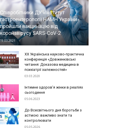
Співробітники ДУ «Інститут
гастроентерології НАМН України»
пройшли вакцинацію від
коронавірусу SARS-CoV-2
19.03.2021
ХХ Українська науково-практична
конференція «Довженківські
читання: Доказова медицина в
психіатрії залежностей»
03.03.2020
Інтимне здоров’я жінки в реаліях
сьогодення
05.06.2023
До Всесвітнього дня боротьби з
астмою: важливо знати та
контролювати
05.05.2026