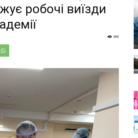
жує робочі виїзди
кадемії
699