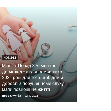
НОВИНИ
Мінфін: Понад 376 млн грн
держбюджету спрямовано в
2021 році для того, щоб діти й
З'ЇЗДИ, КОНГРЕС
дорослі з порушеннями слуху
мали повноцінне життя
Участь в кон
Прес-служба
-
22.12.2021
Прес-служба
-
03.1