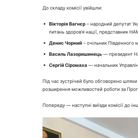
До складу комісії увійшли:
Вікторія Вагнєр
– народний депутат Укр
питань здоров’я нації, представник НА
Денис Чорний
– очільник Південного 
Василь Лазоришинець
— президент НА
Сергій Сіромаха
— начальник Управлінн
Під час зустрічей було обговорено шляхи
розширення можливостей роботи за Прогр
Попереду — наступні виїзди комісії до інш