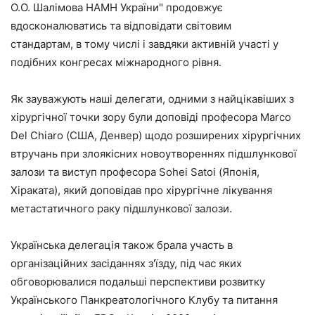
О.О. Шалімова НАМН України" продовжує
вдосконалюватись та відповідати світовим
стандартам, в тому числі і завдяки активній участі у
подібних конгресах міжнародного рівня.
Як зауважують наші делегати, одними з найцікавіших з
хірургічної точки зору були доповіді професора Marco
Del Chiaro (США, Денвер) щодо розширених хірургічних
втручань при злоякісних новоутвореннях підшлункової
залози та виступ професора Sohei Satoi (Японія,
Хіраката), який доповідав про хірургічне лікування
метастатичного раку підшлункової залози.
Українська делегація також брала участь в
організаційних засіданнях з'їзду, під час яких
обговорювалися подальші перспективи розвитку
Українського Панкреатологічного Клубу та питання