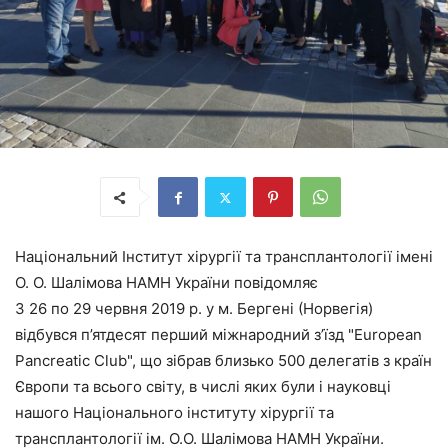
Національний Інститут хірургії та трансплантології імені
О. О. Шалімова НАМН України повідомляє
З 26 по 29 червня 2019 р. у м. Бергені (Норвегія)
відбувся п’ятдесят перший міжнародний з’їзд "European
Pancreatic Club", що зібрав близько 500 делегатів з країн
Європи та всього світу, в числі яких були і науковці
нашого Національного інституту хірургії та
трансплантології ім. О.О. Шалімова НАМН України.