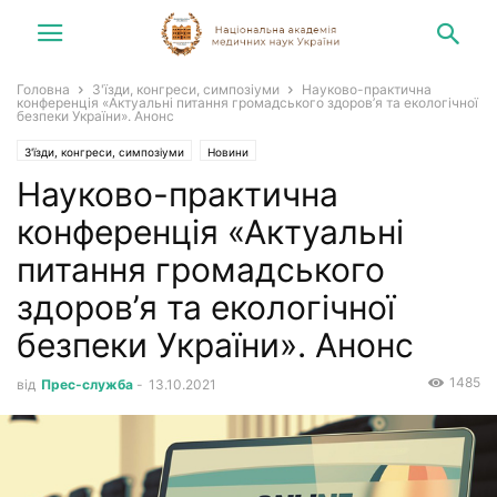
Головна
З'їзди, конгреси, симпозіуми
Науково-практична
конференція «Актуальні питання громадського здоров’я та екологічної
безпеки України». Анонс
З'їзди, конгреси, симпозіуми
Новини
Науково-практична
конференція «Актуальні
питання громадського
здоров’я та екологічної
безпеки України». Анонс
1485
від
Прес-служба
-
13.10.2021