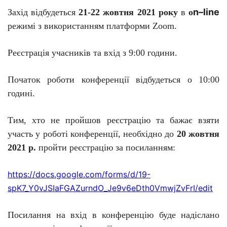
n
–
line
Захід відбудеться
21-22 жовтня 2021 року
в
o
режимі
з використанням платформи Zoom.
Р
еєстрація учасників та вхід з 9:00 години.
П
очаток роботи конференції
відбудеться
о 10:00
годині
.
Тим
, хто не пройшов реєстрацію та бажа
є
взяти
участь у роботі конференції,
необхідно
до
20 жовтня
2021 р.
пройти реєстрацію за посиланням:
https
://
docs
.
google
.
com
/
forms
/
d
/19-
spK
7_
Y
0
vJSIaFGAZurndO
_
Je
9
v
6
eDth
0
VmwjZvFrI
/
edit
Посилання на вхід в конференцію буде надіслано