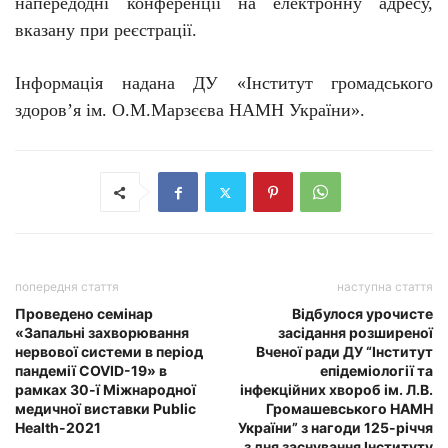
напередодні
конференції на
електронну адресу,
вказану при реєстрації.
Інформація надана ДУ «Інститут громадського
здоров’я ім. О.М.Марзєєва НАМН України».
попередня стаття
наступна стаття
Проведено семінар
Відбулося урочисте
«Запальні захворювання
засідання розширеної
нервової системи в період
Вченої ради ДУ “Інститут
пандемії COVID-19» в
епідеміології та
рамках 30-ї Міжнародної
інфекційних хвороб ім. Л.В.
медичної виставки Public
Громашевського НАМН
Health-2021
України” з нагоди 125-річчя
з дня заснування Інституту