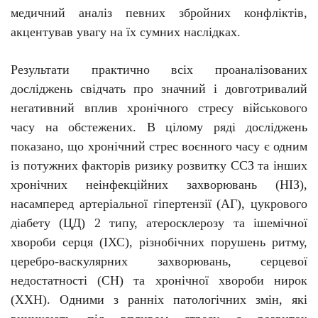
медичний аналіз певних збройних конфліктів,
акцентував увагу на їх сумних наслідках.
Результати практично всіх проаналізованих
досліджень свідчать про значний і довготривалий
негативний вплив хронічного стресу військового
часу на обстежених. В цілому ряді досліджень
показано, що хронічний стрес воєнного часу є одним
із потужних факторів ризику розвитку ССЗ та інших
хронічних неінфекційних захворювань (НІЗ)
,
насамперед артеріальної гіпертензії (АГ),
цукрового
діабету (ЦД) 2 типу, атеросклерозу та ішемічної
хвороби серця (ІХС), різнобічних порушень ритму,
церебро-васкулярних захворювань, серцевої
недостатності (СН) та хронічної хвороби нирок
(ХХН). Одними з ранніх патологічних змін, які