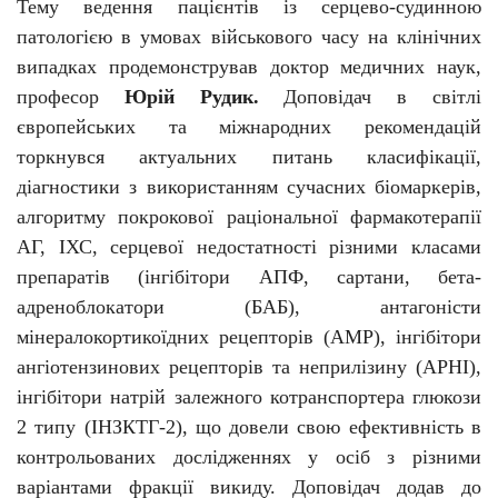
Тему ведення пацієнтів із серцево-судинною
патологією в умовах військового часу на клінічних
випадках продемонстрував доктор медичних наук,
професор
Юрій Рудик.
Доповідач в світлі
європейських та міжнародних рекомендацій
торкнувся актуальних питань класифікації,
діагностики з використанням сучасних біомаркерів,
алгоритму покрокової раціональної фармакотерапії
АГ, ІХС, серцевої недостатності різними класами
препаратів (інгібітори АПФ, сартани, бета-
адреноблокатори (БАБ), антагоністи
мінералокортикоїдних рецепторів (АМР), інгібітори
ангіотензинових рецепторів та неприлізину (АРНІ),
інгібітори натрій залежного котранспортера глюкози
2 типу (ІНЗКТГ-2), що довели свою ефективність в
контрольованих дослідженнях у осіб з різними
варіантами фракції викиду. Доповідач додав до