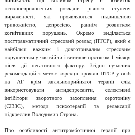
виникають під впливом стресу є розвиток
психоневрологічних розладів різного ступеня
вираженості, які проявляються підвищеною
тривожністю, депресією,
раннім розвитком
когнітивних порушень. Окремо виділяється
посттравматичний стресовий розлад (ПТСР), який
є
найбільш важким і довготривалим
стресовим
порушенням у час війни і виникає протя
гом
1 місяця
після дії негативного фактору.
Згідно сучасних
рекомендацій з метою корекції проявів ПТСР у осіб
на АГ крім загальноприйнятої терапії слід
використовувати антидепресанти, селективні
інгібітори зворотного захоплення серотоніну
(СІЗЗС), методи психотерапії та релаксації
підкреслив Володимир Строна.
Про особливості антитромботичної терапії при