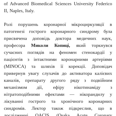
of Advanced Biomedical Sciences University Federico
II, Naples, Italy.
Ролі порушень коронарної мікроциркуляції в
патогенезі гострого коронарного синдрому була
присвячена доповідь доктора медичних наук,
професора
Миколи Копиці,
який торкнувся
сучасних поглядів на феномен стенокардії у
пацієнтів з інтактними коронарними артеріями
(М
INOCA
) та шляхів її корекції. Доповідач
привернув увагу слухачів
до активатора калієвих
каналів, препарату другого ряду з подвійним
механізмом дії, ефіру нікотинаміду з
нітратоподібними ефектами — нікорандилу у
лікуванні гострого та хронічного коронарних
синдромів. Лектор
також підкреслив, що
в
дослідженні
OACIS
(Osaka Acute Coronary