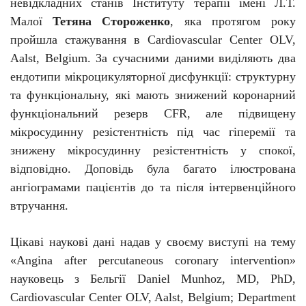
невідкладних станів
Інституту терапії імені Л.Т.
Малої
Тетяна Стороженко
, яка протягом року
пройшла стажування в Cardiovascular Center OLV,
Aalst, Belgium. За сучасними даними
виділяють два
ендотипи мікроцикуляторної дисфункції: структурну
та функціональну, які мають знижений коронарний
функціональний резерв CFR, але підвищену
мікросудинну резістентність під час гіперемії та
знижену мікросудинну резістентність у спокої,
відповідно. Доповідь була багато ілюстрована
ангіограмами пацієнтів до та після інтервенційного
втручання.
Цікаві наукові дані надав у своєму виступі на тему
«Angina after percutaneous coronary intervention»
науковець з Бельгії Daniel Munhoz, MD, PhD,
Cardiovascular Center OLV, Aalst, Belgium; Department