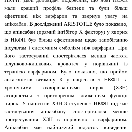
НКФП. Далі доповідач підкреслив, що нові ПОАК
мали кращий профіль безпеки та були більш
ефективні ніж варфарин та звернув увагу на
апіксабан.
В дослідженні ARISTOTLE було показано,
що
апіксабан (прямий інгібітор Х фактору) у хворих
із НКФП був більш ефективним щодо запобіганню
інсультам і системним емболіям ніж варфарин. При
його
застосуванні спостерігалася менша частота
шлунково-кишкових кровотеч у порівнянні із
терапією варфарином. Було показано, що прийом
антагоністів вітаміну К у пацієнтів з НКФП та
хронічними захворюваннями нирок (ХЗН)
асоціюється з прискореним зниженням функції
нирок. У пацієнтів ХЗН 3 ступеня з НКФП під час
застосування апіксабану спостерігалося менше
прогресування ХЗН в порівняно з варфарином.
Апіксабан має найнижчий відсоток виведення