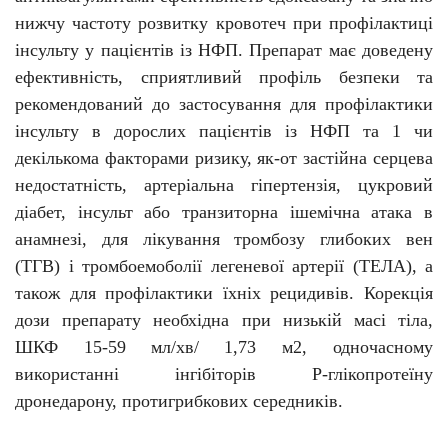
нижчу частоту розвитку кровотеч при профілактиці
інсульту
у
пацієнтів із НФП. Препарат має доведену
ефективність, сприятливий профіль безпеки та
рекомендований до застосування для профілактики
інсульту в дорослих пацієнтів із НФП та 1 чи
декількома факторами ризику, як-от застійна серцева
недостатність, артеріальна гіпертензія, цукровий
діабет, інсульт або транзиторна ішемічна атака в
анамнезі, для лікування тромбозу глибоких вен
(ТГВ) і тромбоемоболії легеневої артерії (ТЕЛА), а
також для профілактики їхніх рецидивів. Корекція
дози препарату необхідна при низькій масі тіла,
ШКФ 15-59
мл/хв/ 1,73 м2, одночасному
використанні інгібіторів Р-глікопротеїну
дронедарону, протигрибкових середників.