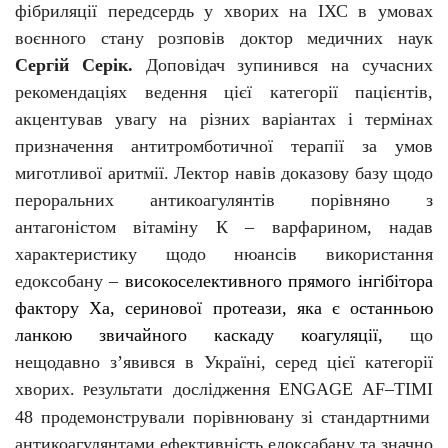
фібриляції передсердь у хворих на ІХС в умовах
воєнного стану розповів доктор медичних наук
Сергій Серік.
Доповідач зупинився на сучасних
рекомендаціях ведення цієї категорії пацієнтів,
акцентував увагу на різних варіантах і термінах
призначення антитромботичної терапії за умов
миготливої аритмії. Лектор навів доказову базу щодо
пероральних антикоагулянтів порівняно з
антагоністом вітаміну К – варфарином, надав
характеристику щодо нюансів використання
едоксобану
–
високоселективного прямого інгібітора
фактору Ха, серинової протеази, яка є останньою
ланкою звичайного каскаду коагуляції,
що
нещодавно з’явився в Україні, серед цієї категорії
хворих.
езультати дослідження
ENGAGE
AF
–
TIMI
Р
48 продемонстрували порівнювану зі стандартними
антикоагулянтами ефективність едоксабану та значно