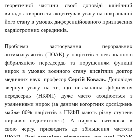
теоретичної частини своєї доповіді клінічний
випадок хворого та акцентував увагу на покращанні
його стану в умовах диференційованого призначення
кардіотропних середників.
Проблеми застосування пероральних
антикоагулянтів (ПОАК) у пацієнтів з неклапанною
фібриляцією передсердь та порушенням функції
нирок в умовах воєнного стану висвітлив доктор
медичних наук, професор
Сергій Коваль
.
Доповідач
звернув увагу на т
е
, що неклапанна фібриляція
передсердь (НКФП) дуже часто асоціюється з
ураженнями нирок (за даними когортних досліджень
майже 80% пацієнтів з НКФП мають різну ступень
ниркової недостатності). А ниркова патологія, в
свою чергу, призводить до збільшення частоти