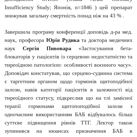
Insufficiency Study; Японія, n=1846 ) цей препарат
знижував загальну смертність понад ніж на 43 % .
Завершила програму конференції доповідь д-ра мед.
наук, професора
Юрія Рудика
та доктора медичних
наук
Сергія Пивовара
«Застосування бета-
блокаторів у пацієнтів із серцевою недостатністю та
тиреоїдною патологією: особливості воєнного часу».
Доповідач констатував, що серцево-судинна система
є таргетним органом щодо гормонів щитоподібної
залози, навів категорії пацієнтів в залежності від
тиреоїдного статусу, підкреслив що на тлі замісної
терапії гормонами щитопоподібної залози з
одночасним використанням БАБ відбувалось більш
суттєве підвищення рівнів ТТГ. Лектор також
зупинився на нюансах призначення БАБ в