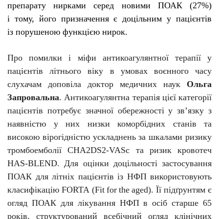
препарату нирками серед новими ПОАК (27%)
і тому, його призначення є доцільним у пацієнтів
із порушеною функцією нирок.
Про помилки і міфи антикоагулянтної терапії у
пацієнтів літнього віку в умовах воєнного часу
слухачам доповіла доктор медичних наук
Ольга
Запровальна
. Антикоагулянтна терапія цієї категорії
пацієнтів потребує значної обережності у зв’язку з
наявністю у них низки коморбідних станів та
високою вірогідністю ускладнень за шкалами ризику
тромбоемболії CHA2DS2-VASc та ризик кровотеч
HAS-BLEND. Для оцінки доцільності застосування
ПОАК для літніх пацієнтів із
Н
ФП використовують
класифікацію
FORTA
(
Fit
for
the
aged
). Її підґрунтям є
огляд ПОАК для лікування
Н
ФП в осіб
старше
65
років, структурований всебічний огляд клінічних