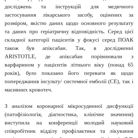
досліджень та інструкцій для медичного
застосування лікарського засобу, оцінених за
розміром, якістю даних щодо основного р
е
зультату
та даних про геріатричну відповідність. Серед цієї
складної категорії пацієнтів у фокусі серед ПОАК
також був
апіксабан. Так, в дослідженні
ARISTOTLE, де апіксабан порівнювали з
варфарином у пацієнтів літнього віку (понад 65
років), було показано його переваги як щодо
попереджання інсульту/ системної емболії (СЕ), так і
масивних кровотеч.
З аналізом коронарної мікросудинної дисфункції
(патофізіологія, діагностика, клінічне значення)
виступила на конференції молодий науковий
співробітник відділу профілактики та лікування