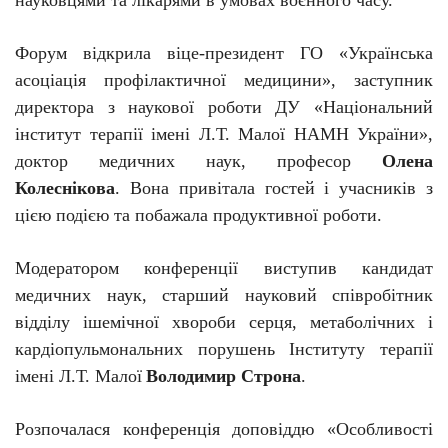
науковцями та лікарями в умовах воєнного часу.
Форум відкрила віце-президент ГО «Українська
асоціація профілактичної медицини», заступник
директора з наукової роботи ДУ «Національний
інститут терапії імені Л.Т. Малої НАМН України»,
доктор медичних наук, професор
Олена
Колеснікова
. Вона привітала гостей і учасників з
цією подією та побажала продуктивної роботи.
Модератором конференції виступив кандидат
медичних наук, старший науковий співробітник
відділу
ішемічної хвороби серця, метаболічних і
кардіопульмональних порушень Інституту терапії
імені Л.Т. Малої
Володимир Строна
.
Розпочалася конференція доповіддю «Особливості