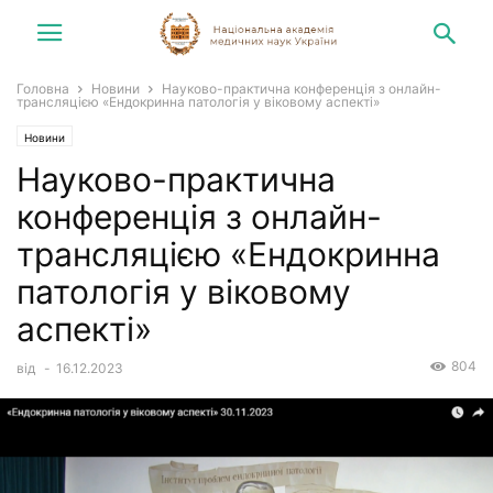
Головна
Новини
Науково-практична конференція з онлайн-
трансляцією «Ендокринна патологія у віковому аспекті»
Новини
Науково-практична
конференція з онлайн-
трансляцією «Ендокринна
патологія у віковому
аспекті»
804
від
-
16.12.2023