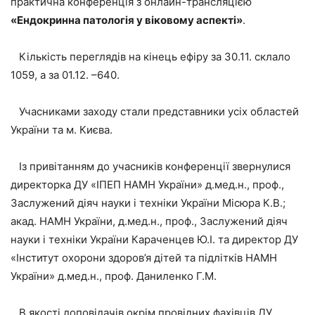
практична конференція з онлайн-трансляцією
«
Ендокринна патологія у віковому аспекті
»
.
Кількість переглядів на кінець ефіру за 30.11. склало
1059, а за 01.12. –640.
Учасниками заходу стали представники усіх областей
України та м. Києва.
Із привітанням до учасників конференції звернулися
директорка ДУ «ІПЕП НАМН України» д.мед.н., проф.,
Заслужений діяч науки і техніки України Місюра К.В.;
акад. НАМН України, д.мед.н., проф., Заслужений діяч
науки і техніки України Караченцев Ю.І. та директор ДУ
«Інститут охорони здоров’я дітей та підлітків НАМН
України» д.мед.н., проф. Даниленко Г.М.
В якості доповідачів окрім провідних фахівців ДУ