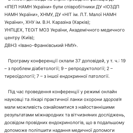
«ІПЕП НАМН України» були співробітники ДУ «ІОЗДП
НАМН України», ХНМУ, ДУ «НІТ ім. Л.Т. Малої НАМН
України», ХНУ ім. В.Н. Каразіна (Харків);
УНПЦЕХ, ТЕОіТ МОЗ України, Академічного медичного
центру (Київ);
ДВНЗ «Івано-Франківський НМУ».
Програму конференції склали 37 доповідей, у т. ч.: 19
– з проблем діабетології; 9 – репродуктології; 2 –
тиреоїдології; 7 – з іншої ендокринної патології.
Під час проведення конференції у режимі онлайн
науковці та лікарі практичної ланки охорони
здоров’я
мали можливість ознайомитися з найостаннішими
результатами міжнародних та вітчизняних досліджень,
досвідом провідних ендокринологів, що в подальшому
допоможе поліпшити надання медичної допомоги