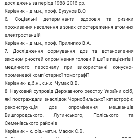
досліджень за період 1988-2016 рр.
Керівник – д.м.н., проф. Бузунов В.О.
6. Соціальні детермінанти здоров'я та ризики
проживання населення в зонах спостереження атомних
електростанцій
Керівник – д.м.н., проф. Прилипко В.А.
7. Дослідження формування доз та встановлення
закономірностей опромінення голови й шиї в пацієнтів і
медичного персоналу при використанні конусно-
променевої комп’ютерної томографії
Керівник- д.б.н., с.н.с. Чумак В.В.
8. Науковий супровід Державного реєстру України осіб,
які постраждали внаслідок Чорнобильської катастрофи:
реконструкція доз опромінення мешканців
Вишгородського, Лугинського, Поліського та
Семенівського районів
Керівник – к. фіз.-мат.н. Масюк С.В.