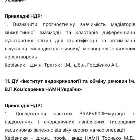
Прикладні НДР:
1. Визначити прогностичну значимість медіаторів
міжклітинної взаємодії та кластерів диференціації
субстратних клітин для стратифікації та оптимізації
лікування мієлодиспластичних/ мієлопроліферативних
новоутворень
Керівник – д.м.н. Третяк Н.М., д.б.н. Гордієнко А.І.
11. ДУ «Інститут ендокринології та обміну речовин ім.
В.П.Комісаренка НАМН України»
Прикладні НДР:
1. Дослідження частоти BRAFV600E-мутації в
радіогенних і спорадичних папілярних тиреоїдних
карциномах залежно від віку хворих на час операції
Керівники – д.м.н., проф.., акад НАМН Тронько М.Д.,