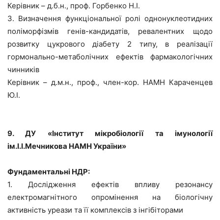
Керівник – д.б.н., проф. Горбенко Н.І.
3. Визначення функціональної ролі однонуклеотидних
поліморфізмів генів-кандидатів, ревалентних щодо
розвитку цукрового діабету 2 типу, в реалізації
гормонально-метаболічних ефектів фармакологічних
чинників
Керівник – д.м.н., проф., член-кор. НАМН Караченцев
Ю.І.
9. ДУ «Інститут мікробіології та імунології
ім.І.І.Мечникова НАМН України»
Фундаментальні НДР:
1. Дослідження ефектів впливу резонансу
електромагнітного опромінення на біологічну
активність уреази та її комплексів з інгібіторами