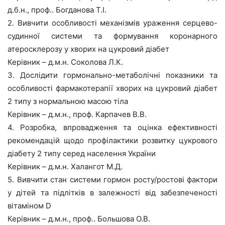
д.б.н., проф.. Богданова Т.І.
2. Вивчити особливості механізмів ураження серцево-
судинної системи та формування коронарного
атеросклерозу у хворих на цукровий діабет
Керівник – д.м.н. Соколова Л.К.
3. Дослідити гормонально-метаболічні показники та
особливості фармакотерапії хворих на цукровий діабет
2 типу з нормальною масою тіла
Керівник – д.м.н., проф. Карпачев В.В.
4. Розробка, впровадження та оцінка ефективності
рекомендацій щодо профілактики розвитку цукрового
діабету 2 типу серед населення України
Керівник – д.м.н. Халангот М.Д.
5. Вивчити стан системи гормон росту/ростові фактори
у дітей та підлітків в залежності від забезпеченості
вітаміном D
Керівник – д.м.н., проф.. Большова О.В.