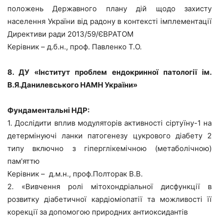
положень Державного плану дій щодо захисту
населення України від радону в контексті імплементації
Директиви ради 2013/59/ЄВРАТОМ
Керівник – д.б.н., проф. Павленко Т.О.
8. ДУ «Інститут проблем ендокринної патології ім.
В.Я.Данилевського НАМН України»
Фундаментальні НДР:
1. Дослідити вплив модуляторів активності сіртуїну-1 на
детермінуючі ланки патогенезу цукрового діабету 2
типу включно з гіперглікемічною (метаболічною)
пам'яттю
Керівник – д.м.н., проф.Полторак В.В.
2. «Вивчення ролі мітохондріальної дисфункції в
розвитку діабетичної кардіоміопатії та можливості її
корекції за допомогою природних антиоксидантів