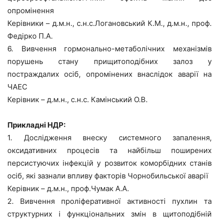
опромінення
Керівники – д.м.н., с.н.с.Логановський К.М., д.м.н., проф.
Федірко П.А.
6. Вивчення гормонально-метаболічних механізмів
порушень стану прищитоподібних залоз у
постраждалих осіб, опромінених внаслідок аварії на
ЧАЕС
Керівник – д.м.н., с.н.с. Камінський О.В.
Прикладні НДР:
1. Дослідження внеску системного запалення,
оксидативних процесів та найбільш поширених
персистуючих інфекцій у розвиток коморбідних станів
осіб, які зазнали впливу факторів Чорнобильської аварії
Керівник – д.м.н., проф.Чумак А.А.
2. Вивчення проліферативної активності пухлин та
структурних і функціональних змін в щитоподібній