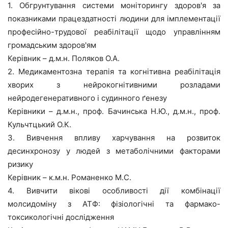
1. Обгрунтування системи моніторингу здоров'я за
показниками працездатності людини для імплементації
професійно-трудової реабілітації щодо управлінням
громадським здоров'ям
Керівник – д.м.н. Поляков О.А.
2. Медикаментозна терапія та когнітивна реабілітація
хворих з нейрокогнітивними розладами
нейродегенеративного і судинного ґенезу
Керівники – д.м.н., проф. Бачинська Н.Ю., д.м.н., проф.
Кульчтцький О.К.
3. Вивчення впливу харчування на розвиток
десинхронозу у людей з метаболічними факторами
ризику
Керівник – к.м.н. Романенко М.С.
4. Вивчити вікові особливості дії комбінації
молсидоміну з АТФ: фізіологічні та фармако-
токсикологічні дослідження