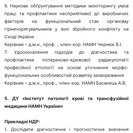
6. Наукове обґрунтування методики моніторингу умов
праці та профілактики несприятливої дії виробничих
факторів на функціональний стан організму
гірничорятувальників у зоні збройного конфлікту на
Сході України
Керівник – д.м.н., проф.. , член-кор. НАМН Чернюк В.І.
7. Удосконалення підходів до діагностики та
профілактики попереково-крижової радикулопатії
професійної етіології на основі уточнення морфо-
функціональних особливостей розвитку захворювання
Керівник – д.м.н., проф.., член-кор. НАМН Басанець А.В.
5. ДУ «Інститут патології крові та трансфузійної
медицини НАМН України»
Прикладні НДР:
1. Дослідити діагностичне і прогностичне значення