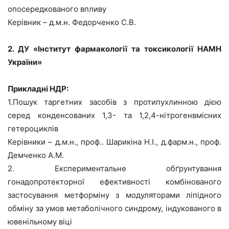
опосередкованого впливу
Керівник – д.м.н. Федорченко С.В.
2. ДУ «Інститут фармакології та токсикології НАМН
України»
Прикладні НДР:
1.Пошук таргетних засобів з протипухлинною дією
серед конденсованих 1,3- та 1,2,4-нітрогенвмісних
гетероциклів
Керівники – д.м.н., проф.. Шарикіна Н.І., д.фарм.н., проф.
Демченко А.М.
2. Експериментальне обґрунтування
гонадопротекторної ефективності комбінованого
застосування метформіну з модуляторами ліпідного
обміну за умов метаболічного синдрому, індукованого в
ювенільному віці