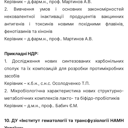
Керівник – д.фарм.н., проф. Мартинов А.В.
2. Вивчення умов і основних закономірностей
нековалентної інактивації продуцентів вакцинних
антигенів і токсинів новими похідними флавінів,
фенотіазинів та хінонів
Керівник – д.фарм.н., проф.. Мартинов А.В.
Прикладні НДР:
1. Дослідження нових синтезованих карбонільних
сполук та їх композицій для розробки протимікробних
засобів
Керівник – к.б.н., с.н.с. Осолодченко Т.П.
2. Мікробіологічна характеристика нових структурно-
метаболічних комплексів лакто- та біфідо-пробіотиків
Керівник – д.м.н., проф.. Бабич Є.М.
10. ДУ «Інститут гематології та трансфузіології НАМН
України»