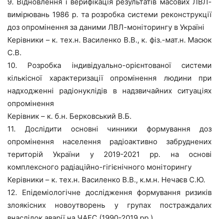
9. Відновлення і верифікація результатів масових ЛВЛ-
вимірювань 1986 р. та розробка системи реконструкції
доз опромінення за даними ЛВЛ-моніторингу в Україні
Керівники – к. тех.н. Василенко В.В., к. фіз.-мат.н. Масюк
С.В.
10. Розробка індивідуально-орієнтованої системи
кількісної характеризації опромінення людини при
надходженні радіонуклідів в надзвичайних ситуаціях
опромінення
Керівник – к. б.н. Берковський В.Б.
11. Дослідити основні чинники формування доз
опромінення населення радіоактивно забруднених
територій України у 2019-2021 рр. на основі
комплексного радіаційно-гігієнічного моніторингу
Керівники – к. тех.н. Василенко В.В., к.м.н. Нечаєв С.Ю.
12. Епідеміологічне дослідження формування ризиків
злоякісних новоутворень у групах постраждалих
внаслідок аварії на ЧАЕС (1990-2019 рр.)