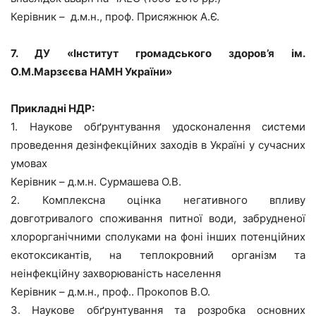
Керівник – д.м.н., проф. Присяжнюк А.Є.
7. ДУ «Інститут громадського здоров’я ім.
О.М.Марзєєва НАМН України»
Прикладні НДР:
1. Наукове обґрунтування удосконалення системи
проведення дезінфекційних заходів в Україні у сучасних
умовах
Керівник – д.м.н. Сурмашева О.В.
2. Комплексна оцінка негативного впливу
довготривалого споживання питної води, забрудненої
хлорорганічними сполуками на фоні інших потенційних
екотоксикантів, на теплокровний організм та
неінфекційну захворюваність населення
Керівник – д.м.н., проф.. Прокопов В.О.
3. Наукове обґрунтування та розробка основних