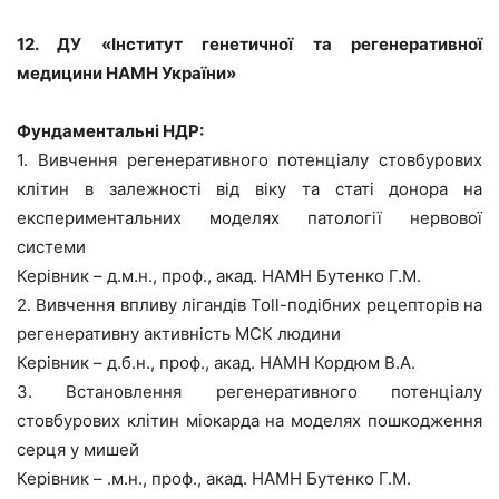
12. ДУ «Інститут генетичної та регенеративної
медицини НАМН України»
Фундаментальні НДР:
1. Вивчення регенеративного потенціалу стовбурових
клітин в залежності від віку та статі донора на
експериментальних моделях патології нервової
системи
Керівник – д.м.н., проф., акад. НАМН Бутенко Г.М.
2. Вивчення впливу лігандів Toll-подібних рецепторів на
регенеративну активність МСК людини
Керівник – д.б.н., проф., акад. НАМН Кордюм В.А.
3. Встановлення регенеративного потенціалу
стовбурових клітин міокарда на моделях пошкодження
серця у мишей
Керівник – .м.н., проф., акад. НАМН Бутенко Г.М.