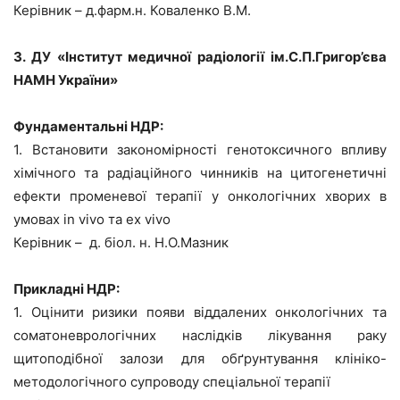
Керівник – д.фарм.н. Коваленко В.М.
3. ДУ «Інститут медичної радіології ім.С.П.Григор’єва
НАМН України»
Фундаментальні НДР:
1. Встановити закономірності генотоксичного впливу
хімічного та радіаційного чинників на цитогенетичні
ефекти променевої терапії у онкологічних хворих в
умовах in vivo та ex vivo
Керівник – д. біол. н. Н.О.Мазник
Прикладні НДР:
1. Оцінити ризики появи віддалених онкологічних та
соматоневрологічних наслідків лікування раку
щитоподібної залози для обґрунтування клініко-
методологічного супроводу спеціальної терапії