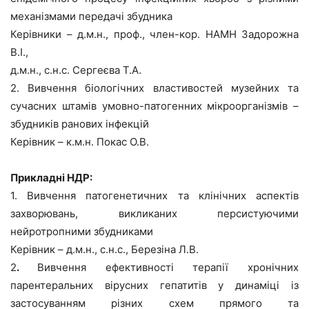
механізмами передачі збудника
Керівники – д.м.н., проф., член-кор. НАМН Задорожна
В.І.,
д.м.н., с.н.с. Сергеєва Т.А.
2. Вивчення біологічних властивостей музейних та
сучасних штамів умовно-патогенних мікроорганізмів –
збудників ранових інфекцій
Керівник – к.м.н. Покас О.В.
Прикладні НДР:
1. Вивчення патогенетичних та клінічних аспектів
захворювань, викликаних персистуючими
нейротропними збудниками
Керівник – д.м.н., с.н.с., Березіна Л.В.
2
.
Вивчення ефективності терапії хронічних
парентеральних вірусних гепатитів у динаміці із
застосуванням різних схем прямого та