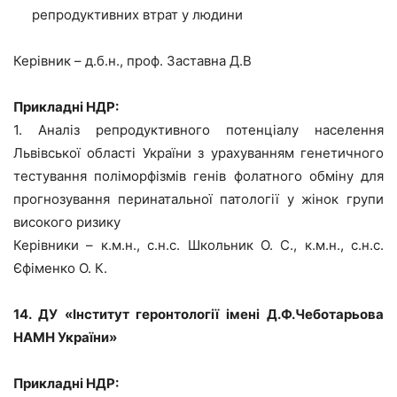
репродуктивних втрат у людини
Керівник – д.б.н., проф. Заставна Д.В
Прикладні НДР:
1. Аналіз репродуктивного потенціалу населення
Львівської області України з урахуванням генетичного
тестування поліморфізмів генів фолатного обміну для
прогнозування перинатальної патології у жінок групи
високого ризику
Керівники – к.м.н., с.н.с. Школьник О. С., к.м.н., с.н.с.
Єфіменко О. К.
14. ДУ «Інститут геронтології імені Д.Ф.Чеботарьова
НАМН України»
Прикладні НДР: