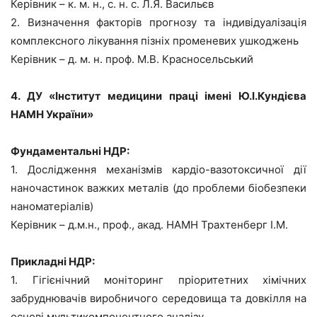
Керівник – к. м. н., с. н. с. Л.Я. Васильєв
2. Визначення факторів прогнозу та індивідуалізація
комплексного лікування пізніх променевих ушкоджень
Керівник – д. м. н. проф. М.В. Красносельський
4. ДУ «Інститут медицини праці імені Ю.І.Кундієва
НАМН України»
Фундаментальні НДР:
1. Дослідження механізмів кардіо-вазотоксичної дії
наночастинок важких металів (до проблеми біобезпеки
наноматеріалів)
Керівник – д.м.н., проф., акад. НАМН Трахтенберг І.М.
Прикладні НДР:
1. Гігієнічний моніторинг пріоритетних хімічних
забруднювачів виробничого середовища та довкілля на
основі мультикомпонентного аналізу