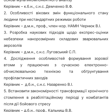
Керівник – к.б.н., с.н.с. Демченко В.Ф.
2. Особливості вікових змін функціонального стану
людини при нестандартних режимах роботи
Керівник – д.м.н., проф., член-кор. НАМН Чернюк В.І.
3. Розробка наукових підходів щодо експрес-оцінки
небезпеки нанорозмірних складових зварювальних
аерозолів
Керівник – д.м.н., с.н.с. Луговський С.П.
4. Дослідження особливостей формування зорової
втоми у працюючих з сучасною електронно-
обчислювальною технікою та обґрунтування
профілактичних заходів
Керівник – д.б.н., с.н.с. Назаренко В.І.
5. Встановити закономірності трансформації хронічного
стомлення в реабілітаційному періоді у комбатантів
після дії бойового стресу
Керівник – д.б.н., проф.. Кальниш В.В.