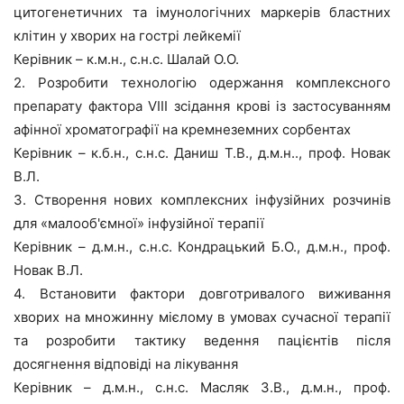
цитогенетичних та імунологічних маркерів бластних
клітин у хворих на гострі лейкемії
Керівник – к.м.н., с.н.с. Шалай О.О.
2. Розробити технологію одержання комплексного
препарату фактора VIII зсідання крові із застосуванням
афінної хроматографії на кремнеземних сорбентах
Керівник – к.б.н., с.н.с. Даниш Т.В., д.м.н.., проф. Новак
В.Л.
3. Створення нових комплексних інфузійних розчинів
для «малооб'ємної» інфузійної терапії
Керівник – д.м.н., с.н.с. Кондрацький Б.О., д.м.н., проф.
Новак В.Л.
4. Встановити фактори довготривалого виживання
хворих на множинну мієлому в умовах сучасної терапії
та розробити тактику ведення пацієнтів після
досягнення відповіді на лікування
Керівник – д.м.н., с.н.с. Масляк З.В., д.м.н., проф.