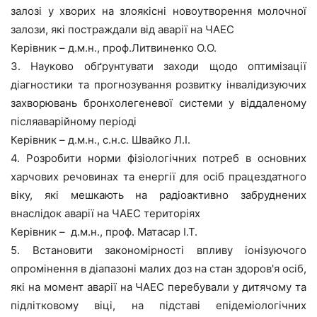
залозі у хворих на злоякісні новоутворення молочної
залози, які постраждали від аварії на ЧАЕС
Керівник – д.м.н., проф.Литвиненко О.О.
3. Науково обґрунтувати заходи щодо оптимізації
діагностики та прогнозування розвитку інвалідизуючих
захворювань бронхолегеневої системи у віддаленому
післяаварійному періоді
Керівник – д.м.н., с.н.с. Швайко Л.І.
4. Розробити норми фізіологічних потреб в основних
харчових речовинах та енергії для осіб працездатного
віку, які мешкають на радіоактивно забруднених
внаслідок аварії на ЧАЕС територіях
Керівник – д.м.н., проф. Матасар І.Т.
5. Встановити закономірності впливу іонізуючого
опромінення в діапазоні малих доз на стан здоров'я осіб,
які на момент аварії на ЧАЕС перебували у дитячому та
підлітковому віці, на підставі епідеміологічних