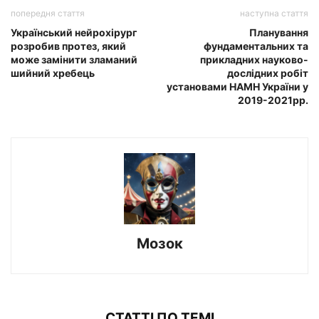
попередня стаття
наступна стаття
Український нейрохірург
Планування
розробив протез, який
фундаментальних та
може замінити зламаний
прикладних науково-
шийний хребець
дослідних робіт
установами НАМН України у
2019-2021рр.
Мозок
СТАТТІ ПО ТЕМІ