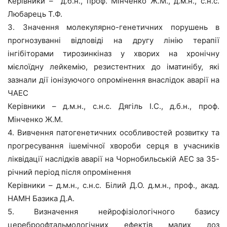
Керівники – д.б.н., проф. Мінченко Ж.М., д.м.н., с.н.с.
Любарець Т.Ф.
3. Значення молекулярно-генетичних порушень в
прогнозуванні відповіді на другу лінію терапії
інгібіторами тирозинкіназ у хворих на хронічну
мієлоїдну лейкемію, резистентних до іматинібу, які
зазнали дії іонізуючого опромінення внаслідок аварії на
ЧАЕС
Керівники – д.м.н., с.н.с. Дягіль І.С., д.б.н., проф.
Мінченко Ж.М.
4. Вивчення патогенетичних особливостей розвитку та
прогресування ішемічної хвороби серця в учасників
ліквідації наслідків аварії на Чорнобильській АЕС за 35-
річний період після опромінення
Керівники – д.м.н., с.н.с. Білий Д.О. д.м.н., проф., акад.
НАМН Базика Д.А.
5. Визначення нейрофізіологічного базису
цереброофтальмологічних ефектів малих доз