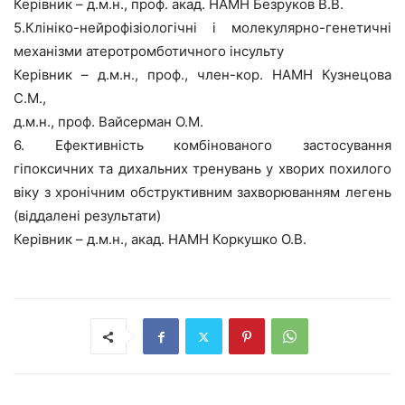
Керівник – д.м.н., проф. акад. НАМН Безруков В.В.
5.Клініко-нейрофізіологічні і молекулярно-генетичні
механізми атеротромботичного інсульту
Керівник – д.м.н., проф., член-кор. НАМН Кузнецова
С.М.,
д.м.н., проф. Вайсерман О.М.
6. Ефективність комбінованого застосування
гіпоксичних та дихальних тренувань у хворих похилого
віку з хронічним обструктивним захворюванням легень
(віддалені результати)
Керівник – д.м.н., акад. НАМН Коркушко О.В.