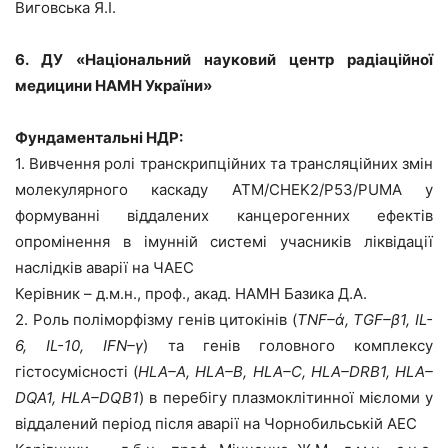
Виговська Я.І.
6. ДУ «Національний науковий центр радіаційної
медицини НАМН України»
Фундаментальні НДР:
1. Вивчення ролі транскрипційних та трансляційних змін
молекулярного каскаду ATM/CHEK2/P53/PUMA у
формуванні віддалених канцерогенних ефектів
опромінення в імунній системі учасників ліквідації
наслідків аварії на ЧАЕС
Керівник – д.м.н., проф., акад. НАМН Базика Д.А.
2. Роль поліморфізму генів цитокінів (
TNF
–
ά
,
TGF
–
β
1,
IL
-
6,
IL
-10,
IFN
–
γ
) та генів головного комплексу
гістосумісності (
HLA
–
A
,
HLA
–
B
,
HLA
–
C
,
HLA
–
DRB
1,
HLA
–
DQA
1,
HLA
–
DQB
1
) в перебігу плазмоклітинної мієломи у
віддалений період після аварії на Чорнобильській АЕС