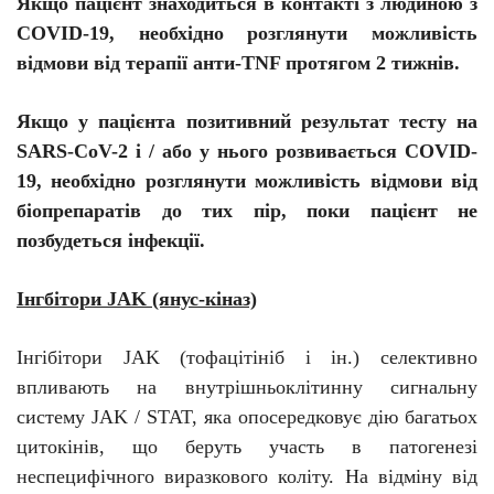
Якщо пацієнт знаходиться в контакті з людиною з
COVID-19, необхідно розглянути можливість
відмови від терапії анти-TNF протягом 2 тижнів.
Якщо у пацієнта позитивний результат тесту на
SARS-CoV-2 і / або у нього розвивається COVID-
19, необхідно розглянути можливість відмови від
біопрепаратів до тих пір, поки пацієнт не
позбудеться інфекції.
Інгбітори JAK (янус-кіназ)
Інгібітори JAK (
тофацітініб
і ін.) селективно
впливають на внутрішньоклітинну сигнальну
систему JAK / STAT, яка опосередковує дію багатьох
цитокінів, що беруть участь в патогенезі
неспецифічного виразкового коліту. На відміну від