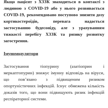
Якщо пацієнт з ХЗЗК знаходиться в контакті з
людиною з COVID-19 або у нього розвивається
COVID-19, рекомендовано поступово знизити дозу
кортикостероїдів, перевага надається
застосуванню
будесоніду
, але з урахуванням
тяжкості перебігу ХЗЗК та ризику розвитку
загострення.
Імуномодулятори
Застосування тіопурину (
азатіоприн
і
меркаптопурин
) знижує імунну відповідь на віруси,
що пов’язано з підвищеним ризиком
опортуністичних інфекцій. Існує обмежена кількість
доказів того, що вони підвищують ризик інфекцій
респіраторної системи.