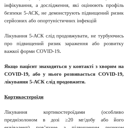
інфікування, а дослідження, які оцінюють профіль
безпеки 5-АСК, не демонструють підвищений ризик
серйозних або опортуністичних інфекцій
Лікування 5-АСК слід продовжувати, не турбуючись
про підвищений ризик зараження або розвитку
важкої форми COVID-19
.
Якщо пацієнт знаходиться у контакті з хворим на
COVID-19, або у нього розвивається COVID-19,
лікування 5-АСК слід продовжити.
Кортикостероїди
Лікування кортикостероїдами (особливо
преднізолоном
в дозі ≥20 мг/добу або його
еквівалент) пов’язане з підвищеним ризиком