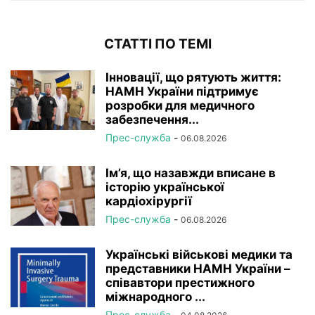
СТАТТІ ПО ТЕМІ
Інновації, що рятують життя:
НАМН України підтримує
розробки для медичного
забезпечення...
Прес-служба
-
06.08.2026
Ім’я, що назавжди вписане в
історію української
кардіохірургії
Прес-служба
-
06.08.2026
Українські військові медики та
представники НАМН України –
співавтори престижного
міжнародного ...
Прес-служба
-