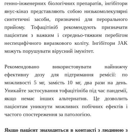
генно-інженерних біологічних препаратів, інгібітори
янус-кіназ представляють собою низькомолекулярні
синтетичні засоби, призначені для перорального
прийому.
Тофацітініб
рекомендують призначати
пацієнтам з важким і середньо-тяжким перебігом
неспецифічного виразкового коліту. Інгібітори JAK
можуть порушувати вірусний імунітет.
Рекомендовано використовувати найнижчу
ефективну дозу для підтримання ремісії: по
можливості 5 мг, замість 10 мг, два рази на день.
Уникайте застосування
тофацітініба
під час пандемії,
якщо немає інших альтернатив. Це дозволить
пацієнтам уникнути можливих побічних ефектів і
частого спостереження за патологією.
Якщо пацієнт знаходиться в контакті з людиною з