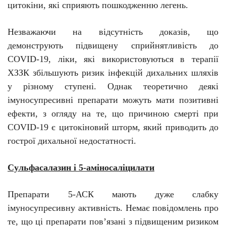
цитокіни, які сприяють пошкодженню легень.
Незважаючи на відсутність доказів, що
демонструють підвищену сприйнятливість до
COVID-19, ліки, які використовуються в терапії
ХЗЗК збільшують ризик інфекцій дихальних шляхів
у різному ступені. Однак теоретично деякі
імуносупресивні препарати можуть мати позитивні
ефекти, з огляду на те, що причиною смерті при
COVID-19 є цитокіновий шторм, який приводить до
гострої дихальної недостатності.
Сульфасалазин
і 5-аміносаліцилати
Препарати 5-АСК мають дуже слабку
імуносупресивну активність. Немає повідомлень про
те, що ці препарати пов’язані з підвищеним ризиком