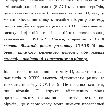
стандартам, включає застосування препаратів 5-
аміносаліцилової кислоти (5-АСК), кортикостероїдів,
цитостатиків, а також біологічну терапію. Однак, ці
методи лікування можуть ослабити імунну систему,
що потенційно піддає пацієнтів з ХЗЗК підвищеному
ризику інфекцій та інфекційних захворювань,
включаючи COVID-19.
Отже, пацієнти з ХЗЗК
мають більший ризик розвитку COVID-19 та
більш тяжкого клінічного перебігу, або навіть
смерті, в порівнянні з населенням в цілому.
Більш того, низькі рівні вітаміну D, характерні для
пацієнтів з ХЗЗК, можуть підвищувати ризик та
тяжкість перебігу COVID-19. Це пояснюється тим,
що вітамін D сприяє збільшенню рівня
протизапальних цитокінів і знижує реплікацію
вірусів, що у свою чергу, може знизити прозапальні