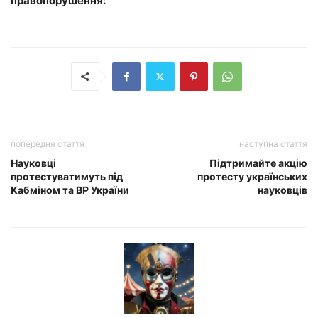
правопорушення:
попередня стаття
наступна стаття
Науковці
Підтримайте акцію
протестуватимуть під
протесту українських
Кабміном та ВР України
науковців