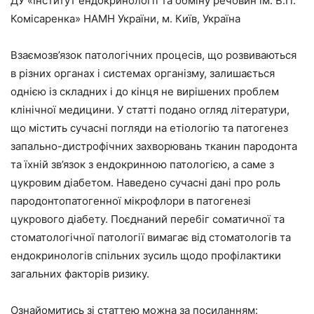
ДУ «Інститут ендокринології та обміну речовин ім. В.П.
Комісаренка» НАМН України, м. Київ, Україна
Взаємозв’язок патологічних процесів, що розвиваються
в різних органах і системах організму, залишається
однією із складних і до кінця не вирішених проблем
клінічної медицини. У статті подано огляд літератури,
що містить сучасні погляди на етіологію та патогенез
запально-дистрофічних захворювань тканин пародонта
та їхній зв’язок з ендокринною патологією, а саме з
цукровим діабетом. Наведено сучасні дані про роль
пародонтопатогенної мікрофлори в патогенезі
цукрового діабету. Поєднаний перебіг соматичної та
стоматологічної патології вимагає від стоматологів та
ендокринологів спільних зусиль щодо профілактики
загальних факторів ризику.
Ознайомитись зі статтею можна за посиланням: