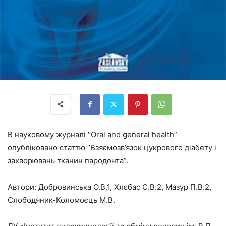
В науковому журналі “Oral and general health”
опубліковано статтю “Взяємозв’язок цукрового діабету і
захворювань тканин пародонта”.
Автори: Добровинська О.В.1, Хлєбас С.В.2, Мазур П.В.2,
Слободяник-Коломоєць М.В.