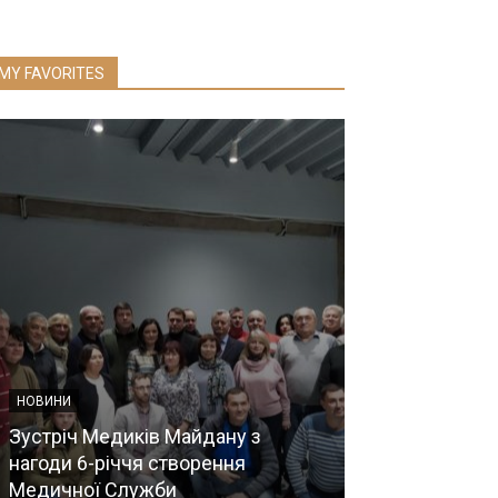
MY FAVORITES
НОВИНИ
Cемінар «Оч
господарсько
НОВИНИ
вод малих нас
Зустріч Медиків Майдану з
Впровадженн
нагоди 6-річчя створення
технологічних
Медичної Служби
18.02.2021 р.