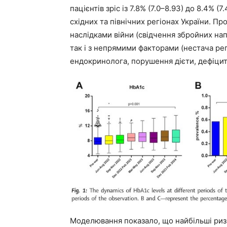
пацієнтів зріс із 7.8% (7.0–8.93) до 8.4% (
східних та північних регіонах України. Пр
наслідками війни (свідчення збройних напа
так і з непрямими факторами (нестача ре
ендокринолога, порушення дієти, дефіцит 
Моделювання показало, що найбільші ризи