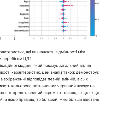
рактеристик, які визначають відмінності між
м перебігом ЦД2.
каційної моделі, який показує загальний вплив
ивості характеристик, цей аналіз також демонструє
а зображенні відповідає певній змінній, вісь x
мають кольорове позначення: червоний вказує на
 пацієнт представлений окремою точкою, якщо якщо
й, а якщо правіше, то більший. Чим більша відстань