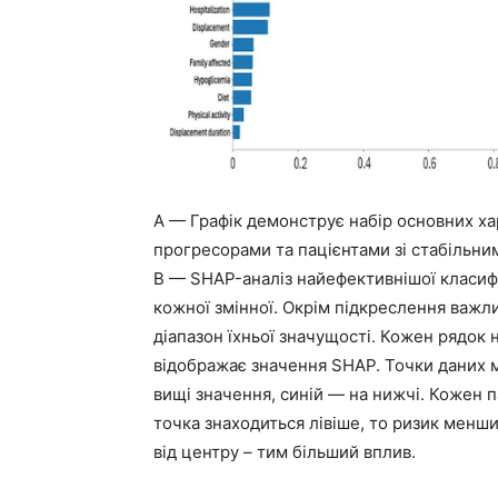
А — Графік демонструє набір основних ха
прогресорами та пацієнтами зі стабільни
B — SHAP-аналіз найефективнішої класифі
кожної змінної. Окрім підкреслення важл
діапазон їхньої значущості. Кожен рядок н
відображає значення SHAP. Точки даних 
вищі значення, синій — на нижчі. Кожен
точка знаходиться лівіше, то ризик менши
від центру – тим більший вплив.