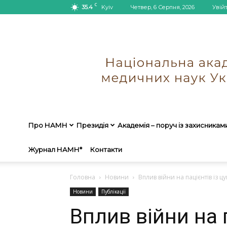
C
35.4
Kyiv
Четвер, 6 Серпня, 2026
Увій
Про НАМН
Президія
Академія – поруч із захисникам
Журнал НАМН*
Контакти
Головна
Новини
Вплив війни на пацієнтів із цу
Новини
Публікації
Вплив війни на п