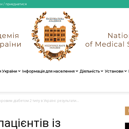
ти / приєднатися
и України
Інформація для населення
Діяльність
Установи
НАМН
кровим діабетом 2 типу в Україні: результати...
ацієнтів із
України