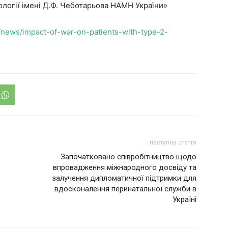
ології імені Д.Ф. Чеботарьова НАМН України»
s/news/impact-of-war-on-patients-with-type-2-
наступна стаття
Започатковано співробітництво щодо
впровадження міжнародного досвіду та
залучення дипломатичної підтримки для
вдосконалення перинатальної служби в
Україні