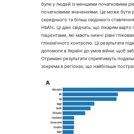
були у людей із меншими початковими рів
початковими значеннями. Це може бути р
середнього та більш свідомого ставлення 
HbA1c. Ці дані свідчать, що лікарям варто
пацієнтами, які мають нижчі рівні гліков
глікемічного контролю. Ці результати пі
допомоги в Україні до умов війни, щоб за
Отримані результати сприятимуть подаль
зокрема в регіонах, що найбільше постраж