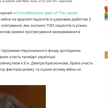
журналі
eClinicalMedicine (part of The Lancet
війни на здоров’я пацієнтів із цукровим діабетом 2
опитування, яке охопило 1193 пацієнтів із різних
ключові ризики прогресування захворювання в
ої підтримки Національного фонду досліджень
рали участь провідні українські
ерівництвом к.б.н. Дмитра Краснєнкова, брала участь
зу факторів ризику та оцінки впливу війни на