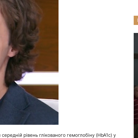
 середній рівень глікованого гемоглобіну (HbA1c) у