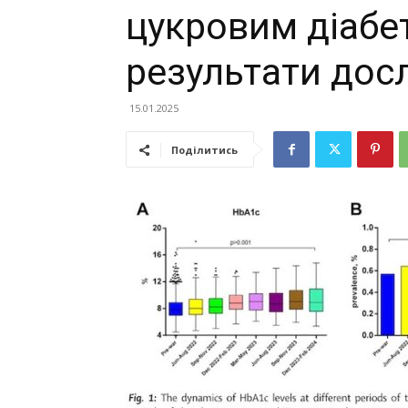
цукровим діабет
результати дос
15.01.2025
Поділитись