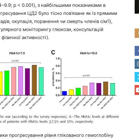
7.4–9.9; p < 0.001), з найбільшими показниками в
огресування ЦД2 було тісно пов’язане як із прямими
дів, окупація, поранення чи смерть членів сім’ї),
гулярного моніторингу глюкози, консультацій
фізичної активності).
ки прогресування рівня глікованого гемоглобіну