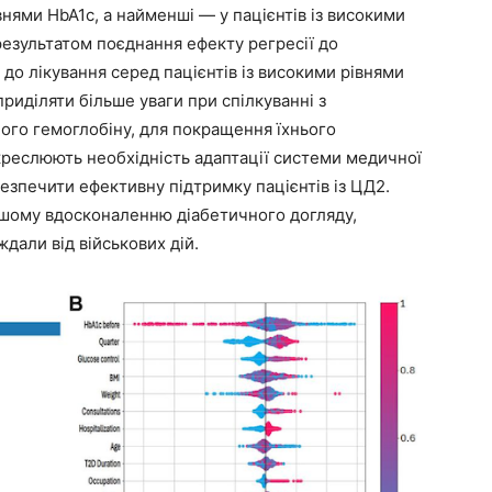
нями HbA1c, а найменші — у пацієнтів із високими
езультатом поєднання ефекту регресії до
до лікування серед пацієнтів із високими рівнями
 приділяти більше уваги при спілкуванні з
аного гемоглобіну, для покращення їхнього
дкреслюють необхідність адаптації системи медичної
безпечити ефективну підтримку пацієнтів із ЦД2.
шому вдосконаленню діабетичного догляду,
дали від військових дій.