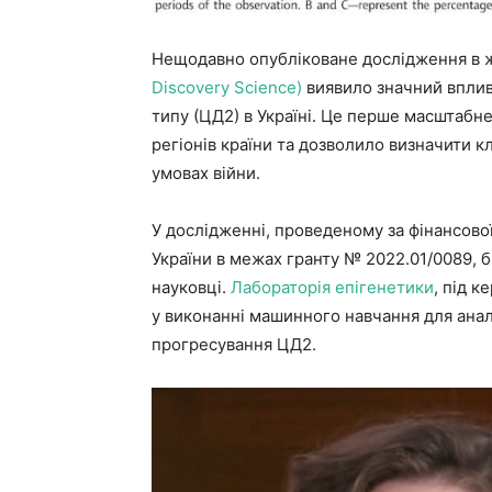
Нещодавно опубліковане дослідження в 
Discovery Science)
виявило значний вплив 
типу (ЦД2) в Україні. Це перше масштабне 
регіонів країни та дозволило визначити 
умовах війни.
У дослідженні, проведеному за фінансов
України в межах гранту № 2022.01/0089, б
науковці.
Лабораторія епігенетики
, під к
у виконанні машинного навчання для аналі
прогресування ЦД2.