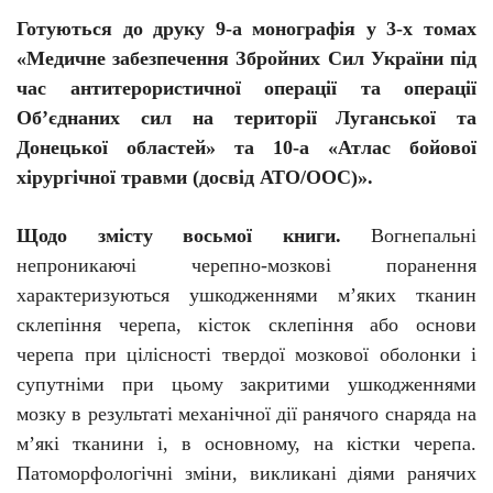
Готуються до друку 9-а монографія у 3-х томах
«Медичне забезпечення Збройних Сил України під
час антитерористичної операції та операції
Об’єднаних
сил на території
Луганської та
Донецької областей» та 10-а «Атлас бойової
хірургічної травми (досвід АТО/ООС)».
Щодо змісту восьмої книги.
Вогнепальні
непроникаючі черепно-мозкові поранення
характеризуються ушкодженнями м’яких тканин
склепіння черепа, кісток склепіння або основи
черепа при цілісності твердої мозкової оболонки і
супутніми при цьому закритими ушкодженнями
мозку в результаті механічної дії ранячого снаряда на
м’які тканини і, в основному, на кістки черепа.
Патоморфологічні зміни, викликані діями ранячих