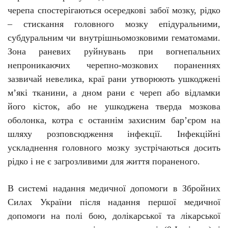
черепа спостерігаються осередкові забої мозку, рідко
– стискання головного мозку епідуральними,
субдуральним чи внутрішньомозковими гематомами.
Зона раневих руйнувань при вогнепальних
непроникаючих черепно-мозкових пораненнях
зазвичай невелика, краї рани утворюють ушкоджені
м’які тканини, а дном рани є череп або відламки
його кісток, або не ушкоджена тверда мозкова
оболонка, котра є останнім захисним бар’єром на
шляху розповсюдження інфекції. Інфекційні
ускладнення головного мозку зустрічаються досить
рідко і не є загрозливими для життя пораненого.
В системі надання медичної допомоги в Збройних
Силах України після надання першої медичної
допомоги на полі бою, долікарської та лікарської