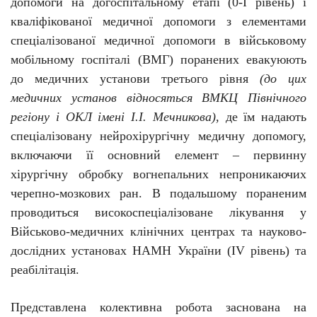
допомоги на догоспітальному етапі (0-I рівень) і
кваліфікованої медичної допомоги з елементами
спеціалізованої медичної допомоги в військовому
мобільному госпіталі (ВМГ) поранених евакуюють
до медичних установи третього рівня
(до цих
медичних установ відносяться ВМКЦ Північного
регіону і ОКЛ імені І.І. Мечникова),
де їм надають
спеціалізовану нейрохірургічну медичну допомогу,
включаючи її основний елемент – первинну
хірургічну обробку вогнепальних непроникаючих
черепно-мозкових ран. В подальшому пораненим
проводиться високоспеціалізоване лікування у
Військово-медичних клінічних центрах та науково-
дослідних установах НАМН України (IV рівень) та
реабілітація.
Представлена колективна робота заснована на