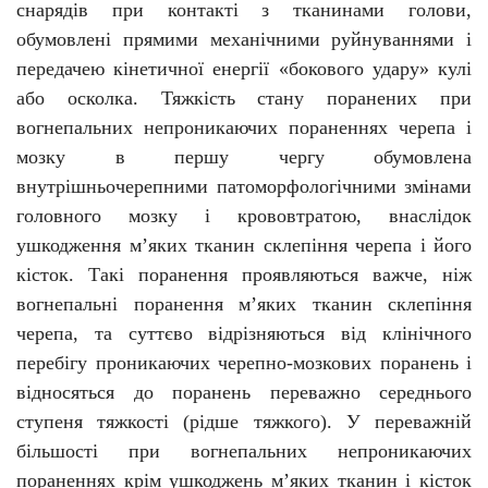
снарядів при контакті з тканинами голови,
обумовлені прямими механічними руйнуваннями і
передачею кінетичної енергії «бокового удару» кулі
або осколка. Тяжкість стану поранених при
вогнепальних непроникаючих пораненнях черепа і
мозку в першу чергу обумовлена
внутрішньочерепними патоморфологічними змінами
головного мозку і крововтратою, внаслідок
ушкодження м’яких тканин склепіння черепа і його
кісток. Такі поранення проявляються важче, ніж
вогнепальні поранення м’яких тканин склепіння
черепа, та суттєво відрізняються від клінічного
перебігу проникаючих черепно-мозкових поранень і
відносяться до поранень переважно середнього
ступеня тяжкості (рідше тяжкого). У переважній
більшості при вогнепальних непроникаючих
пораненнях крім ушкоджень м’яких тканин і кісток