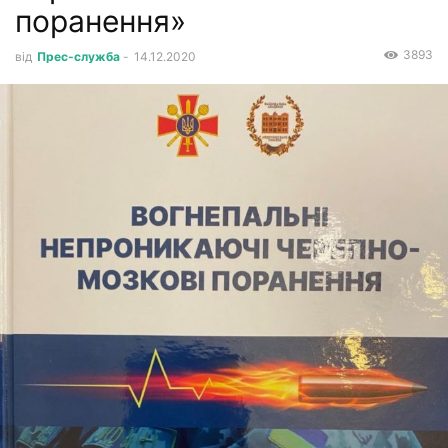
поранення»
3893
від
Прес-служба
-
14.12.2020