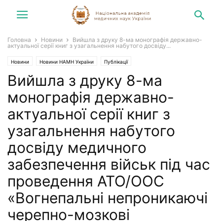
Головна
Новини
Вийшла з друку 8-ма монографія державно-
актуальної серії книг з узагальнення набутого досвіду...
Новини
Новини НАМН України
Публікації
Вийшла з друку 8-ма
монографія державно-
актуальної серії книг з
узагальнення набутого
досвіду медичного
забезпечення військ під час
проведення АТО/ООС
«Вогнепальні непроникаючі
черепно-мозкові