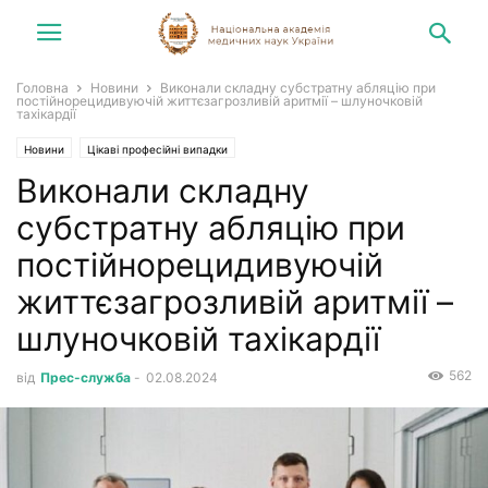
Головна
Новини
Виконали складну субстратну абляцію при
постійнорецидивуючій життєзагрозливій аритмії – шлуночковій
тахікардії
Новини
Цікаві професійні випадки
Виконали складну
субстратну абляцію при
постійнорецидивуючій
життєзагрозливій аритмії –
шлуночковій тахікардії
562
від
Прес-служба
-
02.08.2024