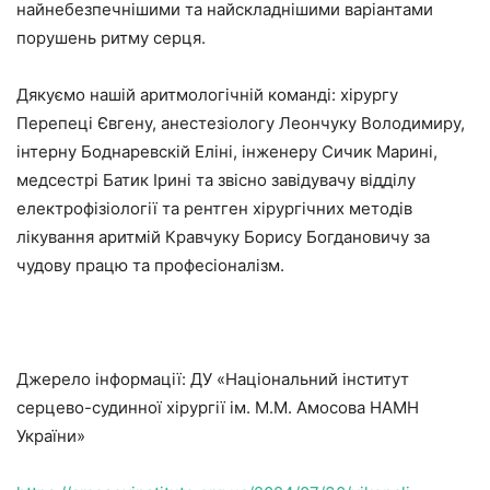
найнебезпечнішими та найскладнішими варіантами
порушень ритму серця.
Дякуємо нашій аритмологічній команді: хірургу
Перепеці Євгену, анестезіологу Леончуку Володимиру,
інтерну Боднаревскій Еліні, інженеру Сичик Марині,
медсестрі Батик Ірині та звісно завідувачу відділу
електрофізіології та рентген хірургічних методів
лікування аритмій Кравчуку Борису Богдановичу за
чудову працю та професіоналізм.
Джерело інформації: ДУ «Національний інститут
серцево-судинної хірургії ім. М.М. Амосова НАМН
України»