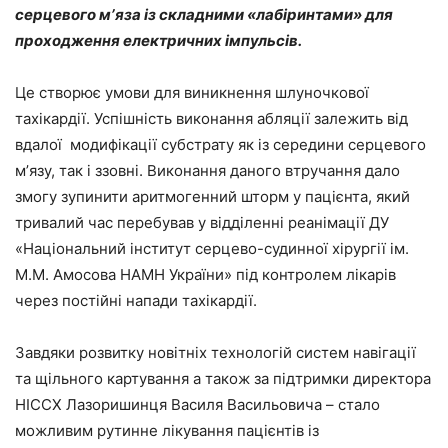
серцевого мʼяза із складними «лабіринтами» для
проходження електричних імпульсів.
Це створює умови для виникнення шлуночкової
тахікардії. Успішність виконання абляції залежить від
вдалої модифікації субстрату як із середини серцевого
мʼязу, так і ззовні. Виконання даного втручання дало
змогу зупинити аритмогенний шторм у пацієнта, який
тривалий час перебував у відділенні реанімації ДУ
«Національний інститут серцево-судинної хірургії ім.
М.М. Амосова НАМН України» під контролем лікарів
через постійні напади тахікардії.
Завдяки розвитку новітніх технологій систем навігації
та щільного картування а також за підтримки директора
НІССХ Лазоришинця Василя Васильовича – стало
можливим рутинне лікування пацієнтів із