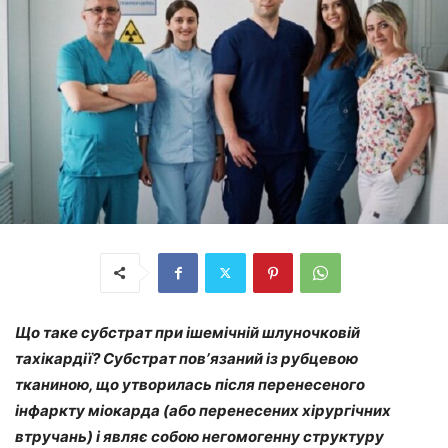
Що таке субстрат при ішемічній шлуночковій
тахікардії? Субстрат повʼязаний із рубцевою
тканиною, що утворилась після перенесеного
інфаркту міокарда (або перенесених хірургічних
втручань) і являє собою негомогенну структуру