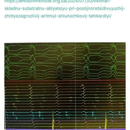
https://amosovinstitute.org.ua/2024/07/30/vikonali-
skladnu-substratnu-ablyatsiyu-pri-postijnoretsidivuyuchij-
zhittyezagrozlivij-aritmiyi-shlunochkovij-tahikardiyi/